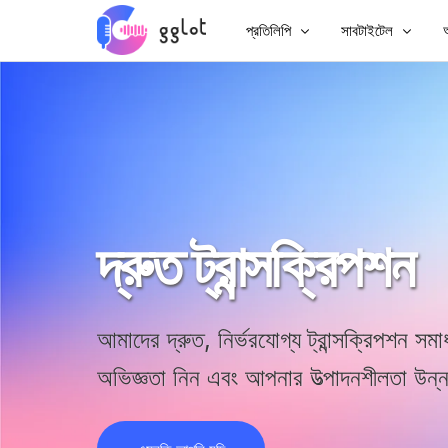
প্রতিলিপি
সাবটাইটেল
অ
অডিও প্রতিলিপি
ভিডিওতে সাবটাইটেল 
ভিডিও প্রতিলিপি
MP4 এ সাবটাইটেল 
YouTube প্রতিলিপি করুন
চাইনিজ সাবটাইটেল
মিটিং ট্রান্সক্রিপশন
এআই ডাবিং
দ্রুত ট্রান্সক্রিপশন
অডিও থেকে টেক্সট
সাবটাইটেল অনুবাদক
কর্পোরেট ভয়েসওভার
ভিটিটি স্রষ্টা
অডিওবুক ভয়েসওভার
আমাদের দ্রুত, নির্ভরযোগ্য ট্রান্সক্রিপশন সমা
অভিজ্ঞতা নিন এবং আপনার উত্পাদনশীলতা উন্