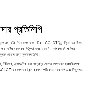
াদার প্রতিলিপি
ু দ্রুত নয়; এটা নির্ভরযোগ্য এবং সঠিক। GGLOT ট্রান্সক্রিপশনে বিশদ
শাদার সেটিংসে যেখানে নির্ভুলতা সবচেয়ে বেশি। আমাদের AI-চালিত
সূক্ষ্মতা বোঝার জন্য সূক্ষ্মভাবে তৈরি।
চিকিৎসা, একাডেমিক এবং অন্যান্য ক্ষেত্রে পেশাদাররা ট্রান্সক্রিপশন
GLOT-এর পেশাদার ট্রান্সক্রিপশন পরিষেবার সাথে গতি এবং নির্ভুলতার