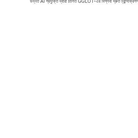
উন্নত AI প্রযুক্তি দ্বারা চালিত GGLOT-এর বিপ্লবী দ্রুত ট্রান্সক্রিপ