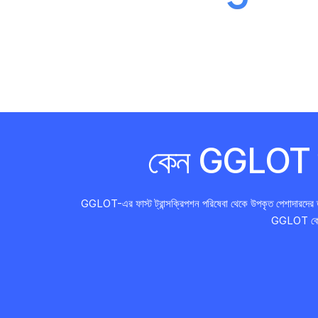
কেন GGLOT দ্রু
GGLOT-এর ফাস্ট ট্রান্সক্রিপশন পরিষেবা থেকে উপকৃত পেশাদারদের তাল
GGLOT কে আপন