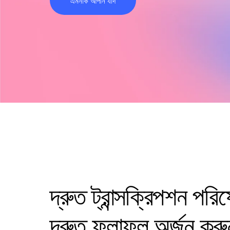
এমনকি আপনি যদি
দ্রুত ট্রান্সক্রিপশন পরি
দ্রুত ফলাফল অর্জন করু