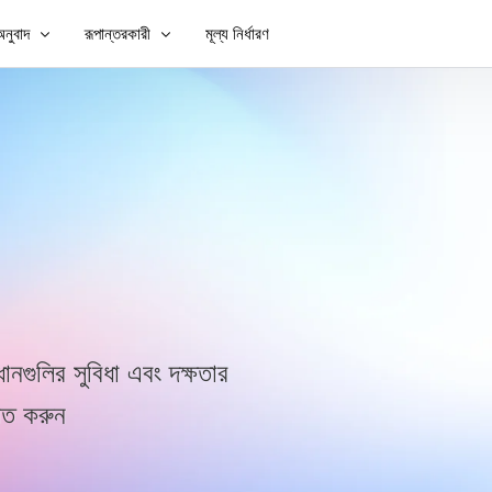
নুবাদ
রূপান্তরকারী
মূল্য নির্ধারণ
যোগ করুন
ভিডিও অনুবাদ করুন
ভিডিও টু টেক্সট
যোগ করুন
ভিডিও অনুবাদক
MP3 থেকে পাঠ্য
TXT থেকে SRT
এসআরটি সম্পাদক
SRT থেকে TXT
VTT থেকে SRT
VTT থেকে পাঠ্য
ধানগুলির সুবিধা এবং দক্ষতার
নত করুন