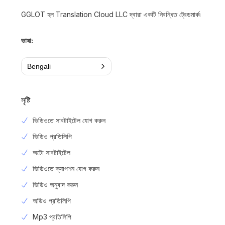
GGLOT হল Translation Cloud LLC দ্বারা একটি নিবন্ধিত ট্রেডমার্ক৷
ভাষা:
Bengali
সৃষ্টি
ভিডিওতে সাবটাইটেল যোগ করুন
ভিডিও প্রতিলিপি
অটো সাবটাইটেল
ভিডিওতে ক্যাপশন যোগ করুন
ভিডিও অনুবাদ করুন
অডিও প্রতিলিপি
Mp3 প্রতিলিপি