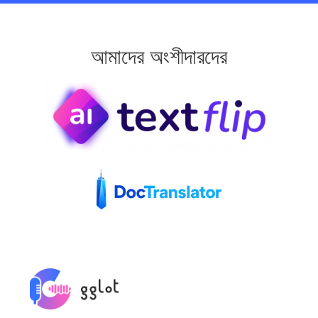
আমাদের অংশীদারদের