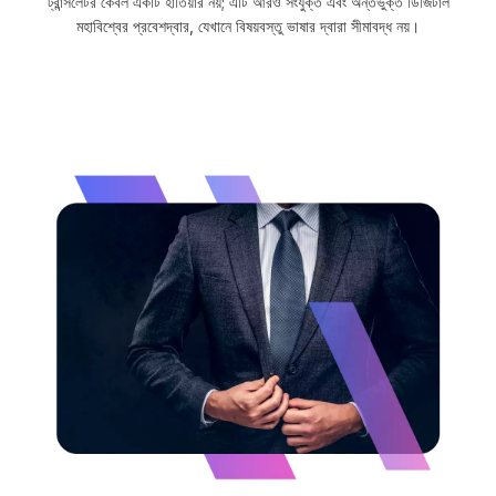
ট্রান্সলেটর কেবল একটি হাতিয়ার নয়; এটি আরও সংযুক্ত এবং অন্তর্ভুক্ত ডিজিটাল
মহাবিশ্বের প্রবেশদ্বার, যেখানে বিষয়বস্তু ভাষার দ্বারা সীমাবদ্ধ নয়।