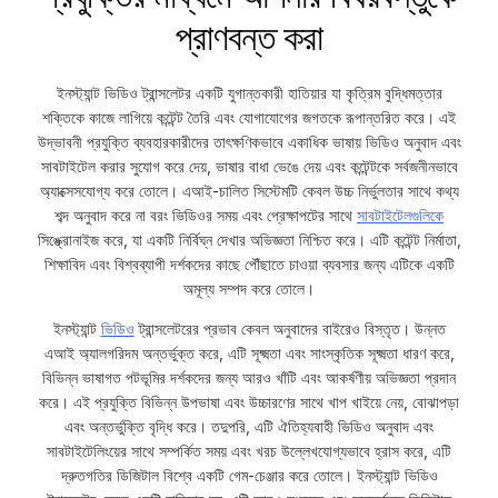
প্রাণবন্ত করা
ইনস্ট্যান্ট ভিডিও ট্রান্সলেটর একটি যুগান্তকারী হাতিয়ার যা কৃত্রিম বুদ্ধিমত্তার
শক্তিকে কাজে লাগিয়ে কন্টেন্ট তৈরি এবং যোগাযোগের জগতকে রূপান্তরিত করে। এই
উদ্ভাবনী প্রযুক্তি ব্যবহারকারীদের তাৎক্ষণিকভাবে একাধিক ভাষায় ভিডিও অনুবাদ এবং
সাবটাইটেল করার সুযোগ করে দেয়, ভাষার বাধা ভেঙে দেয় এবং কন্টেন্টকে সর্বজনীনভাবে
অ্যাক্সেসযোগ্য করে তোলে। এআই-চালিত সিস্টেমটি কেবল উচ্চ নির্ভুলতার সাথে কথ্য
শব্দ অনুবাদ করে না বরং ভিডিওর সময় এবং প্রেক্ষাপটের সাথে
সাবটাইটেলগুলিকে
সিঙ্ক্রোনাইজ করে, যা একটি নির্বিঘ্ন দেখার অভিজ্ঞতা নিশ্চিত করে। এটি কন্টেন্ট নির্মাতা,
শিক্ষাবিদ এবং বিশ্বব্যাপী দর্শকদের কাছে পৌঁছাতে চাওয়া ব্যবসার জন্য এটিকে একটি
অমূল্য সম্পদ করে তোলে।
ইনস্ট্যান্ট
ভিডিও
ট্রান্সলেটরের প্রভাব কেবল অনুবাদের বাইরেও বিস্তৃত। উন্নত
এআই অ্যালগরিদম অন্তর্ভুক্ত করে, এটি সূক্ষ্মতা এবং সাংস্কৃতিক সূক্ষ্মতা ধারণ করে,
বিভিন্ন ভাষাগত পটভূমির দর্শকদের জন্য আরও খাঁটি এবং আকর্ষণীয় অভিজ্ঞতা প্রদান
করে। এই প্রযুক্তি বিভিন্ন উপভাষা এবং উচ্চারণের সাথে খাপ খাইয়ে নেয়, বোঝাপড়া
এবং অন্তর্ভুক্তি বৃদ্ধি করে। তদুপরি, এটি ঐতিহ্যবাহী ভিডিও অনুবাদ এবং
সাবটাইটেলিংয়ের সাথে সম্পর্কিত সময় এবং খরচ উল্লেখযোগ্যভাবে হ্রাস করে, এটি
দ্রুতগতির ডিজিটাল বিশ্বে একটি গেম-চেঞ্জার করে তোলে। ইনস্ট্যান্ট ভিডিও