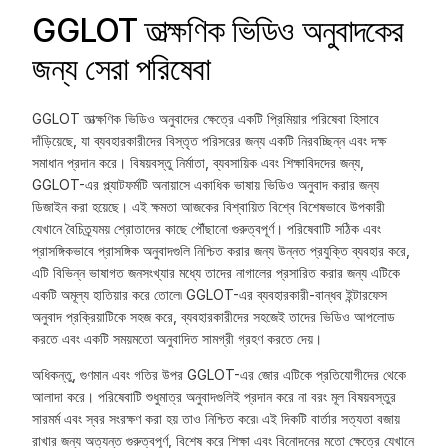
GGLOT তাত্ক্ষণিক ভিডিও অনুবাদকের
জন্য সেরা পরিষেবা
GGLOT তাত্ক্ষণিক ভিডিও অনুবাদের ক্ষেত্রে একটি প্রিমিয়ার পরিষেবা হিসাবে
দাঁড়িয়েছে, যা ব্যবহারকারীদের বিস্তৃত পরিসরের জন্য একটি নিরবচ্ছিন্ন এবং দক্ষ
সমাধান প্রদান করে। বিষয়বস্তু নির্মাতা, ব্যবসায়িক এবং শিক্ষাবিদদের জন্য,
GGLOT-এর প্ল্যাটফর্মটি অনায়াসে একাধিক ভাষায় ভিডিও অনুবাদ করার জন্য
ডিজাইন করা হয়েছে। এই ক্ষমতা আজকের বিশ্বায়িত বিশ্বে বিশেষভাবে উপকারী
যেখানে বৈচিত্র্যময় শ্রোতাদের কাছে পৌঁছানো গুরুত্বপূর্ণ। পরিষেবাটি সঠিক এবং
প্রাসঙ্গিকভাবে প্রাসঙ্গিক অনুবাদগুলি নিশ্চিত করার জন্য উন্নত প্রযুক্তি ব্যবহার করে,
এটি বিভিন্ন ভাষাগত জনসংখ্যার মধ্যে তাদের নাগালের প্রসারিত করার জন্য এটিকে
একটি অমূল্য হাতিয়ার করে তোলে৷ GGLOT-এর ব্যবহারকারী-বান্ধব ইন্টারফেস
অনুবাদ প্রক্রিয়াটিকে সহজ করে, ব্যবহারকারীদের সহজেই তাদের ভিডিও আপলোড
করতে এবং একটি সময়মতো অনুবাদিত সামগ্রী গ্রহণ করতে দেয়।
অধিকন্তু, গুণমান এবং গতির উপর GGLOT-এর জোর এটিকে প্রতিযোগীদের থেকে
আলাদা করে। পরিষেবাটি শুধুমাত্র অনুবাদগুলিই প্রদান করে না বরং মূল বিষয়বস্তুর
সারমর্ম এবং স্বর সংরক্ষণ করা হয় তাও নিশ্চিত করে৷ এই দিকটি বার্তার সত্যতা বজায়
রাখার জন্য অত্যন্ত গুরুত্বপূর্ণ, বিশেষ করে শিক্ষা এবং বিনোদনের মতো ক্ষেত্রে যেখানে