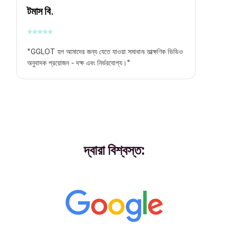
টমাস বি.
⭐
⭐
⭐
⭐
⭐
"GGLOT হল আমাদের জন্য যেতে যাওয়া সমাধান৷
তাত্ক্ষণিক ভিডিও
অনুবাদক
প্রয়োজন - দক্ষ এবং নির্ভরযোগ্য।"
দ্বারা বিশ্বস্ত: