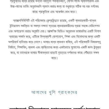
প্রযুক্তির মধ্যে রয়েছে উন্নত বক্তৃতা শনাক্তকরণ, মেশিন লার্নিং অ্যালগরিদম এবং
উচ্চ-মানের ডাবিং অনুবাদগুলি প্রদান করার জন্য যা শুধুমাত্র সঠিক নয় বরং দর্শকের
কাছে প্রাকৃতিক এবং আকর্ষক বোধ করে।
অ্যাক্সেসিবিলিটি এই পরিষেবার কেন্দ্রবিন্দুতে রয়েছে, একটি ব্যবহারকারী-বান্ধব
ইন্টারফেস সমন্বিত যা সমস্ত দক্ষতা স্তরের ব্যবহারকারীদের দ্বারা সহজে নেভিগেশন
এবং অপারেশন করার অনুমতি দেয়। তাত্ক্ষণিক ভিডিও অনুবাদক ভাষাগুলির একটি বিশাল
অ্যারের সমর্থন করে, এটিকে বিশ্বব্যাপী যোগাযোগ, শিক্ষা এবং বিনোদনের জন্য একটি
অপরিহার্য হাতিয়ার করে তোলে। ভাষার মধ্যে ব্যবধান কমিয়ে, এই পরিষেবাটি বিষয়বস্তু
নির্মাতা, শিক্ষাবিদ, ব্যবসা এবং ব্যক্তিদের জন্য একইভাবে সুযোগের একটি জগৎ উন্মুক্ত
করে, যা তাদেরকে ভাষার সীমাবদ্ধতা ছাড়াই বৃহত্তর দর্শকদের কাছে পৌঁছাতে সক্ষম
করে।
আমাদের খুশি গ্রাহকদের