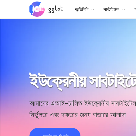
প্রতিলিপি
সাবটাইটেল
অ
অডিও প্রতিলিপি
ভিডিওতে সাবটাইটেল 
ভিডিও প্রতিলিপি
MP4 এ সাবটাইটেল 
YouTube প্রতিলিপি করুন
চাইনিজ সাবটাইটেল
মিটিং ট্রান্সক্রিপশন
এআই ডাবিং
ইউক্রেনীয় সাবটাইট
অডিও থেকে টেক্সট
সাবটাইটেল অনুবাদক
কর্পোরেট ভয়েসওভার
ভিটিটি স্রষ্টা
অডিওবুক ভয়েসওভার
আমাদের এআই-চালিত
ইউক্রেনীয় সাবটাইটেল
নির্ভুলতা এবং দক্ষতার জন্য বাজারে আলাদা