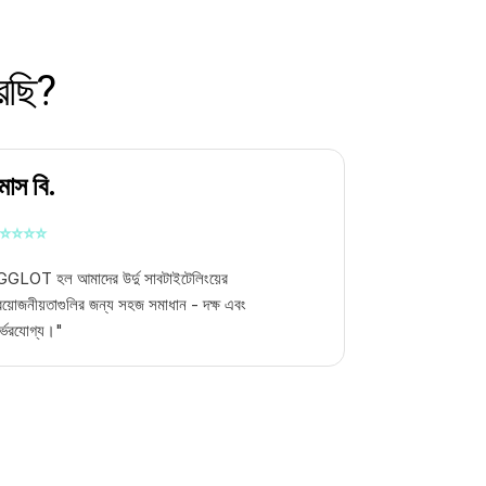
রেছি?
মাস বি.
⭐
⭐
⭐
⭐
GGLOT হল আমাদের উর্দু সাবটাইটেলিংয়ের
রয়োজনীয়তাগুলির জন্য সহজ সমাধান - দক্ষ এবং
র্ভরযোগ্য।"