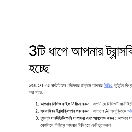
3টি ধাপে আপনার ট্রান্সক্
হচ্ছে
GGLOT এর সাবটাইটেল পরিষেবার মাধ্যমে আপনার
ভিডিও
কন্টেন্টের বি
করা সহজ:
আপনার ভিডিও ফাইল নির্বাচন করুন
: আপনি যে ভিডিওটি সাবটাই
স্বয়ংক্রিয় ট্রান্সক্রিপশন শুরু করুন
: আমাদের AI প্রযুক্তিকে
অড
চূড়ান্ত সাবটাইটেলগুলি সম্পাদনা এবং আপলোড করুন
: আপনার সাব
সেগুলিকে নির্বিঘ্নে আপনার ভিডিওতে একীভূত করুন৷