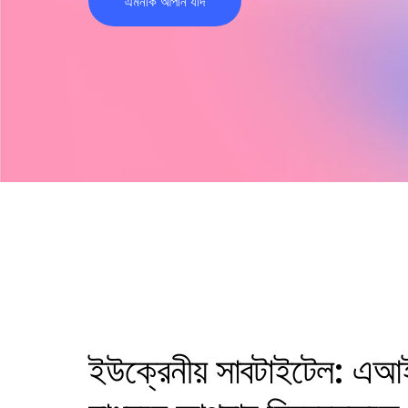
এমনকি আপনি যদি
ইউক্রেনীয় সাবটাইটেল: এআই