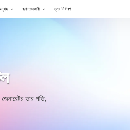
নুবাদ
রূপান্তরকারী
মূল্য নির্ধারণ
যোগ করুন
ভিডিও অনুবাদ করুন
ভিডিও টু টেক্সট
যোগ করুন
ভিডিও অনুবাদক
MP3 থেকে পাঠ্য
TXT থেকে SRT
এসআরটি সম্পাদক
েল
SRT থেকে TXT
VTT থেকে SRT
VTT থেকে পাঠ্য
জেনারেটর তার গতি,