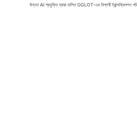
উন্নত AI প্রযুক্তি দ্বারা চালিত GGLOT-এর বিপ্লবী ট্রান্সক্রিপশন পর