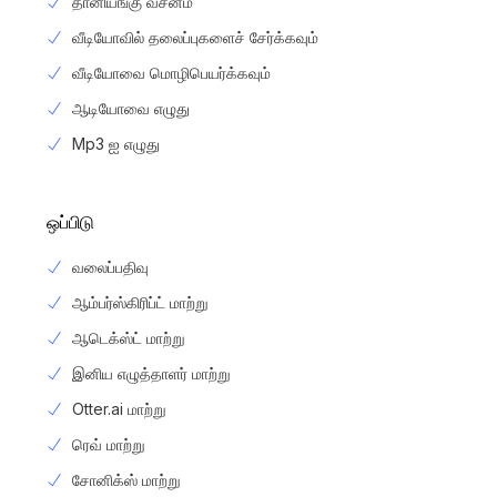
தானியங்கு வசனம்
வீடியோவில் தலைப்புகளைச் சேர்க்கவும்
வீடியோவை மொழிபெயர்க்கவும்
ஆடியோவை எழுது
Mp3 ஐ எழுது
ஒப்பிடு
வலைப்பதிவு
ஆம்பர்ஸ்கிரிப்ட் மாற்று
ஆடெக்ஸ்ட் மாற்று
இனிய எழுத்தாளர் மாற்று
Otter.ai மாற்று
ரெவ் மாற்று
சோனிக்ஸ் மாற்று