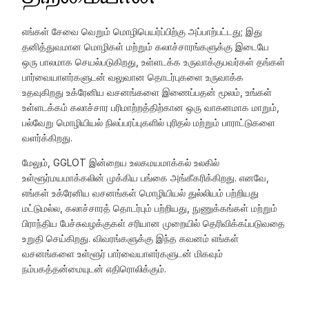
எங்கள் சேவை வெறும் மொழிபெயர்ப்பிற்கு அப்பாற்பட்டது; இது
தனித்துவமான மொழிகள் மற்றும் கலாச்சாரங்களுக்கு இடையே
ஒரு பாலமாக செயல்படுகிறது, உள்ளடக்க உருவாக்குபவர்கள் தங்கள்
பார்வையாளர்களுடன் வலுவான தொடர்புகளை உருவாக்க
உதவுகிறது உக்ரேனிய வசனங்களை இணைப்பதன் மூலம், உங்கள்
உள்ளடக்கம் கலாச்சார பரிமாற்றத்திற்கான ஒரு வாகனமாக மாறும்,
பல்வேறு மொழியியல் நிலப்பரப்புகளில் புரிதல் மற்றும் பாராட்டுகளை
வளர்க்கிறது.
மேலும், GGLOT இன்றைய உலகமயமாக்கல் உலகில்
உள்ளூர்மயமாக்கலின் முக்கிய பங்கை அங்கீகரிக்கிறது. எனவே,
எங்கள் உக்ரேனிய வசனங்கள் மொழியியல் துல்லியம் பற்றியது
மட்டுமல்ல, கலாச்சாரத் தொடர்பும் பற்றியது, நுணுக்கங்கள் மற்றும்
பிராந்திய பேச்சுவழக்குகள் சரியான முறையில் தெரிவிக்கப்படுவதை
உறுதி செய்கிறது. விவரங்களுக்கு இந்த கவனம் எங்கள்
வசனங்களை உள்ளூர் பார்வையாளர்களுடன் மிகவும்
நம்பகத்தன்மையுடன் எதிரொலிக்கும்.