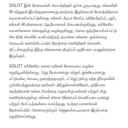
GGLOT இன் சேவையின் செயல்திறன் ஒப்பிடமுடியாதது. எங்களின்
AI-உந்துதல் இயங்குதளமானது தரத்தை இழக்காமல் வேகத்திற்காக
வடிவமைக்கப்பட்டுள்ளது. உங்கள் மீடியா கோப்பு பதிவேற்றப்பட்டதும்,
எங்கள் AI விரைவாக ஆடியோவைச் செயலாக்குகிறது, உக்ரேனிய
வசனங்களை உங்களுக்கு வழங்குகிறது, அவை ஒத்திசைக்கப்பட்டு
சில நிமிடங்களில் பயன்படுத்தத் தயாராக உள்ளன. ஒவ்வொரு
நொடியும் கணக்கிடப்படும் நேரத்தை உணர்திறன் கொண்ட
திட்டங்களுக்கு இந்த விரைவான திருப்பம் குறிப்பாக பயனுள்ளதாக
இருக்கும்.
GGLOT உக்ரேனிய வசன வரிகள் சேவையை வழங்க
உறுதிபூண்டுள்ளது, அது வேகமானது மற்றும் துல்லியமானது
மட்டுமல்ல, செலவு குறைந்ததாகும். பட்ஜெட்டுக்கு ஏற்ற தீர்வுகளின்
முக்கியத்துவத்தை நாங்கள் புரிந்துகொள்கிறோம், குறிப்பாக
சுதந்திரமான உள்ளடக்கத்தை உருவாக்குபவர்கள் மற்றும் சிறு
வணிகங்களுக்கு. எங்கள் விலை நிர்ணயம் வெளிப்படையானது
மற்றும் போட்டித்தன்மை வாய்ந்தது, உயர்தர வசனங்கள்
தேவைப்படும் அனைவருக்கும் அணுகக்கூடியதாக இருப்பதை
உறுதிசெய்கிறது.