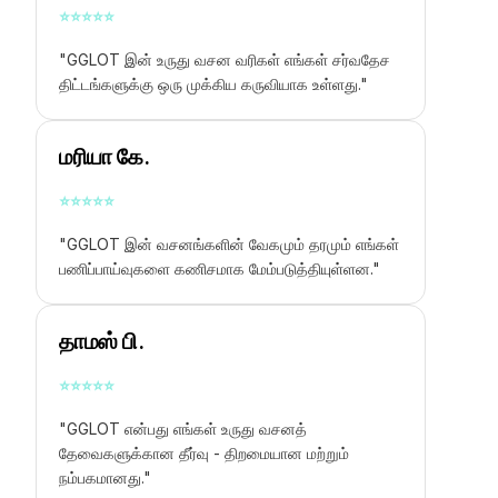
⭐
⭐
⭐
⭐
⭐
"GGLOT இன் உருது வசன வரிகள் எங்கள் சர்வதேச
திட்டங்களுக்கு ஒரு முக்கிய கருவியாக உள்ளது."
மரியா கே.
⭐
⭐
⭐
⭐
⭐
"GGLOT இன் வசனங்களின் வேகமும் தரமும் எங்கள்
பணிப்பாய்வுகளை கணிசமாக மேம்படுத்தியுள்ளன."
தாமஸ் பி.
⭐
⭐
⭐
⭐
⭐
"GGLOT என்பது எங்கள் உருது வசனத்
தேவைகளுக்கான தீர்வு - திறமையான மற்றும்
நம்பகமானது."