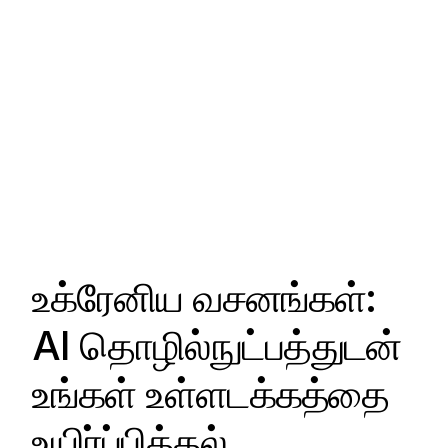
உக்ரேனிய வசனங்கள்:
AI தொழில்நுட்பத்துடன்
உங்கள் உள்ளடக்கத்தை
உயிர்ப்பித்தல்