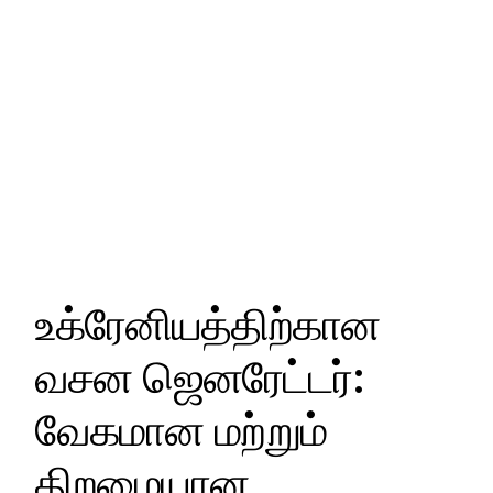
உக்ரேனியத்திற்கான
வசன ஜெனரேட்டர்:
வேகமான மற்றும்
திறமையான