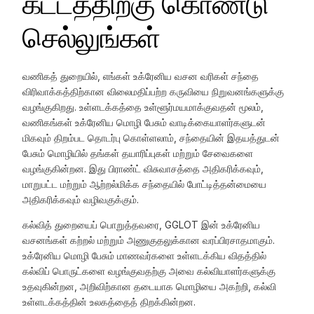
கட்டத்திற்கு கொண்டு
செல்லுங்கள்
வணிகத் துறையில், எங்கள் உக்ரேனிய வசன வரிகள் சந்தை
விரிவாக்கத்திற்கான விலைமதிப்பற்ற கருவியை நிறுவனங்களுக்கு
வழங்குகிறது. உள்ளடக்கத்தை உள்ளூர்மயமாக்குவதன் மூலம்,
வணிகங்கள் உக்ரேனிய மொழி பேசும் வாடிக்கையாளர்களுடன்
மிகவும் திறம்பட தொடர்பு கொள்ளலாம், சந்தையின் இதயத்துடன்
பேசும் மொழியில் தங்கள் தயாரிப்புகள் மற்றும் சேவைகளை
வழங்குகின்றன. இது பிராண்ட் விசுவாசத்தை அதிகரிக்கவும்,
மாறுபட்ட மற்றும் ஆற்றல்மிக்க சந்தையில் போட்டித்தன்மையை
அதிகரிக்கவும் வழிவகுக்கும்.
கல்வித் துறையைப் பொறுத்தவரை, GGLOT இன் உக்ரேனிய
வசனங்கள் கற்றல் மற்றும் அணுகுதலுக்கான வரப்பிரசாதமாகும்.
உக்ரேனிய மொழி பேசும் மாணவர்களை உள்ளடக்கிய விதத்தில்
கல்விப் பொருட்களை வழங்குவதற்கு அவை கல்வியாளர்களுக்கு
உதவுகின்றன, அறிவிற்கான தடையாக மொழியை அகற்றி, கல்வி
உள்ளடக்கத்தின் உலகத்தைத் திறக்கின்றன.