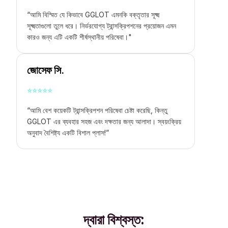
“আমি বিস্মিত যে কিভাবে GGLOT এমনকি বক্তৃতার সূক্ষ্ম
সূক্ষ্মতাগুলো তুলে ধরে। নির্ভরযোগ্য ট্রান্সক্রিপশনের প্রয়োজন এমন
কারও জন্য এটি একটি শীর্ষস্থানীয় পরিষেবা।"
জোসেফ সি.
⭐
⭐
⭐
⭐
⭐
“আমি বেশ কয়েকটি ট্রান্সক্রিপশন পরিষেবা চেষ্টা করেছি, কিন্তু
GGLOT এর ব্যবহার সহজ এবং দক্ষতার জন্য আলাদা। স্বয়ংক্রিয়
অনুবাদ বৈশিষ্ট্য একটি বিশাল প্লাস!”
দ্বারা বিশ্বস্ত: