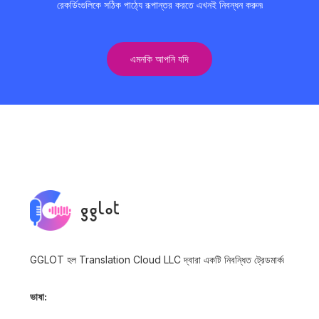
রেকর্ডিংগুলিকে সঠিক পাঠ্যে রূপান্তর করতে এখনই নিবন্ধন করুন৷
এমনকি আপনি যদি
GGLOT হল Translation Cloud LLC দ্বারা একটি নিবন্ধিত ট্রেডমার্ক৷
ভাষা: