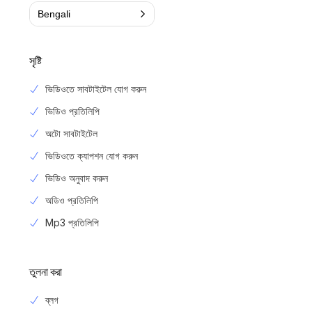
Bengali
সৃষ্টি
ভিডিওতে সাবটাইটেল যোগ করুন
ভিডিও প্রতিলিপি
অটো সাবটাইটেল
ভিডিওতে ক্যাপশন যোগ করুন
ভিডিও অনুবাদ করুন
অডিও প্রতিলিপি
Mp3 প্রতিলিপি
তুলনা করা
ব্লগ