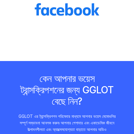
কেন আপনার ভয়েস
ট্রান্সক্রিপশনের জন্য GGLOT
বেছে নিন?
GGLOT এর ট্রান্সক্রিপশন পরিষেবার মাধ্যমে আপনার ভয়েস মেমোগুলির
সম্পূর্ণ সম্ভাবনা আনলক করুন৷ আপনার পেশাদার এবং একাডেমিক জীবনে
উত্পাদনশীলতা এবং অ্যাক্সেসযোগ্যতা বাড়াতে আপনার অডিও