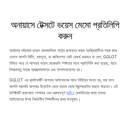
অনায়াসে টেক্সটে ভয়েস মেমো প্রতিলিপি
করুন
আমাদের পরিষেবা ভয়েস মেমোগুলিকে পাঠ্যে রূপান্তর করার প্রক্রিয়াটিকে সহজ করে
তোলে৷ আপনি মিটিং, বক্তৃতা, বা ব্যক্তিগত নোট রেকর্ড করছেন না কেন, GGLOT
নিশ্চিত করে যে আপনার ভয়েস মেমোগুলি স্পষ্টতার সাথে প্রতিলিপি করা হয়েছে, যাতে
বিষয়বস্তু সহজে অ্যাক্সেসযোগ্য এবং সম্পাদনাযোগ্য হয়।
GGLOT এর প্ল্যাটফর্মটি আপনার আইফোনের সাথে নির্বিঘ্নে সংহত হয়, যার ফলে
আপনি সরাসরি আপনার ডিভাইস থেকে ভয়েস মেমো ট্রান্সক্রাইব করতে পারবেন। এই
বৈশিষ্ট্যটি ভ্রমণরত পেশাদার এবং গুরুত্বপূর্ণ
অডিও
রেকর্ডিংয়ের জন্য তাদের
আইফোনের উপর নির্ভরশীল শিক্ষার্থীদের জন্য উপযুক্ত।