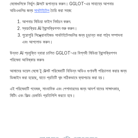
মেমোগুলিকে নির্ভুল টেক্সটে রূপান্তর করুন। GGLOT-এর সাহায্যে আপনার
অডিওগুলির জন্য
সাবটাইটেল
তৈরি করা সহজ:
আপনার মিডিয়া ফাইল নির্বাচন করুন.
স্বয়ংক্রিয় AI ট্রান্সক্রিপশন শুরু করুন।
পুরোপুরি সিঙ্ক্রোনাইজড সাবটাইটেলগুলির জন্য চূড়ান্ত করা পাঠ্য সম্পাদনা
এবং আপলোড করুন।
উন্নত AI প্রযুক্তি দ্বারা চালিত GGLOT-এর বিপ্লবী মিডিয়া ট্রান্সক্রিপশন
পরিষেবা আবিষ্কার করুন৷
আমাদের ভয়েস মেমো টু টেক্সট পরিষেবাটি বিভিন্ন অডিও গুণাবলী পরিচালনা করার জন্য
ডিজাইন করা হয়েছে, যাতে প্রতিটি শব্দ সঠিকভাবে ক্যাপচার করা হয়।
এই পরিষেবাটি গবেষক, সাংবাদিক এবং পেশাদারদের জন্য আদর্শ যাদের সাক্ষাৎকার,
মিটিং এবং ফিল্ড রেকর্ডিং প্রতিলিপি করতে হবে।