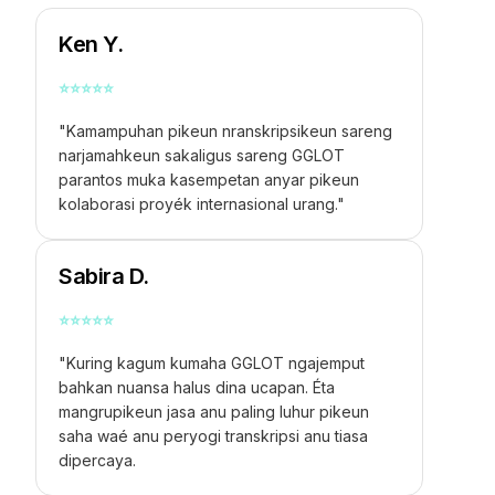
Ken Y.
⭐
⭐
⭐
⭐
⭐
"Kamampuhan pikeun nranskripsikeun sareng
narjamahkeun sakaligus sareng GGLOT
parantos muka kasempetan anyar pikeun
kolaborasi proyék internasional urang."
Sabira D.
⭐
⭐
⭐
⭐
⭐
"Kuring kagum kumaha GGLOT ngajemput
bahkan nuansa halus dina ucapan. Éta
mangrupikeun jasa anu paling luhur pikeun
saha waé anu peryogi transkripsi anu tiasa
dipercaya.