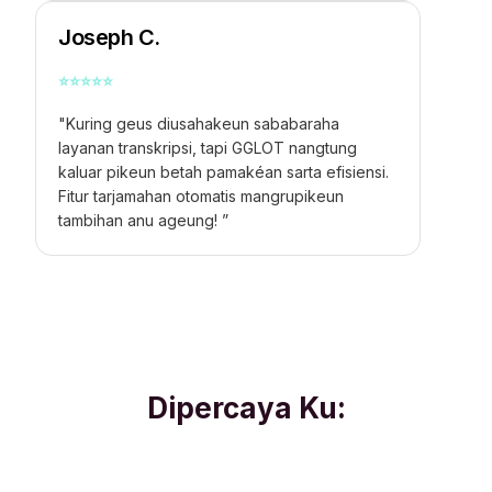
Joseph C.
⭐
⭐
⭐
⭐
⭐
"Kuring geus diusahakeun sababaraha
layanan transkripsi, tapi GGLOT nangtung
kaluar pikeun betah pamakéan sarta efisiensi.
Fitur tarjamahan otomatis mangrupikeun
tambihan anu ageung! ”
Dipercaya Ku: