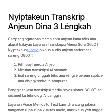
Nyiptakeun Transkrip
Anjeun Dina 3 Léngkah
Gampang ngarobah mémo sora anjeun kana téks anu
akurat kalayan Layanan Transkripsi Memo Sora GGLOT.
Nyiptakeun
subtitle
pikeun audio anjeun saderhana
sareng GGLOT:
Pilih payil media Anjeun.
Mimitian transkripsi AI otomatis.
Édit sareng unggah téks anu réngsé pikeun subtitle
anu disingkronkeun sampurna.
Panggihan jasa transkripsi média revolusioner GGLOT anu
didamel ku téknologi AI canggih.
Layanan Voice Memos to Text kami dirancang pikeun
nanganan rupa-rupa kualitas audio, mastikeun yén unggal