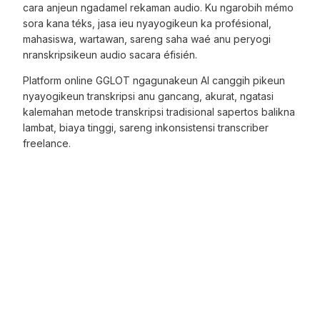
cara anjeun ngadamel rekaman audio. Ku ngarobih mémo
sora kana téks, jasa ieu nyayogikeun ka profésional,
mahasiswa, wartawan, sareng saha waé anu peryogi
nranskripsikeun audio sacara éfisién.
Platform online GGLOT ngagunakeun AI canggih pikeun
nyayogikeun transkripsi anu gancang, akurat, ngatasi
kalemahan metode transkripsi tradisional sapertos balikna
lambat, biaya tinggi, sareng inkonsistensi transcriber
freelance.