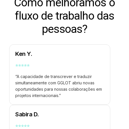
Como melhoramos o
fluxo de trabalho das
pessoas?
Ken Y.
⭐
⭐
⭐
⭐
⭐
“A capacidade de transcrever e traduzir
simultaneamente com GGLOT abriu novas
oportunidades para nossas colaborações em
projetos internacionais.”
Sabira D.
⭐
⭐
⭐
⭐
⭐