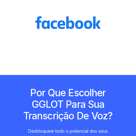
Por Que Escolher
GGLOT Para Sua
Transcrição De Voz?
Desbloqueie todo o potencial dos seus