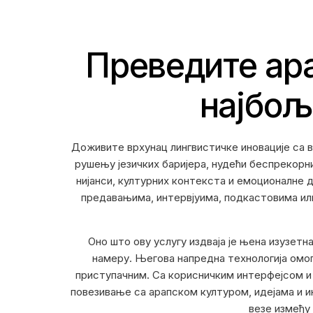
Преведите ара
најбољ
Доживите врхунац лингвистичке иновације са в
рушењу језичких баријера, нудећи беспрекорн
нијанси, културних контекста и емоционалне д
предавањима, интервјуима, подкастовима или
Оно што ову услугу издваја је њена изузетн
намеру. Његова напредна технологија омог
приступачним. Са корисничким интерфејсом и
повезивање са арапском културом, идејама и и
везе између