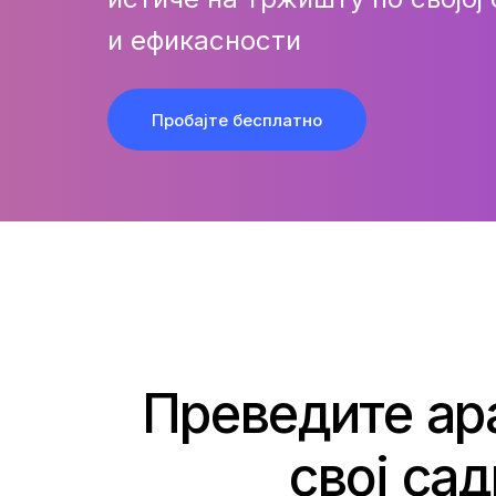
и ефикасности
Пробајте бесплатно
Преведите ар
свој са