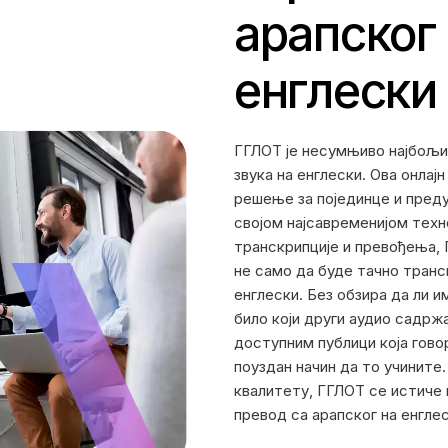
арапског 
енглески
ГГЛОТ је несумњиво најбољи
звука на енглески. Ова онла
решење за појединце и предуз
својом најсавременијом техн
транскрипције и превођења, 
не само да буде тачно транс
енглески. Без обзира да ли 
било који други аудио садржа
доступним публици која гово
поуздан начин да то учините
квалитету, ГГЛОТ се истиче 
превод са арапског на енглес