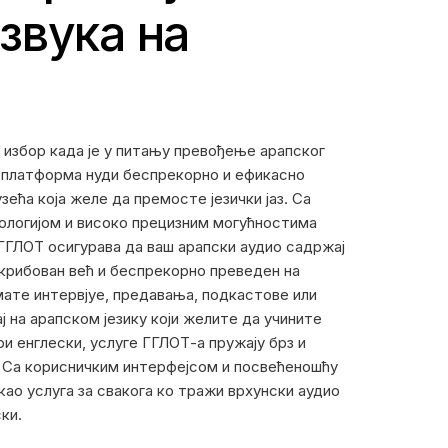
звука на
 избор када је у питању превођење арапског
јн платформа нуди беспрекорно и ефикасно
ећа која желе да премосте језички јаз. Са
ологијом и високо прецизним могућностима
ГГЛОТ осигурава да ваш арапски аудио садржај
крибован већ и беспрекорно преведен на
имате интервјуе, предавања, подкастове или
ј на арапском језику који желите да учините
ри енглески, услуге ГГЛОТ-а пружају брз и
. Са корисничким интерфејсом и посвећеношћу
као услуга за свакога ко тражи врхунски аудио
ки.