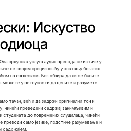
ески: Искуство
водиоца
Ова врхунска услуга аудио превода се истиче у
тиче се својом прецизношћу у хватању богатих
оћом на енглеском. Без обзира да ли се бавите
да можете у потпуности да цените и разумете
амо тачан, већ и да задржи оригинални тон и
ку, чинећи преведени садржај занимљивим и
и студената до повремених слушалаца, чинећи
не преводи само језике; подстиче разумевање и
м садржајем.