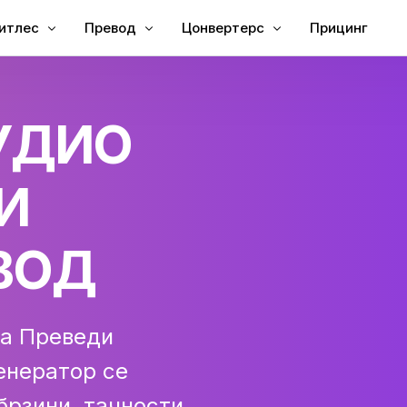
итлес
Превод
Цонвертерс
Прицинг
јте титлове видеу
Преведи видео
Видео за Текст
УДИО
јте титлове у МП4
Видео Транслатор
МП3 у текст
есе Субтитлес
ТКСТ у СРТ
И
уббинг
СРТ Едитор
е Преводилац
СРТ у ТКСТ
ВОД
Цреатор
ВТТ у СРТ
ВТТ у текст
ја
Преведи
енератор се
 брзини, тачности