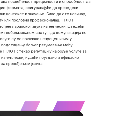
егова посвећеност прецизности и способност да
дио формата, осигуравајући да преведени
лни контекст и значење. Било да сте новинар,
ач или пословни професионалац, ГГЛОТ
вођења арапског звука на енглески, штедећи
м глобализованом свету, где комуникација не
услуге су се показале непроцењивим у
а и подстицању бољег разумевања међу
је ГГЛОТ стекао репутацију најбоље услуге за
 на енглески, нудећи поуздано и ефикасно
 за превођењем језика.