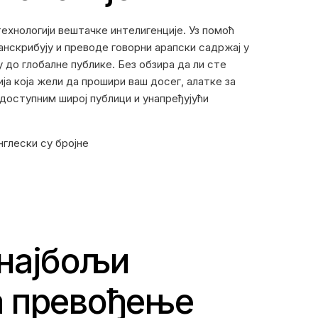
технологији вештачке интелигенције. Уз помоћ
нскрибују и преводе говорни арапски садржај у
у до глобалне публике. Без обзира да ли сте
а која жели да прошири ваш досег, алатке за
 доступним широј публици и унапређујући
нглески су бројне
 најбољи
а превођење