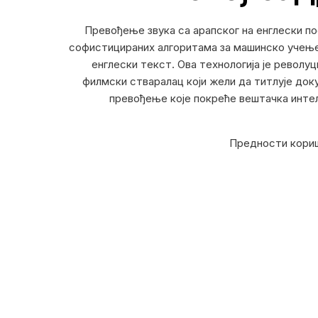
Превођење звука са арапског на енглески пос
софистицираних алгоритама за машинско учење 
енглески текст. Ова технологија је револуц
филмски стваралац који жели да титлује док
превођење које покреће вештачка интели
Предности кориш