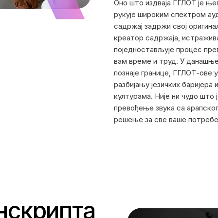
Оно што издваја ГГЛОТ је њ
рукује широким спектром ау
садржај задржи свој оригина
креатор садржаја, истражив
поједностављује процес пре
вам време и труд. У данашње
познаје границе, ГГЛОТ-ове 
разбијању језичких баријер
културама. Није ни чудо што 
превођење звука са арапског
решење за све ваше потребе
нскрипта