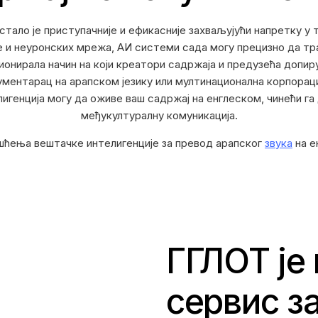
тало је приступачније и ефикасније захваљујући напретку у 
и неуронских мрежа, АИ системи сада могу прецизно да тра
ионирала начин на који креатори садржаја и предузећа допир
ументарац на арапском језику или мултинационална корпорациј
генција могу да оживе ваш садржај на енглеском, чинећи га
међукултуралну комуникација.
ћења вештачке интелигенције за превод арапског
звука
на е
ГГЛОТ је
сервис з