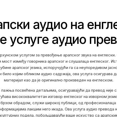
пски аудио на енгл
е услуге аудио пре
рхунском услугом за превођење арапског звука на енглески. 
и мост између говорника арапског и слушалаца енглеског. Ис
убине арапског језика, испоручујући га са неупоредивом јасн
 било којим обликом аудио садржаја, ова услуга осигурава 
материјал као да је оригинално произведен на енглеском.
а пажња посвећена детаљима, осигуравајући да превод није с
ућава висококвалитетан изговор енглеског на изворном јези
 брзом обрадом, служи широкој публици, од професионалаца 
нформацијама лакшим него икада. Ова услуга аудио превода 
 културних подела, побољшавајући ваше искуство са арапски