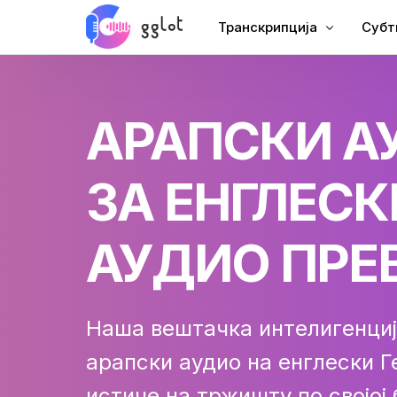
Транскрипција
Субт
Транскрипција звука
Дода
АРАПСКИ А
Транскрибујте видео
Дода
Преписати ИоуТубе
Цхин
ЗА ЕНГЛЕСК
Састанак Транскрипције
АИ Д
Аудио за текст
Титл
АУДИО ПРЕ
Цорпорате Воицеовер
ВТТ 
Аудиобоок Воицеовер
Наша вештачка интелигенци
арапски аудио на енглески
Г
истиче на тржишту по својој