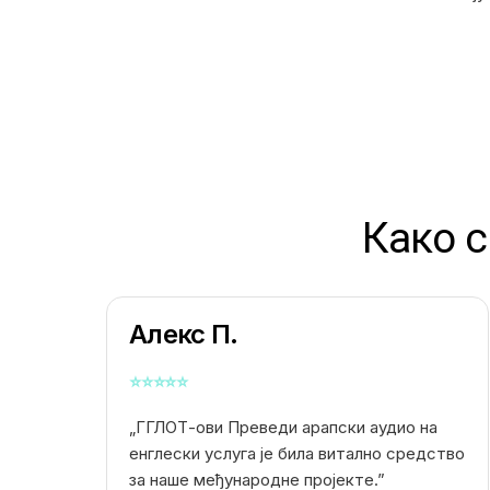
Како 
Алекс П.
⭐
⭐
⭐
⭐
⭐
„ГГЛОТ-ови
Преведи арапски аудио на
енглески
услуга је била витално средство
за наше међународне пројекте.”