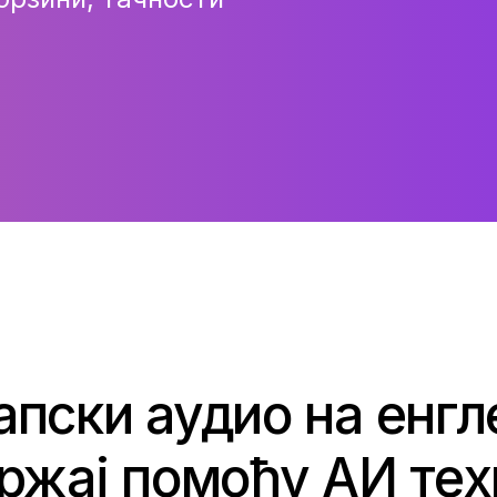
апски аудио на енгл
држај помоћу АИ тех