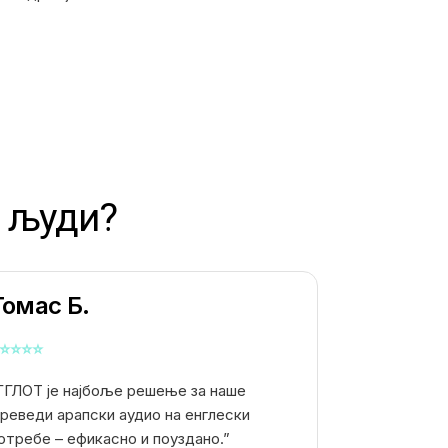
 људи?
Томас Б.
⭐
⭐
⭐
⭐
ГГЛОТ је најбоље решење за наше
реведи арапски аудио на енглески
отребе – ефикасно и поуздано.”