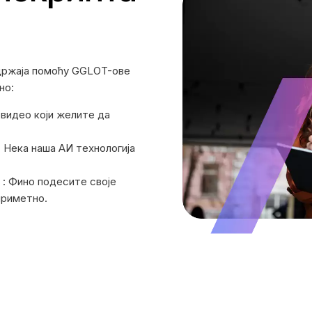
ржаја помоћу GGLOT-ове
но:
видео који желите да
: Нека наша АИ технологија
: Фино подесите своје
приметно.