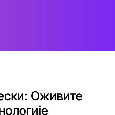
ески: Оживите
нологије