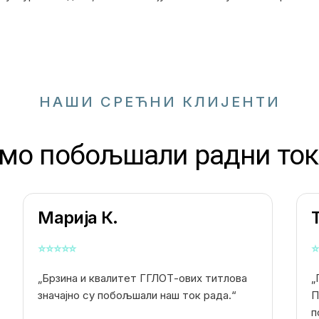
НАШИ СРЕЋНИ КЛИЈЕНТИ
смо побољшали радни ток
Марија К.
⭐
⭐
⭐
⭐
⭐
⭐
„Брзина и квалитет ГГЛОТ-ових титлова
„
значајно су побољшали наш ток рада.“
П
п