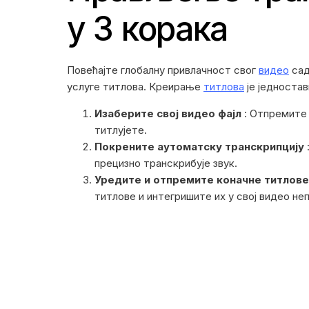
у 3 корака
Повећајте глобалну привлачност свог
видео
сад
услуге титлова. Креирање
титлова
је једностав
Изаберите свој видео фајл
: Отпремите 
титлујете.
Покрените аутоматску транскрипцију
прецизно транскрибује звук.
Уредите и отпремите коначне титлове
титлове и интегришите их у свој видео не