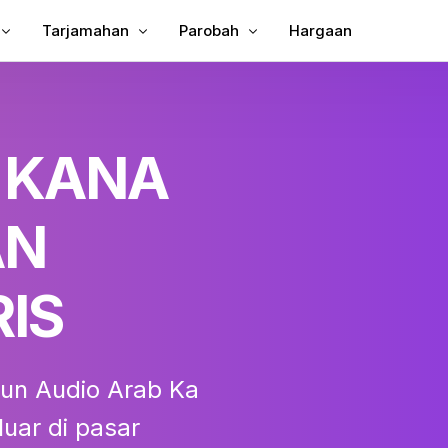
Tarjamahan
Parobah
Hargaan
n Subtitle kana Video
Tarjamahkeun Video
Video ka Téks
un Subtitles ka MP4
Panarjamah Video
MP3 kana téks
 KANA
ina
TXT pikeun SRT
g
SRT Editor
AN
ah Subjudul
SRT pikeun TXT
tor
VTT pikeun SRT
IS
VTT kana Téks
un Audio Arab Ka
uar di pasar