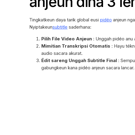
anjeun dina 3 l
Tingkatkeun daya tarik global eusi
pidéo
anjeun nga
Nyiptakeun
subtitle
saderhana:
Pilih File Video Anjeun
: Unggah pidéo anu 
Mimitian Transkripsi Otomatis
: Hayu tékn
audio sacara akurat.
Édit sareng Unggah Subtitle Final
: Sempur
gabungkeun kana pidéo anjeun sacara lancar.