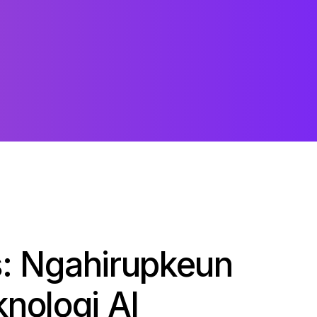
s: Ngahirupkeun
nologi AI