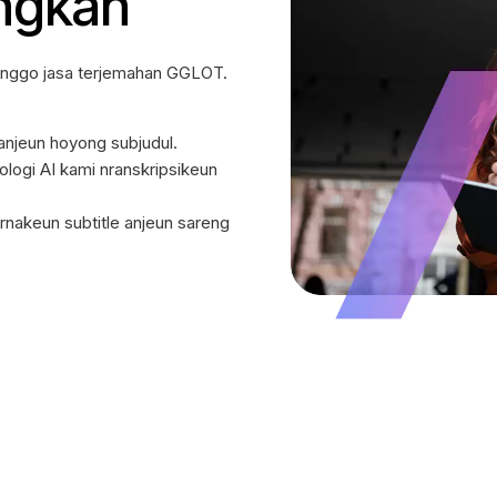
éngkah
nggo jasa terjemahan GGLOT.
anjeun hoyong subjudul.
ologi AI kami nranskripsikeun
nakeun subtitle anjeun sareng