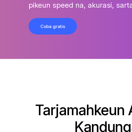
pikeun speed na, akurasi, sarta
Coba gratis
Tarjamahkeun A
Kandunga