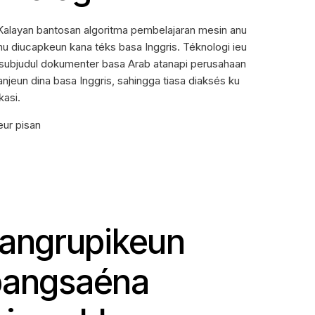
 Kalayan bantosan algoritma pembelajaran mesin anu
nu diucapkeun kana téks basa Inggris. Téknologi ieu
g subjudul dokumenter basa Arab atanapi perusahaan
njeun dina basa Inggris, sahingga tiasa diaksés ku
kasi.
eur pisan
ngrupikeun
pangsaéna