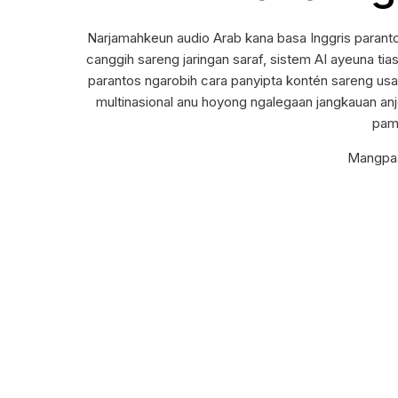
Narjamahkeun audio Arab kana basa Inggris paranto
canggih sareng jaringan saraf, sistem AI ayeuna ti
parantos ngarobih cara panyipta kontén sareng usa
multinasional anu hoyong ngalegaan jangkauan anje
pami
Mangpaa