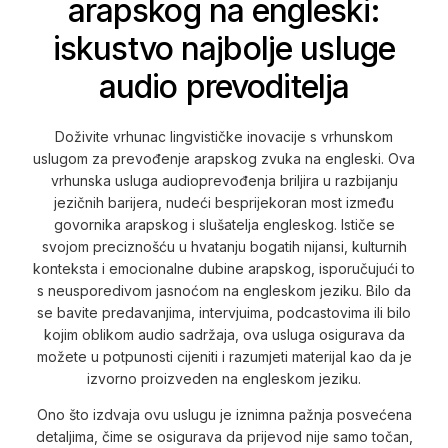
arapskog na engleski:
iskustvo najbolje usluge
audio prevoditelja
Doživite vrhunac lingvističke inovacije s vrhunskom
uslugom za prevođenje arapskog zvuka na engleski. Ova
vrhunska usluga audioprevođenja briljira u razbijanju
jezičnih barijera, nudeći besprijekoran most između
govornika arapskog i slušatelja engleskog. Ističe se
svojom preciznošću u hvatanju bogatih nijansi, kulturnih
konteksta i emocionalne dubine arapskog, isporučujući to
s neusporedivom jasnoćom na engleskom jeziku. Bilo da
se bavite predavanjima, intervjuima, podcastovima ili bilo
kojim oblikom audio sadržaja, ova usluga osigurava da
možete u potpunosti cijeniti i razumjeti materijal kao da je
izvorno proizveden na engleskom jeziku.
Ono što izdvaja ovu uslugu je iznimna pažnja posvećena
detaljima, čime se osigurava da prijevod nije samo točan,