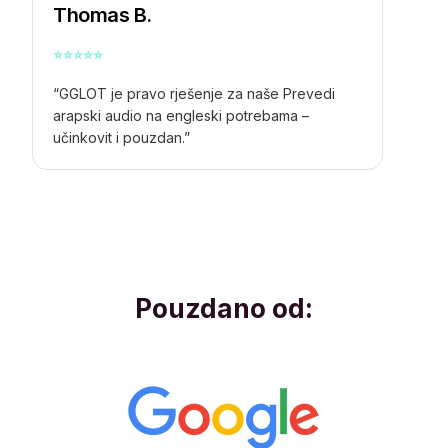
Thomas B.
⭐
⭐
⭐
⭐
⭐
“GGLOT je pravo rješenje za naše
Prevedi
arapski audio na engleski
potrebama –
učinkovit i pouzdan.”
Pouzdano od: