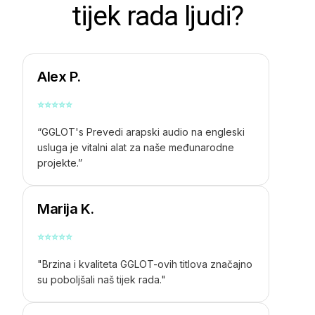
tijek rada ljudi?
Alex P.
⭐
⭐
⭐
⭐
⭐
“GGLOT's
Prevedi arapski audio na engleski
usluga je vitalni alat za naše međunarodne
projekte.”
Marija K.
⭐
⭐
⭐
⭐
⭐
"Brzina i kvaliteta GGLOT-ovih titlova značajno
su poboljšali naš tijek rada."