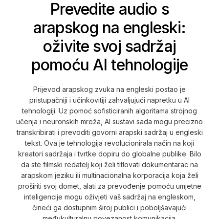
Prevedite audio s
arapskog na engleski:
oživite svoj sadržaj
pomoću AI tehnologije
Prijevod arapskog zvuka na engleski postao je
pristupačniji i učinkovitiji zahvaljujući napretku u AI
tehnologiji. Uz pomoć sofisticiranih algoritama strojnog
učenja i neuronskih mreža, AI sustavi sada mogu precizno
transkribirati i prevoditi govorni arapski sadržaj u engleski
tekst. Ova je tehnologija revolucionirala način na koji
kreatori sadržaja i tvrtke dopiru do globalne publike. Bilo
da ste filmski redatelj koji želi titlovati dokumentarac na
arapskom jeziku ili multinacionalna korporacija koja želi
proširiti svoj domet, alati za prevođenje pomoću umjetne
inteligencije mogu oživjeti vaš sadržaj na engleskom,
čineći ga dostupnim široj publici i poboljšavajući
međukulturalnu povezanost komunikacija.