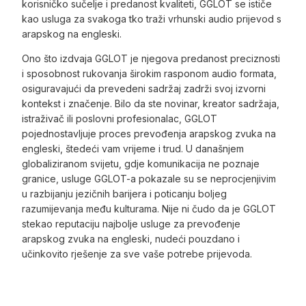
korisničko sučelje i predanost kvaliteti, GGLOT se ističe
kao usluga za svakoga tko traži vrhunski audio prijevod s
arapskog na engleski.
Ono što izdvaja GGLOT je njegova predanost preciznosti
i sposobnost rukovanja širokim rasponom audio formata,
osiguravajući da prevedeni sadržaj zadrži svoj izvorni
kontekst i značenje. Bilo da ste novinar, kreator sadržaja,
istraživač ili poslovni profesionalac, GGLOT
pojednostavljuje proces prevođenja arapskog zvuka na
engleski, štedeći vam vrijeme i trud. U današnjem
globaliziranom svijetu, gdje komunikacija ne poznaje
granice, usluge GGLOT-a pokazale su se neprocjenjivim
u razbijanju jezičnih barijera i poticanju boljeg
razumijevanja među kulturama. Nije ni čudo da je GGLOT
stekao reputaciju najbolje usluge za prevođenje
arapskog zvuka na engleski, nudeći pouzdano i
učinkovito rješenje za sve vaše potrebe prijevoda.