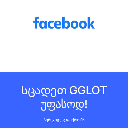
Სცადეთ GGLOT
Უფასოდ!
Ჯერ კიდევ ფიქრობ?