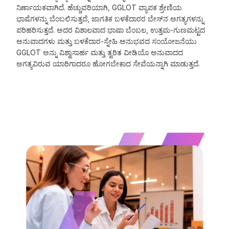
ನಿರ್ಣಾಯಕವಾಗಿದೆ. ಹೆಚ್ಚುವರಿಯಾಗಿ, GGLOT ವ್ಯಾಪಕ ಶ್ರೇಣಿಯ
ಭಾಷೆಗಳನ್ನು ಬೆಂಬಲಿಸುತ್ತದೆ, ಜಾಗತಿಕ ಬಳಕೆದಾರರ ಬೇಸ್‌ನ ಅಗತ್ಯಗಳನ್ನು
ಪರಿಹರಿಸುತ್ತದೆ. ಅದರ ವಿಶಾಲವಾದ ಭಾಷಾ ಬೆಂಬಲ, ಉತ್ತಮ-ಗುಣಮಟ್ಟದ
ಅನುವಾದಗಳು ಮತ್ತು ಬಳಕೆದಾರ-ಸ್ನೇಹಿ ಅನುಭವದ ಸಂಯೋಜನೆಯು
GGLOT ಅನ್ನು ವಿಶ್ವಾಸಾರ್ಹ ಮತ್ತು ತ್ವರಿತ ವೀಡಿಯೊ ಅನುವಾದದ
ಅಗತ್ಯವಿರುವ ಯಾರಿಗಾದರೂ ಹೋಗಬೇಕಾದ ಸೇವೆಯನ್ನಾಗಿ ಮಾಡುತ್ತದೆ.