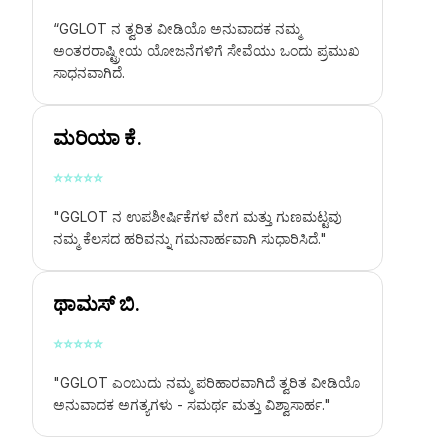
“GGLOT ನ
ತ್ವರಿತ ವೀಡಿಯೊ ಅನುವಾದಕ
ನಮ್ಮ
ಅಂತರರಾಷ್ಟ್ರೀಯ ಯೋಜನೆಗಳಿಗೆ ಸೇವೆಯು ಒಂದು ಪ್ರಮುಖ
ಸಾಧನವಾಗಿದೆ.
ಮರಿಯಾ ಕೆ.
⭐
⭐
⭐
⭐
⭐
"GGLOT ನ ಉಪಶೀರ್ಷಿಕೆಗಳ ವೇಗ ಮತ್ತು ಗುಣಮಟ್ಟವು
ನಮ್ಮ ಕೆಲಸದ ಹರಿವನ್ನು ಗಮನಾರ್ಹವಾಗಿ ಸುಧಾರಿಸಿದೆ."
ಥಾಮಸ್ ಬಿ.
⭐
⭐
⭐
⭐
⭐
"GGLOT ಎಂಬುದು ನಮ್ಮ ಪರಿಹಾರವಾಗಿದೆ
ತ್ವರಿತ ವೀಡಿಯೊ
ಅನುವಾದಕ
ಅಗತ್ಯಗಳು - ಸಮರ್ಥ ಮತ್ತು ವಿಶ್ವಾಸಾರ್ಹ."