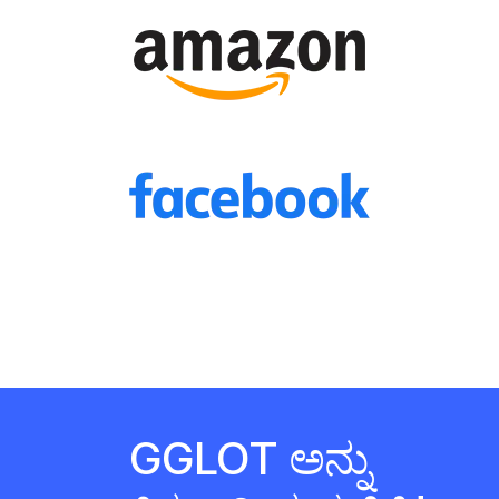
GGLOT ಅನ್ನು