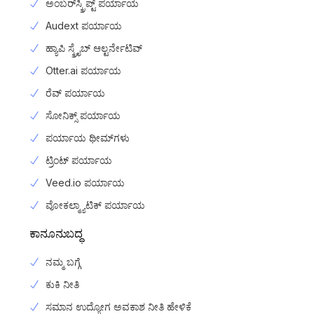
ಅಂಬರ್‌ಸ್ಕ್ರಿಪ್ಟ್ ಪರ್ಯಾಯ
Audext ಪರ್ಯಾಯ
ಹ್ಯಾಪಿ ಸ್ಕ್ರೈಬ್ ಆಲ್ಟರ್ನೇಟಿವ್
Otter.ai ಪರ್ಯಾಯ
ರೆವ್ ಪರ್ಯಾಯ
ಸೋನಿಕ್ಸ್ ಪರ್ಯಾಯ
ಪರ್ಯಾಯ ಥೀಮ್‌ಗಳು
ಟ್ರಿಂಟ್ ಪರ್ಯಾಯ
Veed.io ಪರ್ಯಾಯ
ವೋಕಲ್ಮ್ಯಾಟಿಕ್ ಪರ್ಯಾಯ
ಕಾನೂನುಬದ್ಧ
ನಮ್ಮ ಬಗ್ಗೆ
ಕುಕಿ ನೀತಿ
ಸಮಾನ ಉದ್ಯೋಗ ಅವಕಾಶ ನೀತಿ ಹೇಳಿಕೆ