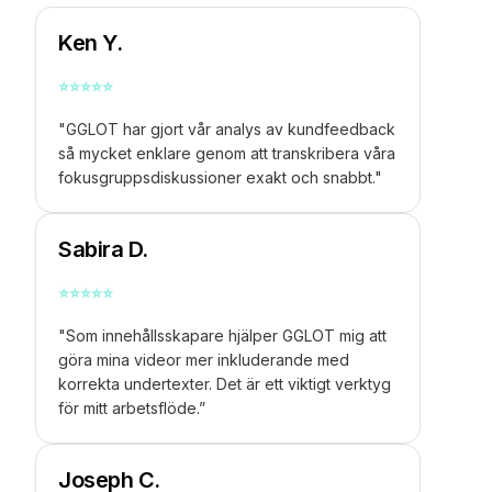
Ken Y.
⭐
⭐
⭐
⭐
⭐
"GGLOT har gjort vår analys av kundfeedback
så mycket enklare genom att transkribera våra
fokusgruppsdiskussioner exakt och snabbt."
Sabira D.
⭐
⭐
⭐
⭐
⭐
"Som innehållsskapare hjälper GGLOT mig att
göra mina videor mer inkluderande med
korrekta undertexter. Det är ett viktigt verktyg
för mitt arbetsflöde.”
Joseph C.