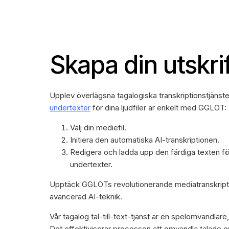
Skapa din utskrif
Upplev överlägsna tagalogiska transkriptionstjäns
undertexter
för dina ljudfiler är enkelt med GGLOT:
Välj din mediefil.
Initiera den automatiska AI-transkriptionen.
Redigera och ladda upp den färdiga texten f
undertexter.
Upptäck GGLOTs revolutionerande mediatranskripti
avancerad AI-teknik.
Vår tagalog tal-till-text-tjänst är en spelomvandlare,
Det effektiviserar processen att omvandla talade ord t