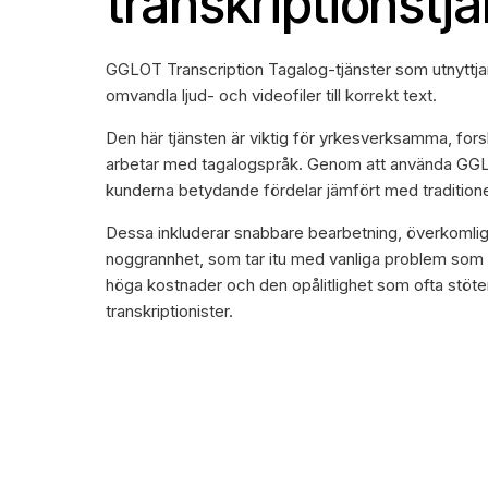
transkriptionstj
GGLOT Transcription Tagalog-tjänster som utnyttjar ar
omvandla ljud- och videofiler till korrekt text.
Den här tjänsten är viktig för yrkesverksamma, fo
arbetar med tagalogspråk. Genom att använda GGLO
kunderna betydande fördelar jämfört med traditione
Dessa inkluderar snabbare bearbetning, överkomlig
noggrannhet, som tar itu med vanliga problem som 
höga kostnader och den opålitlighet som ofta stöte
transkriptionister.