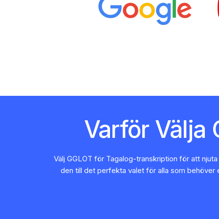
Varför Välja
Välj GGLOT för Tagalog-transkription för att njut
den till det perfekta valet för alla som behöver 