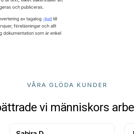
igeras och publiceras.
vertering av tagalog
-ljud
till
rvjuer, föreläsningar och allt
ftlig dokumentation som är enkel
VÅRA GLÖDA KUNDER
bättrade vi människors arbe
Sabira D.