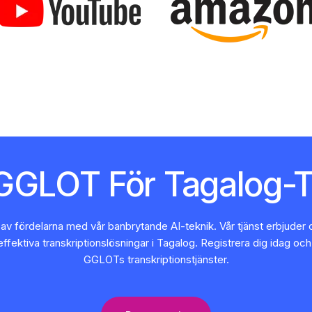
 GGLOT För Tagalog-T
a av fördelarna med vår banbrytande AI-teknik. Vår tjänst erbjuder 
effektiva transkriptionslösningar i Tagalog. Registrera dig idag oc
GGLOTs transkriptionstjänster.