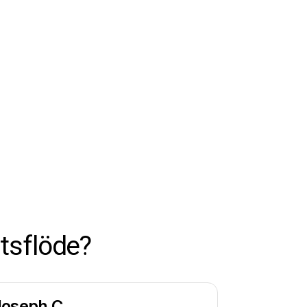
tsflöde?
Joseph C.