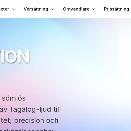
xter
Versättning
Omvandlare
Prissättning
l undertexter i video
Översätt video
Video till text
l undertexter till MP4
Videoöversättare
MP3 till Text
ION
ka undertexter
TXT till SRT
ning
SRT-redaktör
xt Översättare
SRT till TXT
ator
VTT till SRT
VTT till SMS
r sömlös
v Tagalog-ljud till
vitet, precision och