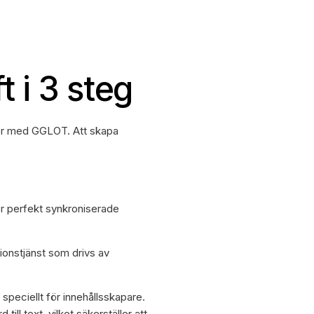
t i 3 steg
ter med GGLOT. Att skapa
ör perfekt synkroniserade
onstjänst som drivs av
 speciellt för innehållsskapare.
ill text, vilket säkerställer att