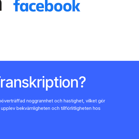
ranskription?
oöverträffad noggrannhet och hastighet, vilket gör
h upplev bekvämligheten och tillförlitligheten hos