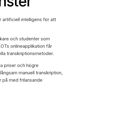
änster
tificiell intelligens för att
rskare och studenter som
Ts onlineapplikation får
lla transkriptionsmetoder.
a priser och högre
långsam manuell transkription,
r på med frilansande