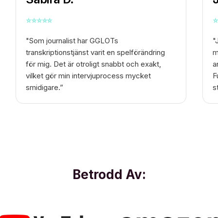
⭐
⭐
⭐
⭐
⭐
⭐
"Som journalist har GGLOTs
"
transkriptionstjänst varit en spelförändring
m
för mig. Det är otroligt snabbt och exakt,
a
vilket gör min intervjuprocess mycket
F
smidigare.”
s
Betrodd Av: