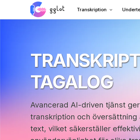
Transkription
Underte
Transkribera ljud
Lägg til
Transkribera video
Lägg til
TRANSKRIPT
Transkribera YouTube
Kinesis
Möte Transkription
AI-dubb
TAGALOG
Ljud till text
Underte
Corporate Voiceover
VTT Cre
Ljudbok Voiceover
Avancerad AI-driven tjänst ge
transkription och översättning a
text, vilket säkerställer effekti