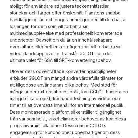
möjligt för användare att justera teckensnittsstilar,
storlekar och färger efter önskemål. Tjänstens snabba
handläggningstid och noggrannhet gör den till den bästa
lösningen för dem som vill förbättra sin
multimediaupplevelse med professionellt konverterade
undertexter. Oavsett om du är en innehållsskapare,
översättare eller helt enkelt någon som vill förbättra sin
videotittandeupplevelse, framstår GGLOT som det
ultimata valet för SSA till SRT-konverteringsbehov.
Utöver dess oöverträffade konverteringsmöjligheter
erbjuder GGLOT en mängd andra värdefulla tjänster för
att tillgodose användarnas olika behov. Med stöd för
många undertextformat och språk, kan GGLOT hantera en
mängd olika projekt, från undertextning av videor och
filmer till att översätta innehåll för en internationell publik.
Dess molnbaserade plattform säkerställer tillgänglighet
från var som helst, vilket eliminerar behovet av komplexa
programvaruinstallationer. Dessutom är GGLOTs
engagemang för kundnöjdhet uppenbart genom dess