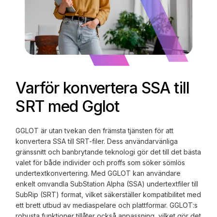
Varför konvertera SSA till
SRT med Gglot
GGLOT är utan tvekan den främsta tjänsten för att
konvertera SSA till SRT-filer. Dess användarvänliga
gränssnitt och banbrytande teknologi gör det till det bästa
valet för både individer och proffs som söker sömlös
undertextkonvertering. Med GGLOT kan användare
enkelt omvandla SubStation Alpha (SSA) undertextfiler till
SubRip (SRT) format, vilket säkerställer kompatibilitet med
ett brett utbud av mediaspelare och plattformar. GGLOT:s
robusta funktioner tillåter också anpassning, vilket gör det