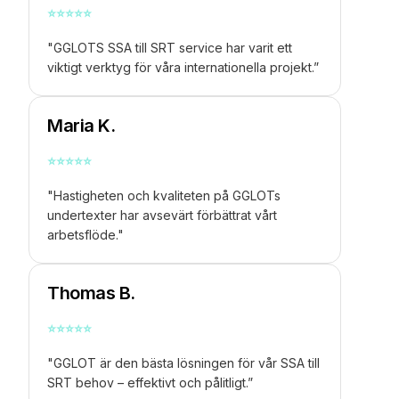
⭐
⭐
⭐
⭐
⭐
"GGLOTS
SSA till SRT
service har varit ett
viktigt verktyg för våra internationella projekt.”
Maria K.
⭐
⭐
⭐
⭐
⭐
"Hastigheten och kvaliteten på GGLOTs
undertexter har avsevärt förbättrat vårt
arbetsflöde."
Thomas B.
⭐
⭐
⭐
⭐
⭐
"GGLOT är den bästa lösningen för vår
SSA till
SRT
behov – effektivt och pålitligt.”