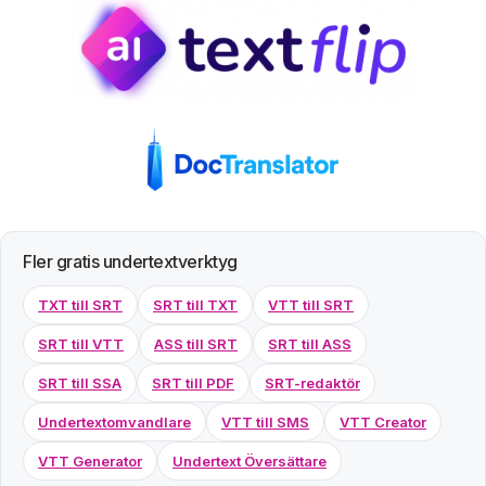
Fler gratis undertextverktyg
TXT till SRT
SRT till TXT
VTT till SRT
SRT till VTT
ASS till SRT
SRT till ASS
SRT till SSA
SRT till PDF
SRT-redaktör
Undertextomvandlare
VTT till SMS
VTT Creator
VTT Generator
Undertext Översättare