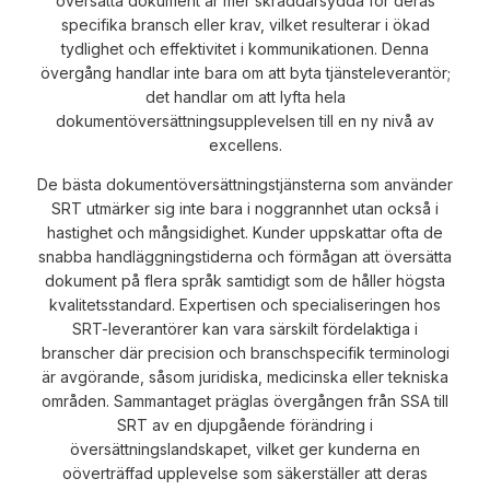
översatta dokument är mer skräddarsydda för deras
specifika bransch eller krav, vilket resulterar i ökad
tydlighet och effektivitet i kommunikationen. Denna
övergång handlar inte bara om att byta tjänsteleverantör;
det handlar om att lyfta hela
dokumentöversättningsupplevelsen till en ny nivå av
excellens.
De bästa dokumentöversättningstjänsterna som använder
SRT utmärker sig inte bara i noggrannhet utan också i
hastighet och mångsidighet. Kunder uppskattar ofta de
snabba handläggningstiderna och förmågan att översätta
dokument på flera språk samtidigt som de håller högsta
kvalitetsstandard. Expertisen och specialiseringen hos
SRT-leverantörer kan vara särskilt fördelaktiga i
branscher där precision och branschspecifik terminologi
är avgörande, såsom juridiska, medicinska eller tekniska
områden. Sammantaget präglas övergången från SSA till
SRT av en djupgående förändring i
översättningslandskapet, vilket ger kunderna en
oöverträffad upplevelse som säkerställer att deras