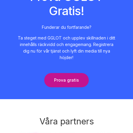
Gratis!
Funderar du fortfarande?
Ta steget med GGLOT och upplev skillnaden i ditt
innehålls räckvidd och engagemang. Registrera
dig nu för vår tjänst och lyft din media till nya
höjder!
Prova gratis
Våra partners