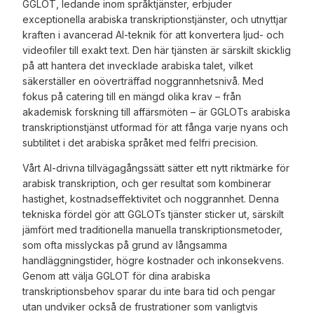
GGLOT, ledande inom språktjänster, erbjuder
exceptionella arabiska transkriptionstjänster, och utnyttjar
kraften i avancerad AI-teknik för att konvertera ljud- och
videofiler till exakt text. Den här tjänsten är särskilt skicklig
på att hantera det invecklade arabiska talet, vilket
säkerställer en oöverträffad noggrannhetsnivå. Med
fokus på catering till en mängd olika krav – från
akademisk forskning till affärsmöten – är GGLOTs arabiska
transkriptionstjänst utformad för att fånga varje nyans och
subtilitet i det arabiska språket med felfri precision.
Vårt AI-drivna tillvägagångssätt sätter ett nytt riktmärke för
arabisk transkription, och ger resultat som kombinerar
hastighet, kostnadseffektivitet och noggrannhet. Denna
tekniska fördel gör att GGLOTs tjänster sticker ut, särskilt
jämfört med traditionella manuella transkriptionsmetoder,
som ofta misslyckas på grund av långsamma
handläggningstider, högre kostnader och inkonsekvens.
Genom att välja GGLOT för dina arabiska
transkriptionsbehov sparar du inte bara tid och pengar
utan undviker också de frustrationer som vanligtvis