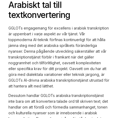
Arabiskt tal till
textkonvertering
GGLOTs engagemang för excellens i arabisk transkription
är uppenbart i varje aspekt av vår tjänst. Vår
toppmoderna AI-teknik förfinas kontinuerligt för att hålla
jämna steg med det arabiska språkets föränderliga
nyanser. Denna pågående utveckling säkerställer att vår
transkriptionstjänst förblir i framkant när det gäller
noggrannhet och tillförlitlighet, oavsett komplexiteten
eller specifika krav för ditt projekt. Oavsett om du har att
göra med dialektala variationer eller teknisk jargong, är
GGLOTs AI-drivna arabiska transkriptionstjänst utrustad för
att hantera allt med lätthet.
Dessutom handlar GGLOTs arabiska transkriptionstjänst
inte bara om att konvertera talade ord till skriven text; det
handlar om att förstå och förmedla sammanhanget, tonen
och kulturella nyanser som är inneboende i arabisk