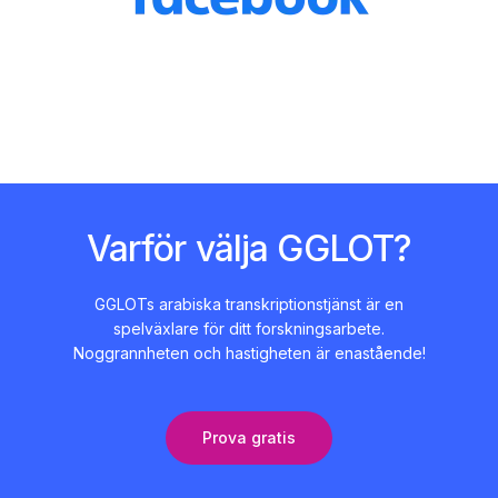
Varför välja GGLOT?
GGLOTs arabiska transkriptionstjänst är en
spelväxlare för ditt forskningsarbete.
Noggrannheten och hastigheten är enastående!
Prova gratis