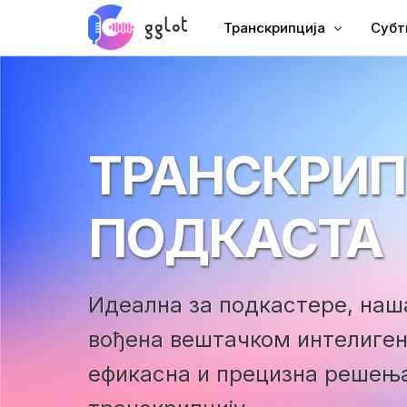
Транскрипција
Субт
Транскрипција звука
Дода
Транскрибујте видео
Дода
ТРАНСКРИП
Преписати ИоуТубе
Цхин
Састанак Транскрипције
АИ Д
ПОДКАСТА
Аудио за текст
Титл
Цорпорате Воицеовер
ВТТ 
Аудиобоок Воицеовер
Идеална за подкастере, на
вођена вештачком интелиген
ефикасна и прецизна решења