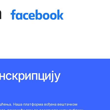
нскрипцију
ришћења. Наша платформа вођена вештачком