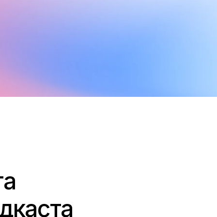
га
одкаста