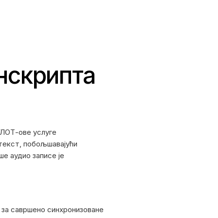
нскрипта
ГЛОТ-ове услуге
 текст, побољшавајући
е аудио записе је
 за савршено синхронизоване