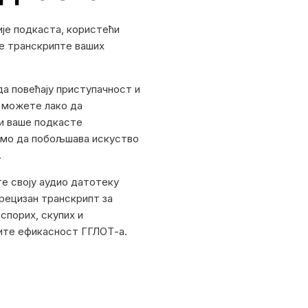
је подкаста, користећи
не транскрипте ваших
да повећају приступачност и
 можете лако да
ћи ваше подкасте
амо да побољшава искуство
.
те своју аудио датотеку
рецизан транскрипт за
спорих, скупих и
ите ефикасност ГГЛОТ-а.