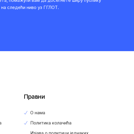
ета, помажући вам да досегнете ширу публику
 на следећи ниво уз ГГЛОТ.
Правни
О нама
а
Политика колачића
Изјава о политици једнаких