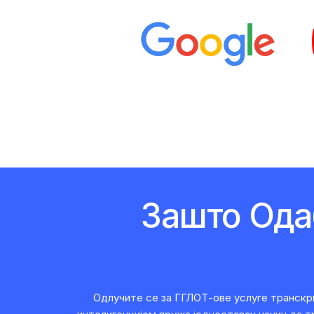
Зашто Ода
Одлучите се за ГГЛОТ-ове услуге транскр