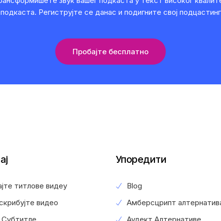
трансформишете звук вашег подкаста у текст високог квалит
подкаста. Региструјте се данас и подигните свој подцастинг
Пробајте бесплатно
ај
Упоредити
јте титлове видеу
Blog
скрибујте видео
Амберсцрипт алтернатив
 Субтитле
Аудект Алтернативе