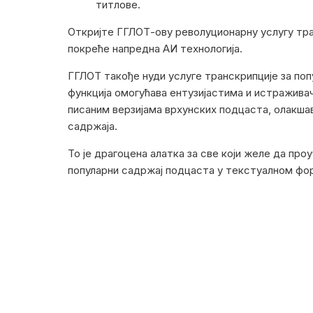
титлове.
Откријте ГГЛОТ-ову револуционарну услугу тра
покреће напредна АИ технологија.
ГГЛОТ такође нуди услуге транскрипције за по
функција омогућава ентузијастима и истражива
писаним верзијама врхунских подцаста, олакшав
садржаја.
То је драгоцена алатка за све који желе да про
популарни садржај подцаста у текстуалном фо