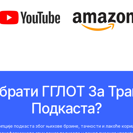
брати ГГЛОТ За Тра
Подкаста?
ипције подкаста због њихове брзине, тачности и лакоће ко