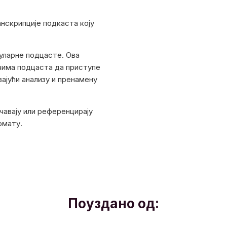
нскрипције подкаста коју
пуларне подцасте. Ова
чима подцаста да приступе
ајући анализу и пренамену
учавају или референцирају
рмату.
Поуздано од: