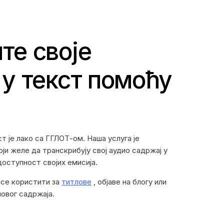
те своје
 у текст помоћу
 је лако са ГГЛОТ-ом. Наша услуга је
ји желе да транскрибују свој аудио садржај у
доступност својих емисија.
се користити за
титлове
, објаве на блогу или
новог садржаја.