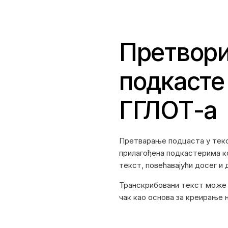
Претвори
подкасте
ГГЛОТ-а
Претварање подцаста у текст
прилагођена подкастерима ко
текст, повећавајући досег и 
Транскрибовани текст може 
чак као основа за креирање 