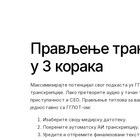
Прављење тра
у 3 корака
Максимизирајте потенцијал свог подкаста уз Г
транскрипције. Лако претворите аудио у тачан
приступачност и СЕО. Прављење титлова за ваш
једноставно са ГГЛОТ-ом:
Изаберите своју медијску датотеку.
Покрените аутоматску АИ транскрипцију.
Уредите и отпремите финализовани текст