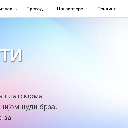
итлес
Превод
Цонвертерс
Прицинг
јте титлове видеу
Преведи видео
Видео за Текст
јте титлове у МП4
Видео Транслатор
МП3 у текст
ТИ
есе Субтитлес
ТКСТ у СРТ
уббинг
СРТ Едитор
е Преводилац
СРТ у ТКСТ
Цреатор
ВТТ у СРТ
ВТТ у текст
ша платформа
цијом нуди брза,
 за