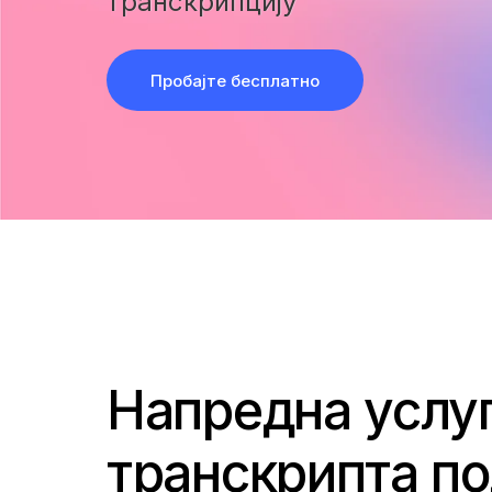
транскрипцију
Пробајте бесплатно
Напредна услу
транскрипта п