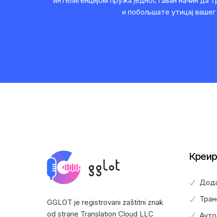
интелигенцијом пружа једноставан начин да 
и побољшате утицај вашег 
Креир
Дода
Тран
GGLOT je registrovani zaštitni znak
od strane Translation Cloud LLC
Ауто