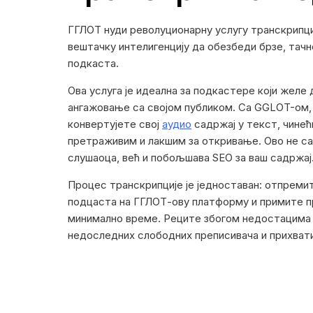
ГГЛОТ нуди револуционарну услугу транскрипци
вештачку интелигенцију да обезбеди брзе, тач
подкаста.
Ова услуга је идеална за подкастере који желе 
ангажовање са својом публиком. Са GGLOT-ом,
конвертујете свој
аудио
садржај у текст, чине
претраживим и лакшим за откривање. Ово не с
слушаоца, већ и побољшава SEO за ваш садржај
Процес транскрипције је једноставан: отпреми
подцаста на ГГЛОТ-ову платформу и примите п
минимално време. Реците збогом недостацима 
недоследних слободних преписивача и прихват