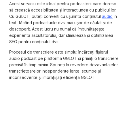
Acest serviciu este ideal pentru podcasterii care doresc
să crească accesibilitatea și interacțiunea cu publicul lor.
Cu GGLOT, puteți converti cu ușurință conținutul
audio
în
text, făcând podcasturile dvs. mai ușor de căutat și de
descoperit. Acest lucru nu numai că îmbunătățește
experiența ascultătorului, dar stimulează și optimizarea
SEO pentru conținutul dvs.
Procesul de transcriere este simplu: încărcați fișierul
audio podcast pe platforma GGLOT și primiți o transcriere
precisă în timp minim. Spuneți la revedere dezavantajelor
transcrietoarelor independente lente, scumpe și
inconsecvente și îmbrățișați eficiența GGLOT.