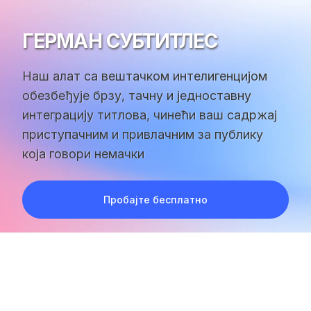
ГЕРМАН СУБТИТЛЕС
Наш алат са вештачком интелигенцијом
обезбеђује брзу, тачну и једноставну
интеграцију титлова, чинећи ваш садржај
приступачним и привлачним за публику
која говори немачки
Пробајте бесплатно