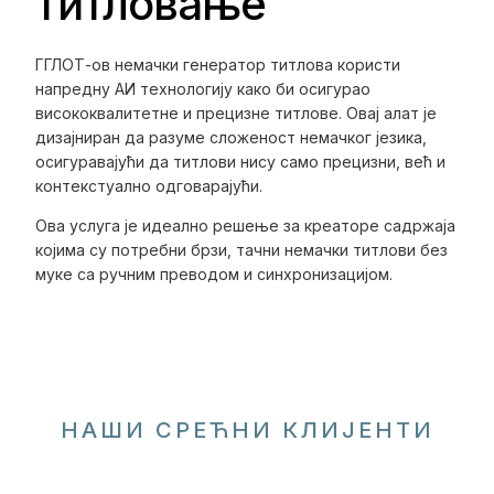
титловање
ГГЛОТ-ов немачки генератор титлова користи
напредну АИ технологију како би осигурао
висококвалитетне и прецизне титлове. Овај алат је
дизајниран да разуме сложеност немачког језика,
осигуравајући да титлови нису само прецизни, већ и
контекстуално одговарајући.
Ова услуга је идеално решење за креаторе садржаја
којима су потребни брзи, тачни немачки титлови без
муке са ручним преводом и синхронизацијом.
НАШИ СРЕЋНИ КЛИЈЕНТИ