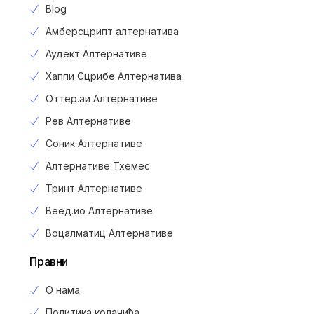
Blog
Амберсцрипт алтернатива
Аудект Алтернативе
Хаппи Сцрибе Алтернатива
Оттер.аи Алтернативе
Рев Алтернативе
Соник Алтернативе
Алтернативе Тхемес
Тринт Алтернативе
Веед.ио Алтернативе
Воцалматиц Алтернативе
Правни
О нама
Политика колачића