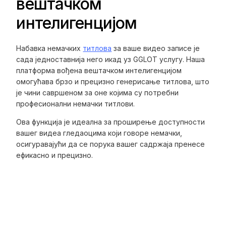
вештачком
интелигенцијом
Набавка немачких
титлова
за ваше видео записе је
сада једноставнија него икад уз GGLOT услугу. Наша
платформа вођена вештачком интелигенцијом
омогућава брзо и прецизно генерисање титлова, што
је чини савршеном за оне којима су потребни
професионални немачки титлови.
Ова функција је идеална за проширење доступности
вашег видеа гледаоцима који говоре немачки,
осигуравајући да се порука вашег садржаја пренесе
ефикасно и прецизно.