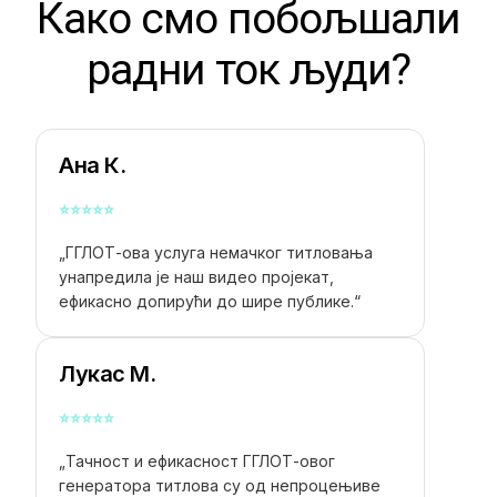
Како смо побољшали
радни ток људи?
Ана К.
⭐
⭐
⭐
⭐
⭐
„ГГЛОТ-ова услуга немачког титловања
унапредила је наш видео пројекат,
ефикасно допирући до шире публике.“
Лукас М.
⭐
⭐
⭐
⭐
⭐
„Тачност и ефикасност ГГЛОТ-овог
генератора титлова су од непроцењиве