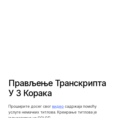
Прављење Транскрипта
У 3 Корака
Проширите досег свог
видео
садржаја помоћу
услуге немачких титлова. Креирање титлова је
једноставно уз GGLOT: