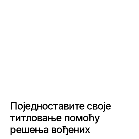
Поједноставите своје
титловање помоћу
решења вођених