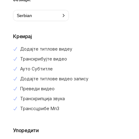
Serbian
Креирај
Додајте титлове видеу
Транскрибујте видео
Ауто Субтитле
Додајте титлове видео запису
Преведи видео
Транскрипција звука
Транссцрибе Мп3
Упоредити