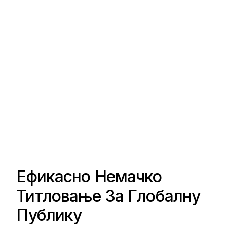
Ефикасно Немачко
Титловање За Глобалну
Публику