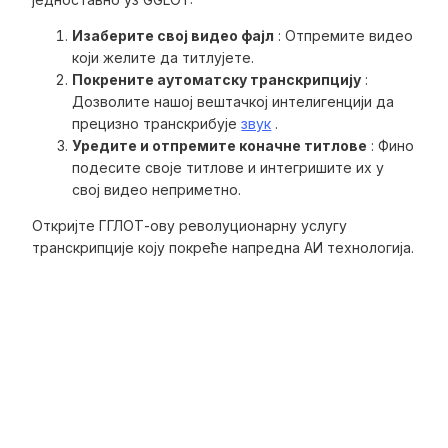
Изаберите свој видео фајл
: Отпремите видео
који желите да титлујете.
Покрените аутоматску транскрипцију
:
Дозволите нашој вештачкој интелигенцији да
прецизно транскрибује
звук
.
Уредите и отпремите коначне титлове
: Фино
подесите своје титлове и интегришите их у
свој видео неприметно.
Откријте ГГЛОТ-ову револуционарну услугу
транскрипције коју покреће напредна АИ технологија.