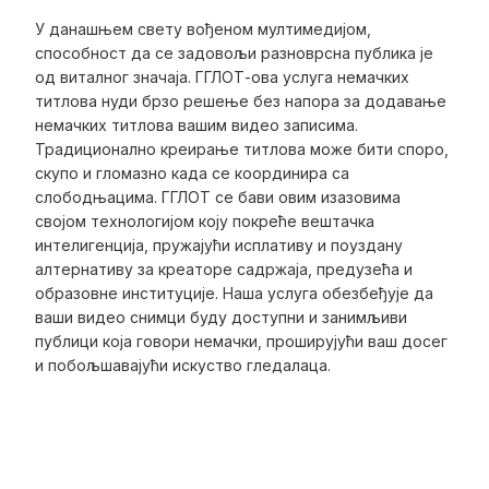
У данашњем свету вођеном мултимедијом,
способност да се задовољи разноврсна публика је
од виталног значаја. ГГЛОТ-ова услуга немачких
титлова нуди брзо решење без напора за додавање
немачких титлова вашим видео записима.
Традиционално креирање титлова може бити споро,
скупо и гломазно када се координира са
слободњацима. ГГЛОТ се бави овим изазовима
својом технологијом коју покреће вештачка
интелигенција, пружајући исплативу и поуздану
алтернативу за креаторе садржаја, предузећа и
образовне институције. Наша услуга обезбеђује да
ваши видео снимци буду доступни и занимљиви
публици која говори немачки, проширујући ваш досег
и побољшавајући искуство гледалаца.