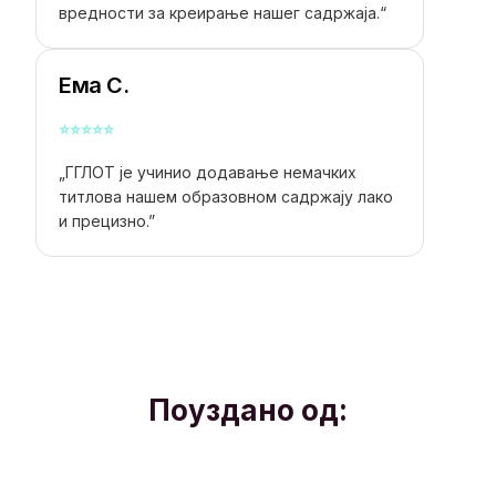
вредности за креирање нашег садржаја.“
Ема С.
⭐
⭐
⭐
⭐
⭐
„ГГЛОТ је учинио додавање немачких
титлова нашем образовном садржају лако
и прецизно.”
Поуздано од: