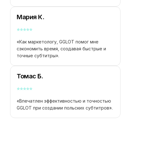
Мария К.
⭐
⭐
⭐
⭐
⭐
«Как маркетологу, GGLOT помог мне
сэкономить время, создавая быстрые и
точные субтитры».
Томас Б.
⭐
⭐
⭐
⭐
⭐
«Впечатлен эффективностью и точностью
GGLOT при создании польских субтитров».