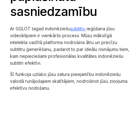
sasniedzamību
Ar GGLOT tagad indonēziešu
subtitru
iegūšana jūsu
videoklipiem ir vienkāršs process. Mūsu mākslīgā
intelekta vadītā platforma nodrošina ātru un precīzu
subtitru ģenerēšanu, padarot to par ideālu risinājumu tiem,
kam nepieciešami profesionālas kvalitātes indonēziešu
subtitri efektīvi.
Šī funkcija uzlabo jūsu satura pieejamību indonēziešu
valodā runājošajiem skatītājiem, nodrošinot jūsu ziņojuma
efektīvu nodošanu.