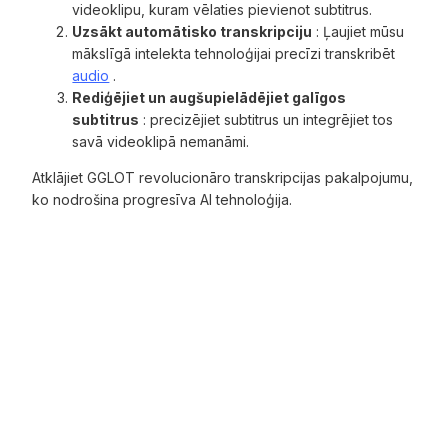
videoklipu, kuram vēlaties pievienot subtitrus.
Uzsākt automātisko transkripciju
: Ļaujiet mūsu
mākslīgā intelekta tehnoloģijai precīzi transkribēt
audio
.
Rediģējiet un augšupielādējiet galīgos
subtitrus
: precizējiet subtitrus un integrējiet tos
savā videoklipā nemanāmi.
Atklājiet GGLOT revolucionāro transkripcijas pakalpojumu,
ko nodrošina progresīva AI tehnoloģija.