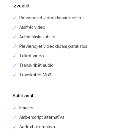
Izveidot
Pievienojiet videoklipam subtitrus
Atšifrēt video
Automātiski subtitri
Pievienojiet videoklipam parakstus
Tulkot video
Transkribēt audio
Transkribēt Mp3
Salīdzināt
Emuārs
Amberscript alternatīva
Audext alternatīva