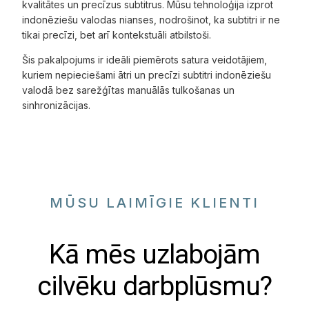
kvalitātes un precīzus subtitrus. Mūsu tehnoloģija izprot
indonēziešu valodas nianses, nodrošinot, ka subtitri ir ne
tikai precīzi, bet arī kontekstuāli atbilstoši.
Šis pakalpojums ir ideāli piemērots satura veidotājiem,
kuriem nepieciešami ātri un precīzi subtitri indonēziešu
valodā bez sarežģītas manuālās tulkošanas un
sinhronizācijas.
MŪSU LAIMĪGIE KLIENTI
Kā mēs uzlabojām
cilvēku darbplūsmu?