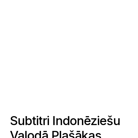
Subtitri Indonēziešu
Valodā Plašākas