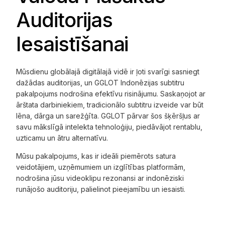
Auditorijas
Iesaistīšanai
Mūsdienu globālajā digitālajā vidē ir ļoti svarīgi sasniegt
dažādas auditorijas, un GGLOT Indonēzijas subtitru
pakalpojums nodrošina efektīvu risinājumu. Saskaņojot ar
ārštata darbiniekiem, tradicionālo subtitru izveide var būt
lēna, dārga un sarežģīta. GGLOT pārvar šos šķēršļus ar
savu mākslīgā intelekta tehnoloģiju, piedāvājot rentablu,
uzticamu un ātru alternatīvu.
Mūsu pakalpojums, kas ir ideāli piemērots satura
veidotājiem, uzņēmumiem un izglītības platformām,
nodrošina jūsu videoklipu rezonansi ar indonēziski
runājošo auditoriju, palielinot pieejamību un iesaisti.