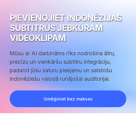
PIEVIENOJIET INDONĒZIJAS
SUBTITRUS JEBKURAM
VIDEOKLIPAM
Mūsu ar AI darbināms rīks nodrošina ātru,
precīzu un vienkāršu subtitru integrāciju,
padarot jūsu saturu pieejamu un saistošu
indonēziešu valodā runājošai auditorijai.
Izmēģiniet bez maksas