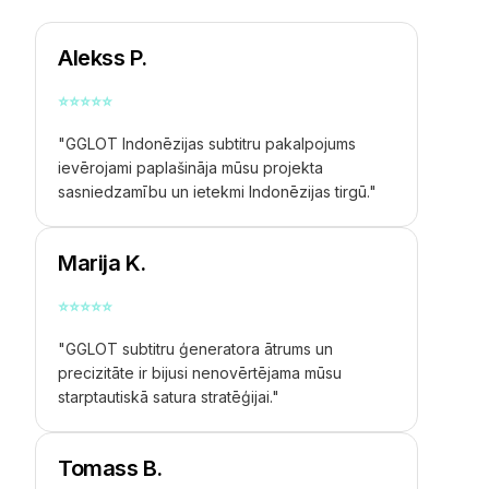
Alekss P.
⭐
⭐
⭐
⭐
⭐
"GGLOT Indonēzijas subtitru pakalpojums
ievērojami paplašināja mūsu projekta
sasniedzamību un ietekmi Indonēzijas tirgū."
Marija K.
⭐
⭐
⭐
⭐
⭐
"GGLOT subtitru ģeneratora ātrums un
precizitāte ir bijusi nenovērtējama mūsu
starptautiskā satura stratēģijai."
Tomass B.