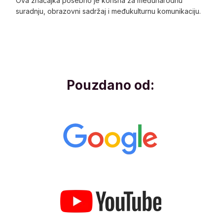
Ova značajka posebno je korisna za međunarodnu
suradnju, obrazovni sadržaj i međukulturnu komunikaciju.
Pouzdano od: