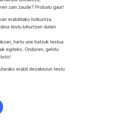
eren zain zaude? Probatu gaur!
oan erabilitako hizkuntza.
udioa testu bihurtzen duten
akoan, hartu une batzuk testua
ak egiteko. Ondoren, gehitu
listo!
utarako erabil dezakezun testu