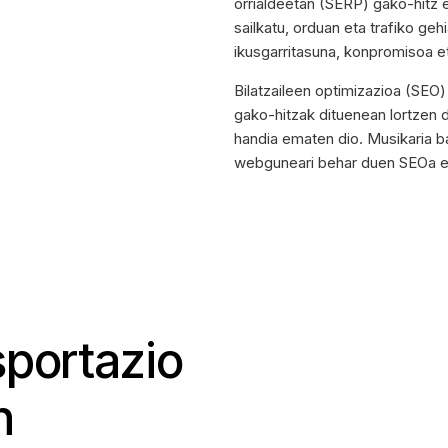
orrialdeetan (SERP) gako-hitz 
sailkatu, orduan eta trafiko g
ikusgarritasuna, konpromisoa et
Bilatzaileen optimizazioa (SE
gako-hitzak dituenean lortzen da
handia ematen dio. Musikaria ba
webguneari behar duen SEOa 
sportazio
n