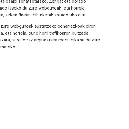
eta esaldi zehatzetarako. Zenbat eta gorago
ehiago jasoko du zure webguneak, eta horrek
a, azken finean, bihurketak areagotuko ditu.
O) zure webguneak sustatzeko beharrezkoak diren
, eta horrela, gune horri trafikoaren bultzada
zara, zure letrak argitaratzea modu bikaina da zure
emateko!