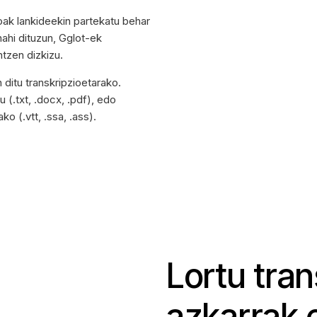
ioak lankideekin partekatu behar
ahi dituzun, Gglot-ek
tzen dizkizu.
 ditu transkripzioetarako.
u (.txt, .docx, .pdf), edo
o (.vtt, .ssa, .ass).
Lortu tran
azkarrak 