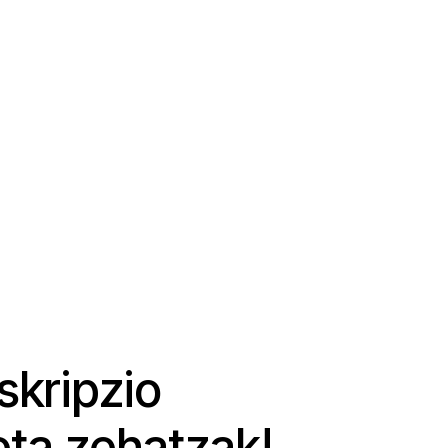
skripzio
eta zehatzak!