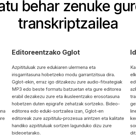
atu behar zenuke gu
transkriptzailea
Editoreentzako Gglot
I
Azpitituluak zure edukiaren ulermena eta
Ka
irisgarritasuna hobetzeko modu garrantzitsua dira.
el
Gglot-ekin, erraz igo ditzakezu zure audio-fitxategiak
ed
MP3 edo beste formatu batzuetan eta gure editorea
az
erabil dezakezu zure eta ikusleentzako erosotasuna
tr
hobetzen duten epigrafe zehatzak sortzeko. Bideo-
ge
una
editorea edo eduki-sortzailea izan, Gglot-en
li
ure
editoreak zure azpititulu-prozesua arintzen eta kalitate
ke
handiko azpitituluak sortzen lagunduko dizu zure
so
bideoetarako.
di