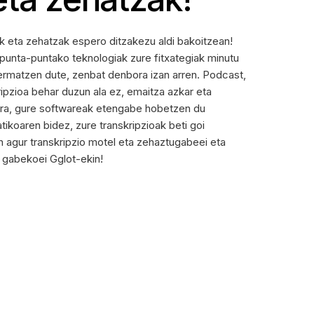
ak eta zehatzak espero ditzakezu aldi bakoitzean!
 punta-puntako teknologiak zure fitxategiak minutu
bermatzen dute, zenbat denbora izan arren. Podcast,
ripzioa behar duzun ala ez, emaitza azkar eta
nera, gure softwareak etengabe hobetzen du
ikoaren bidez, zure transkripzioak beti goi
n agur transkripzio motel eta zehaztugabeei eta
k gabekoei Gglot-ekin!