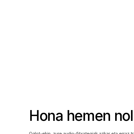
Hona hemen nol
Gglot-ekin, zure audio-fitxategiak azkar eta erraz t