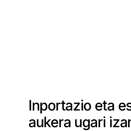
Inportazio eta e
aukera ugari iza