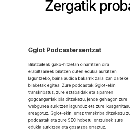
Zergatik prob
Gglot Podcastersentzat
Bilatzaileak gako-hitzetan oinarritzen dira
erabiltzaileek bilatzen duten edukia aurkitzen
laguntzeko, baina audioa bakarrik zaila izan daiteke
bilaketak egitea. Zure podcastak Gglot-ekin
transkribatuz, zure eztabaidak eta aipamen
gogoangarriak bila ditzakezu, jende gehiagori zure
webgunea aurkitzen lagunduz eta zure ikusgarritas
areagotuz. Gglot-ekin, erraz transkriba ditzakezu z
podcastak eta zure SEO hobetu, entzuleek zure
edukia aurkitzea eta gozatzea erraztuz.