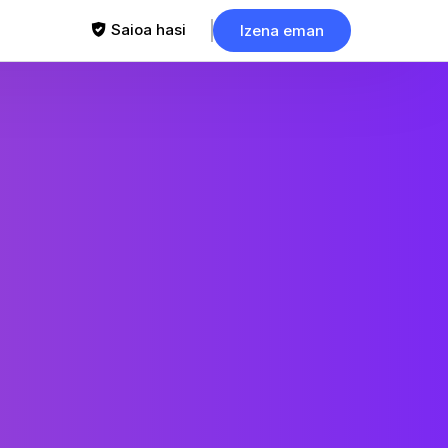
Saioa hasi
Izena eman