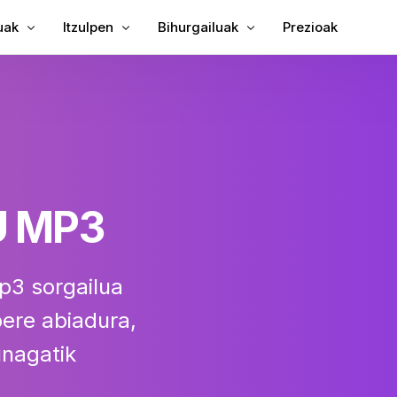
uak
Itzulpen
Bihurgailuak
Prezioak
zpitituluak bideoari
Itzuli bideoa
Testurako bideoa
zpitituluak MP4ra
Bideo-itzultzailea
MP3 testura
Azpitituluak
TXT-ra SRTra
zketak
SRT editorea
U MP3
uaren itzultzailea
SRTtik TXTra
zailea
VTT-ra SRTra
p3 sorgailua
VTT testura
ere abiadura,
unagatik