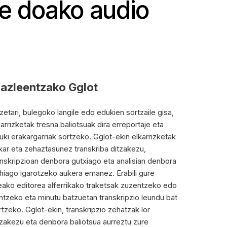
re doako audio
dazleentzako Gglot
zetari, bulegoko langile edo edukien sortzaile gisa,
karrizketak tresna baliotsuak dira erreportaje eta
uki erakargarriak sortzeko. Gglot-ekin elkarrizketak
kar eta zehaztasunez transkriba ditzakezu,
anskripzioan denbora gutxiago eta analisian denbora
hiago igarotzeko aukera emanez. Erabili gure
neako editorea alferrikako traketsak zuzentzeko edo
ntzeko eta minutu batzuetan transkripzio leundu bat
rtzeko. Gglot-ekin, transkripzio zehatzak lor
tzakezu eta denbora baliotsua aurreztu zure