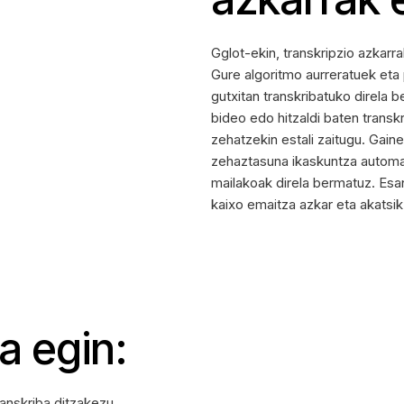
Gglot-ekin, transkripzio azkarr
Gure algoritmo aurreratuek eta
gutxitan transkribatuko direla 
bideo edo hitzaldi baten transk
zehatzekin estali zaitugu. Gai
zehaztasuna ikaskuntza automat
mailakoak direla bermatuz. Esa
kaixo emaitza azkar eta akatsi
a egin:
ranskriba ditzakezu,