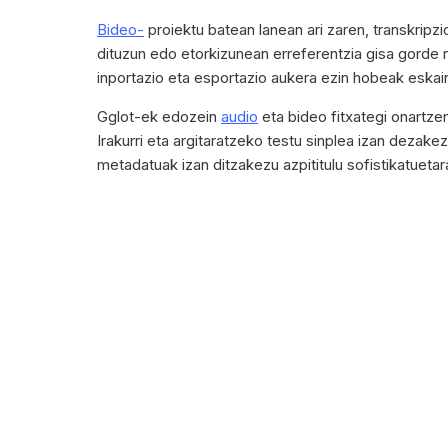
Bideo-
proiektu batean lanean ari zaren, transkripz
dituzun edo etorkizunean erreferentzia gisa gorde n
inportazio eta esportazio aukera ezin hobeak eskain
Gglot-ek edozein
audio
eta bideo fitxategi onartzen
Irakurri eta argitaratzeko testu sinplea izan dezakez
metadatuak izan ditzakezu azpititulu sofistikatuetarak