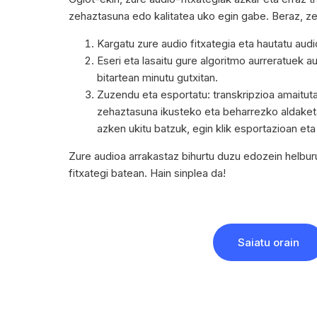
zehaztasuna edo kalitatea uko egin gabe. Beraz, z
Kargatu zure audio fitxategia eta hautatu audi
Eseri eta lasaitu gure algoritmo aurreratuek a
bitartean minutu gutxitan.
Zuzendu eta esportatu: transkripzioa amaitut
zehaztasuna ikusteko eta beharrezko aldaket
azken ukitu batzuk, egin klik esportazioan eta 
Zure audioa arrakastaz bihurtu duzu edozein helbur
fitxategi batean. Hain sinplea da!
Saiatu orain