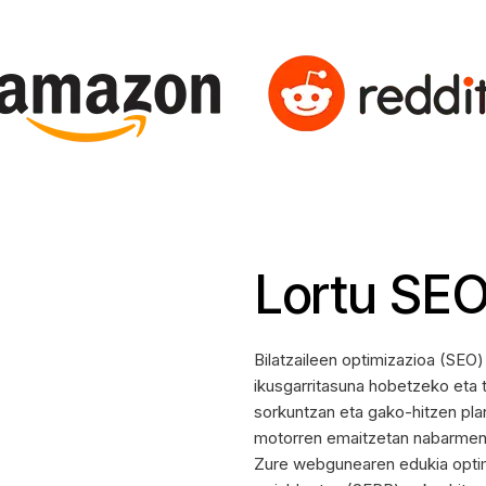
Lortu SEO
Bilatzaileen optimizazioa (SE
ikusgarritasuna hobetzeko eta 
sorkuntzan eta gako-hitzen pla
motorren emaitzetan nabarmen
Zure webgunearen edukia optim