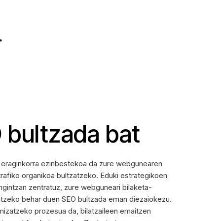
 bultzada bat
O) eraginkorra ezinbestekoa da zure webgunearen
trafiko organikoa bultzatzeko. Eduki estrategikoen
ngintzan zentratuz, zure webguneari bilaketa-
tzeko behar duen SEO bultzada eman diezaiokezu.
izatzeko prozesua da, bilatzaileen emaitzen