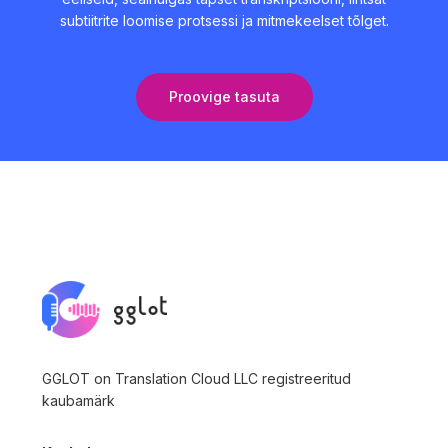
subtiitrite loomise protsessi ja mitmekeelset tõlget.
Proovige tasuta
GGLOT on Translation Cloud LLC registreeritud
kaubamärk