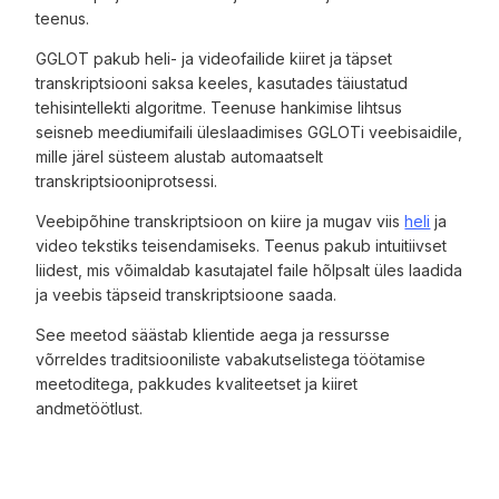
teenus.
GGLOT pakub heli- ja videofailide kiiret ja täpset
transkriptsiooni saksa keeles, kasutades täiustatud
tehisintellekti algoritme. Teenuse hankimise lihtsus
seisneb meediumifaili üleslaadimises GGLOTi veebisaidile,
mille järel süsteem alustab automaatselt
transkriptsiooniprotsessi.
Veebipõhine transkriptsioon on kiire ja mugav viis
heli
ja
video tekstiks teisendamiseks. Teenus pakub intuitiivset
liidest, mis võimaldab kasutajatel faile hõlpsalt üles laadida
ja veebis täpseid transkriptsioone saada.
See meetod säästab klientide aega ja ressursse
võrreldes traditsiooniliste vabakutselistega töötamise
meetoditega, pakkudes kvaliteetset ja kiiret
andmetöötlust.