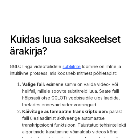
Kuidas luua saksakeelset
ärakirja?
GGLOT-iga videofailidele
subtiitrite
loomine on lihtne ja
intuitiivne protsess, mis koosneb mitmest põhietapist:
Valige fail:
esimene samm on valida video- või
helifail, millele soovite subtiitreid luua. Saate faili
hõlpsasti otse GGLOTi veebisaidile üles laadida,
toetades erinevaid videovorminguid.
Käivitage automaatne transkriptsioon:
pärast
faili üleslaadimist aktiveerige automaatse
transkriptsiooni funktsioon. Täiustatud tehisintellekti
algoritmide kasutamine võimaldab videos kõne