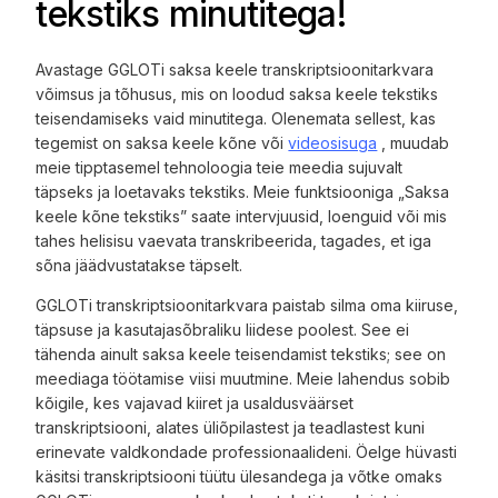
tekstiks minutitega!
Avastage GGLOTi saksa keele transkriptsioonitarkvara
võimsus ja tõhusus, mis on loodud saksa keele tekstiks
teisendamiseks vaid minutitega. Olenemata sellest, kas
tegemist on saksa keele kõne või
videosisuga
, muudab
meie tipptasemel tehnoloogia teie meedia sujuvalt
täpseks ja loetavaks tekstiks. Meie funktsiooniga „Saksa
keele kõne tekstiks” saate intervjuusid, loenguid või mis
tahes helisisu vaevata transkribeerida, tagades, et iga
sõna jäädvustatakse täpselt.
GGLOTi transkriptsioonitarkvara paistab silma oma kiiruse,
täpsuse ja kasutajasõbraliku liidese poolest. See ei
tähenda ainult saksa keele teisendamist tekstiks; see on
meediaga töötamise viisi muutmine. Meie lahendus sobib
kõigile, kes vajavad kiiret ja usaldusväärset
transkriptsiooni, alates üliõpilastest ja teadlastest kuni
erinevate valdkondade professionaalideni. Öelge hüvasti
käsitsi transkriptsiooni tüütu ülesandega ja võtke omaks