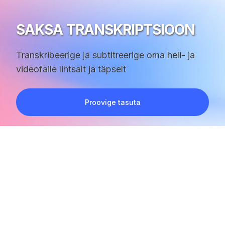
SAKSA TRANSKRIPTSIOON
Transkribeerige ja subtitreerige oma heli- ja
videofaile lihtsalt ja täpselt
Proovige tasuta