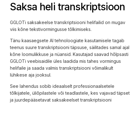
Saksa heli transkriptsioon
GGLOTi saksakeelse transkriptsiooni helifailid on mugav
viis kõne tekstivormingusse tõlkimiseks.
Tänu kaasaegsete AI tehnoloogiate kasutamisele tagab
teenus suure transkriptsiooni täpsuse, säilitades samal ajal
kõne loomulikkuse ja nüansid. Kasutajad saavad hõlpsasti
GGLOTi veebisaidile üles laadida mis tahes vormingus
helifaile ja saada valmis transkriptsiooni võimalikult
lühikese aja jooksul.
See lahendus sobib ideaalselt professionaalsetele
tõlkijatele, üliõpilastele või teadlastele, kes vajavad täpset
ja juurdepääsetavat saksakeelset transkriptsiooni