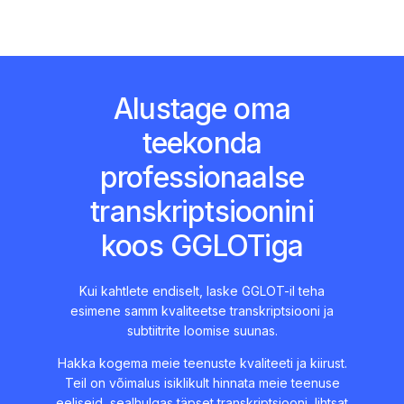
Alustage oma
teekonda
professionaalse
transkriptsioonini
koos GGLOTiga
Kui kahtlete endiselt, laske GGLOT-il teha
esimene samm kvaliteetse transkriptsiooni ja
subtiitrite loomise suunas.
Hakka kogema meie teenuste kvaliteeti ja kiirust.
Teil on võimalus isiklikult hinnata meie teenuse
eeliseid, sealhulgas täpset transkriptsiooni, lihtsat