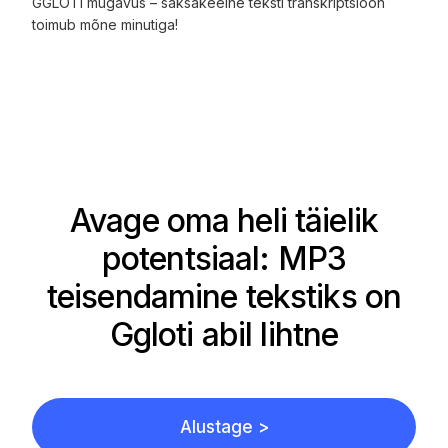
GGLOTi mugavus – saksakeelne teksti transkriptsioon
toimub mõne minutiga!
Avage oma heli täielik
potentsiaal: MP3
teisendamine tekstiks on
Ggloti abil lihtne
Alustage >