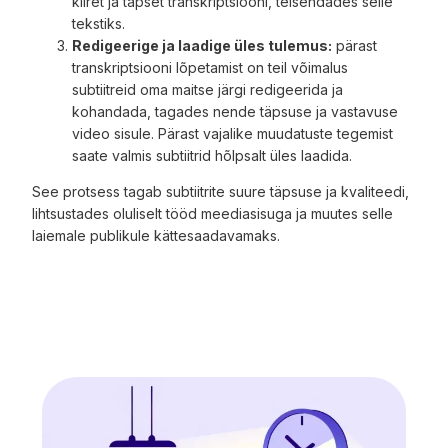
kiiret ja täpset transkriptsiooni, teisendades selle
tekstiks.
Redigeerige ja laadige üles tulemus:
pärast
transkriptsiooni lõpetamist on teil võimalus
subtiitreid oma maitse järgi redigeerida ja
kohandada, tagades nende täpsuse ja vastavuse
video sisule. Pärast vajalike muudatuste tegemist
saate valmis subtiitrid hõlpsalt üles laadida.
See protsess tagab subtiitrite suure täpsuse ja kvaliteedi,
lihtsustades oluliselt tööd meediasisuga ja muutes selle
laiemale publikule kättesaadavamaks.