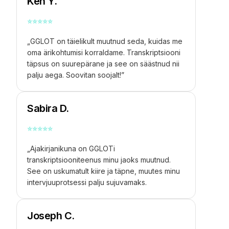
Ken Y.
⭐
⭐
⭐
⭐
⭐
„GGLOT on täielikult muutnud seda, kuidas me
oma ärikohtumisi korraldame. Transkriptsiooni
täpsus on suurepärane ja see on säästnud nii
palju aega. Soovitan soojalt!”
Sabira D.
⭐
⭐
⭐
⭐
⭐
„Ajakirjanikuna on GGLOTi
transkriptsiooniteenus minu jaoks muutnud.
See on uskumatult kiire ja täpne, muutes minu
intervjuuprotsessi palju sujuvamaks.
Joseph C.