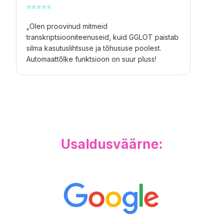
⭐
⭐
⭐
⭐
⭐
„Olen proovinud mitmeid
transkriptsiooniteenuseid, kuid GGLOT paistab
silma kasutuslihtsuse ja tõhususe poolest.
Automaattõlke funktsioon on suur pluss!
Usaldusväärne: