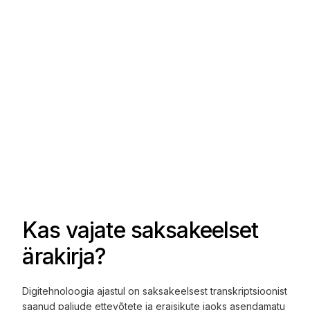
Kas vajate saksakeelset
ärakirja?
Digitehnoloogia ajastul on saksakeelsest transkriptsioonist
saanud paljude ettevõtete ja eraisikute jaoks asendamatu