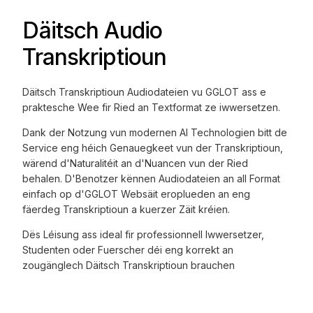
Däitsch Audio
Transkriptioun
Däitsch Transkriptioun Audiodateien vu GGLOT ass e
praktesche Wee fir Ried an Textformat ze iwwersetzen.
Dank der Notzung vun modernen AI Technologien bitt de
Service eng héich Genauegkeet vun der Transkriptioun,
wärend d'Naturalitéit an d'Nuancen vun der Ried
behalen. D'Benotzer kënnen Audiodateien an all Format
einfach op d'GGLOT Websäit eroplueden an eng
fäerdeg Transkriptioun a kuerzer Zäit kréien.
Dës Léisung ass ideal fir professionnell Iwwersetzer,
Studenten oder Fuerscher déi eng korrekt an
zougänglech Däitsch Transkriptioun brauchen