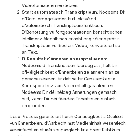
Videoformate ënnerstëtzen.
Start automatesch Transkriptioun:
Nodeems Dir
d'Datei eropgelueden hutt, aktivéiert
d'automatesch Transkriptiounsfunktioun.
D'Benotzung vu fortgeschrattenen kënschtlechen
Intelligenz Algorithmen erlaabt eng séier a präzis
Transkriptioun vu Ried am Video, konvertéiert se
an Text.
D'Resultat z'änneren an eropzelueden:
Nodeems d'Transkriptioun fäerdeg ass, hutt Dir
d'Méiglechkeet d'Ënnertitelen ze änneren an ze
personaliséieren, fir datt se hir Genauegkeet a
Korrespondenz zum Videoinhalt garantéieren.
Nodeems Dir déi néideg Ännerungen gemaach
hutt, kënnt Dir déi fäerdeg Ënnertitelen einfach
eroplueden.
Dëse Prozess garantéiert héich Genauegkeet a Qualitéit
vun Ënnertitelen, d'Aarbecht mat Medieninhalt wesentlech
vereinfacht an et méi zougänglech fir e breet Publikum