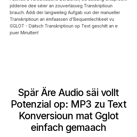
jidderee dee séier an zouverlässeg Transkriptioun
brauch. Äddi der langweileg Aufgab vun der manueller
Transkriptioun an ëmfaassen d'Bequemlechkeet vu
GGLOT - Däitsch Transkriptioun op Text geschitt an e
puer Minutten!
Spär Äre Audio säi vollt
Potenzial op: MP3 zu Text
Konversioun mat Gglot
einfach gemaach