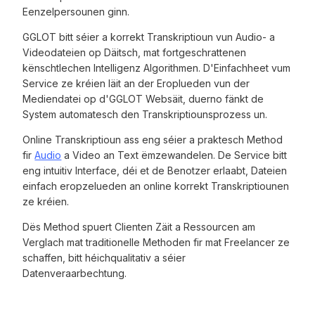
Eenzelpersounen ginn.
GGLOT bitt séier a korrekt Transkriptioun vun Audio- a
Videodateien op Däitsch, mat fortgeschrattenen
kënschtlechen Intelligenz Algorithmen. D'Einfachheet vum
Service ze kréien läit an der Eroplueden vun der
Mediendatei op d'GGLOT Websäit, duerno fänkt de
System automatesch den Transkriptiounsprozess un.
Online Transkriptioun ass eng séier a praktesch Method
fir
Audio
a Video an Text ëmzewandelen. De Service bitt
eng intuitiv Interface, déi et de Benotzer erlaabt, Dateien
einfach eropzelueden an online korrekt Transkriptiounen
ze kréien.
Dës Method spuert Clienten Zäit a Ressourcen am
Verglach mat traditionelle Methoden fir mat Freelancer ze
schaffen, bitt héichqualitativ a séier
Datenveraarbechtung.