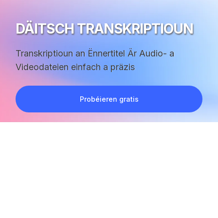
DÄITSCH TRANSKRIPTIOUN
Transkriptioun an Ënnertitel Är Audio- a
Videodateien einfach a präzis
Probéieren gratis