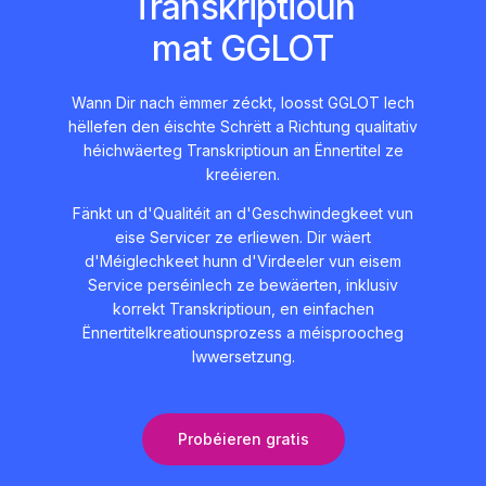
Transkriptioun
mat GGLOT
Wann Dir nach ëmmer zéckt, loosst GGLOT Iech
hëllefen den éischte Schrëtt a Richtung qualitativ
héichwäerteg Transkriptioun an Ënnertitel ze
kreéieren.
Fänkt un d'Qualitéit an d'Geschwindegkeet vun
eise Servicer ze erliewen. Dir wäert
d'Méiglechkeet hunn d'Virdeeler vun eisem
Service perséinlech ze bewäerten, inklusiv
korrekt Transkriptioun, en einfachen
Ënnertitelkreatiounsprozess a méisproocheg
Iwwersetzung.
Probéieren gratis