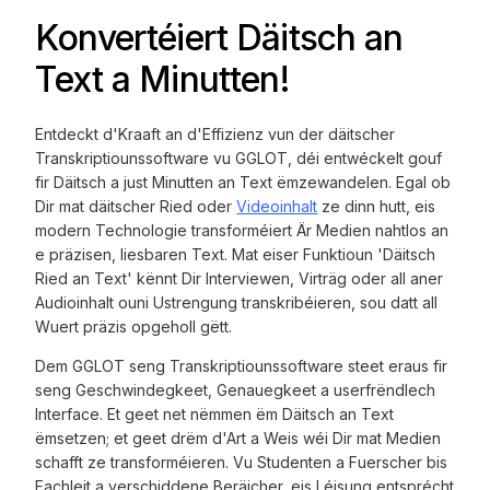
Konvertéiert Däitsch an
Text a Minutten!
Entdeckt d'Kraaft an d'Effizienz vun der däitscher
Transkriptiounssoftware vu GGLOT, déi entwéckelt gouf
fir Däitsch a just Minutten an Text ëmzewandelen. Egal ob
Dir mat däitscher Ried oder
Videoinhalt
ze dinn hutt, eis
modern Technologie transforméiert Är Medien nahtlos an
e präzisen, liesbaren Text. Mat eiser Funktioun 'Däitsch
Ried an Text' kënnt Dir Interviewen, Virträg oder all aner
Audioinhalt ouni Ustrengung transkribéieren, sou datt all
Wuert präzis opgeholl gëtt.
Dem GGLOT seng Transkriptiounssoftware steet eraus fir
seng Geschwindegkeet, Genauegkeet a userfrëndlech
Interface. Et geet net nëmmen ëm Däitsch an Text
ëmsetzen; et geet drëm d'Art a Weis wéi Dir mat Medien
schafft ze transforméieren. Vu Studenten a Fuerscher bis
Fachleit a verschiddene Beräicher, eis Léisung entsprécht