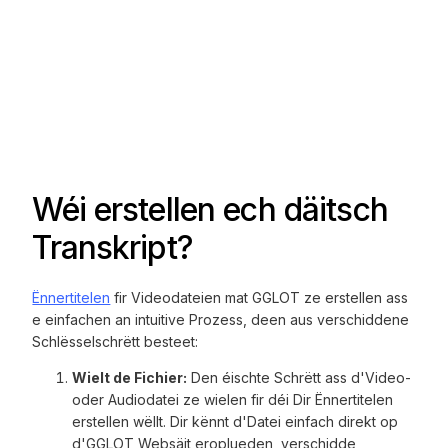
Wéi erstellen ech däitsch
Transkript?
Ënnertitelen
fir Videodateien mat GGLOT ze erstellen ass
e einfachen an intuitive Prozess, deen aus verschiddene
Schlësselschrëtt besteet:
Wielt de Fichier:
Den éischte Schrëtt ass d'Video-
oder Audiodatei ze wielen fir déi Dir Ënnertitelen
erstellen wëllt. Dir kënnt d'Datei einfach direkt op
d'GGLOT Websäit eroplueden, verschidde