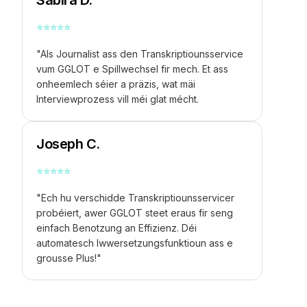
⭐
⭐
⭐
⭐
⭐
"Als Journalist ass den Transkriptiounsservice
vum GGLOT e Spillwechsel fir mech. Et ass
onheemlech séier a präzis, wat mäi
Interviewprozess vill méi glat mécht.
Joseph C.
⭐
⭐
⭐
⭐
⭐
"Ech hu verschidde Transkriptiounsservicer
probéiert, awer GGLOT steet eraus fir seng
einfach Benotzung an Effizienz. Déi
automatesch Iwwersetzungsfunktioun ass e
grousse Plus!"