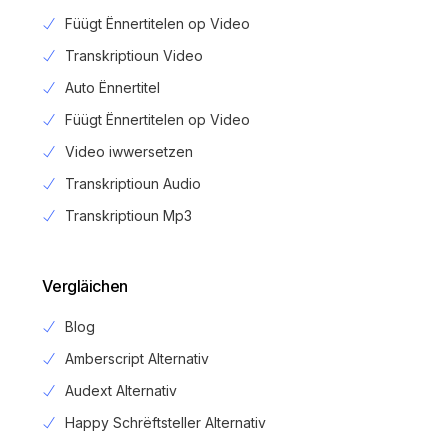
Füügt Ënnertitelen op Video
Transkriptioun Video
Auto Ënnertitel
Füügt Ënnertitelen op Video
Video iwwersetzen
Transkriptioun Audio
Transkriptioun Mp3
Vergläichen
Blog
Amberscript Alternativ
Audext Alternativ
Happy Schrëftsteller Alternativ