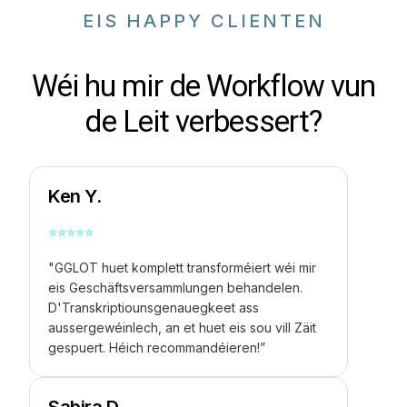
EIS HAPPY CLIENTEN
Wéi hu mir de Workflow vun
de Leit verbessert?
Ken Y.
⭐
⭐
⭐
⭐
⭐
"GGLOT huet komplett transforméiert wéi mir
eis Geschäftsversammlungen behandelen.
D'Transkriptiounsgenauegkeet ass
aussergewéinlech, an et huet eis sou vill Zäit
gespuert. Héich recommandéieren!”
Sabira D.