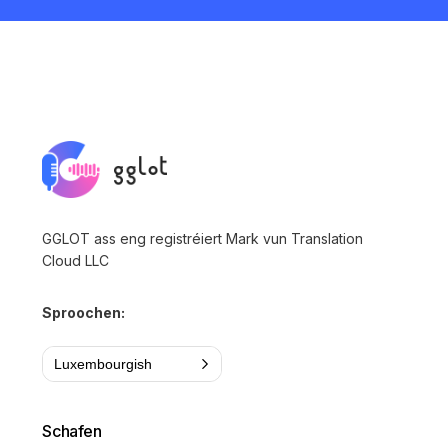
GGLOT ass eng registréiert Mark vun Translation
Cloud LLC
Sproochen:
Luxembourgish
Schafen