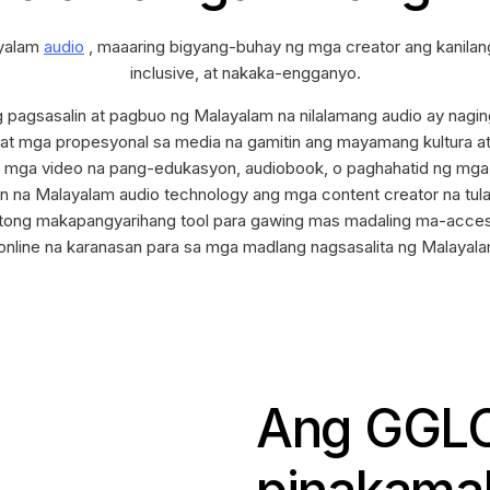
ayalam
audio
, maaaring bigyang-buhay ng mga creator ang kanila
inclusive, at nakaka-engganyo.
ng pagsasalin at pagbuo ng Malayalam na nilalamang audio ay nag
 at mga propesyonal sa media na gamitin ang mayamang kultura a
a mga video na pang-edukasyon, audiobook, o paghahatid ng mga 
en na Malayalam audio technology ang mga content creator na tul
tong makapangyarihang tool para gawing mas madaling ma-access
nline na karanasan para sa mga madlang nagsasalita ng Malayal
Ang GGLO