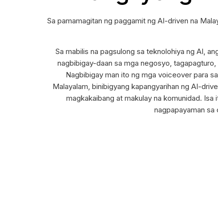
Sa pamamagitan ng paggamit ng AI-driven na Mal
Sa mabilis na pagsulong sa teknolohiya ng AI, a
nagbibigay-daan sa mga negosyo, tagapagturo,
Nagbibigay man ito ng mga voiceover para s
Malayalam, binibigyang kapangyarihan ng AI-driv
magkakaibang at makulay na komunidad. Isa i
nagpapayaman sa o