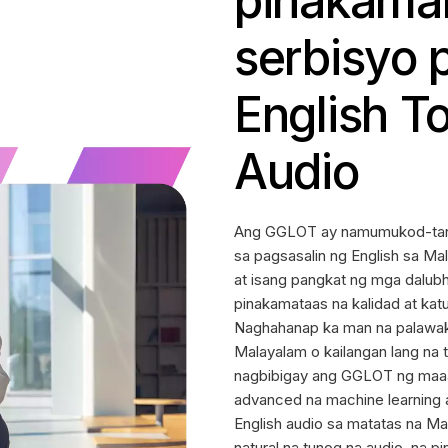
pinakama
serbisyo 
English T
Audio
Ang GGLOT ay namumukod-tangi
sa pagsasalin ng English sa Ma
at isang pangkat ng mga dalub
pinakamataas na kalidad at ka
Naghahanap ka man na palawaki
Malayalam o kailangan lang na 
nagbibigay ang GGLOT ng maaa
advanced na machine learning a
English audio sa matatas na Ma
natural na tunog na audio, na pi