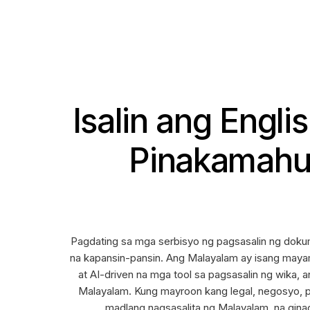
Isalin ang Engl
Pinakamahus
Pagdating sa mga serbisyo ng pagsasalin ng dokum
na kapansin-pansin. Ang Malayalam ay isang mayam
at AI-driven na mga tool sa pagsasalin ng wika,
Malayalam. Kung mayroon kang legal, negosyo, p
madlang nagsasalita ng Malayalam, na gin