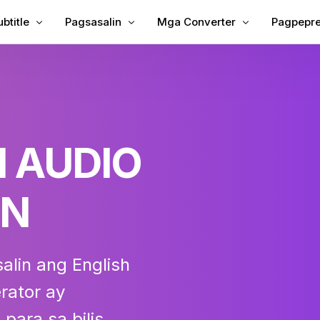
btitle
Pagsasalin
Mga Converter
Pagpepr
dag ng Mga Subtitle sa Video
Isalin ang Video
Video sa Teksto
gdag ng mga Subtitle sa MP4
Tagasalin ng Video
MP3 sa Teksto
inese Subtitle
TXT hanggang SRT
 AUDIO
ong
bing
SRT Editor
le Tagasalin
SRT hanggang TXT
ON
kha ng VTT
VTT hanggang SRT
VTT sa Text
salin ang English
rator ay
ara sa bilis,