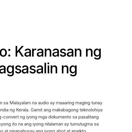
io: Karanasan ng
agsasalin ng
in sa Malayalam na audio ay maaaring maging tunay
India ng Kerala. Gamit ang makabagong teknolohiya
pag-convert ng iyong mga dokumento sa pasalitang
yong ito na ang iyong nilalaman ay tumutugma sa
 at pinapahusay ang iyong abot at epekto.