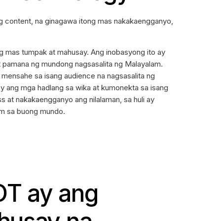
ng content, na ginagawa itong mas nakakaengganyo,
ing mas tumpak at mahusay. Ang inobasyong ito ay
t pamana ng mundong nagsasalita ng Malayalam.
mensahe sa isang audience na nagsasalita ng
ay ang mga hadlang sa wika at kumonekta sa isang
 at nakakaengganyo ang nilalaman, sa huli ay
am sa buong mundo.
T ay ang