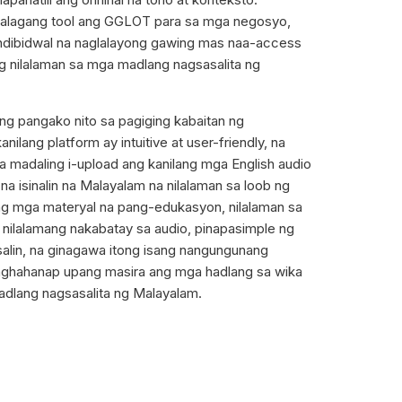
halagang tool ang GGLOT para sa mga negosyo,
 indibidwal na naglalayong gawing mas naa-access
g nilalaman sa mga madlang nagsasalita ng
g pangako nito sa pagiging kabaitan ng
ilang platform ay intuitive at user-friendly, na
 madaling i-upload ang kanilang mga English audio
a isinalin na Malayalam na nilalaman sa loob ng
ng mga materyal na pang-edukasyon, nilalaman sa
nilalamang nakabatay sa audio, pinapasimple ng
lin, na ginagawa itong isang nangungunang
naghahanap upang masira ang mga hadlang sa wika
dlang nagsasalita ng Malayalam.