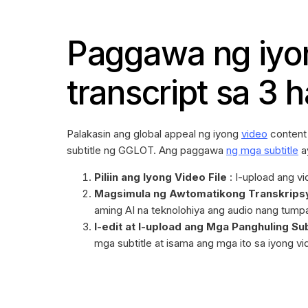
Paggawa ng iyo
transcript sa 3 
Palakasin ang global appeal ng iyong
video
content
subtitle ng GGLOT. Ang paggawa
ng mga subtitle
a
Piliin ang Iyong Video File
: I-upload ang vi
Magsimula ng Awtomatikong Transkrips
aming AI na teknolohiya ang audio nang tump
I-edit at I-upload ang Mga Panghuling Sub
mga subtitle at isama ang mga ito sa iyong vi