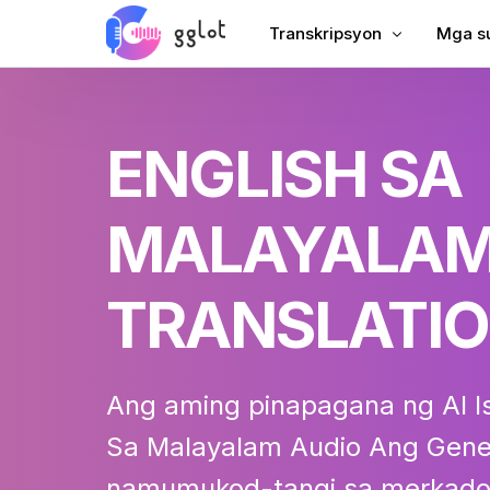
Transkripsyon
Mga su
I-transcribe ang Audio
Magdag
ENGLISH SA
I-transcribe ang Video
Magda
I-transcribe ang YouTube
Mga Ch
MALAYALAM
Paglalarawan ng Pagpupul
AI Dub
Audio sa Teksto
Subtit
TRANSLATI
Voiceover ng Kumpanya
Tagali
Audiobook Voiceover
Ang aming pinapagana ng AI
I
Sa Malayalam Audio
Ang Gene
namumukod-tangi sa merkado p