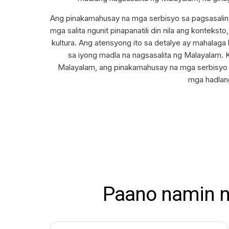
Ang pinakamahusay na mga serbisyo sa pagsasalin n
mga salita ngunit pinapanatili din nila ang konteksto
kultura. Ang atensyong ito sa detalye ay mahalag
sa iyong madla na nagsasalita ng Malayalam.
Malayalam, ang pinakamahusay na mga serbisyo 
mga hadlan
Paano namin n