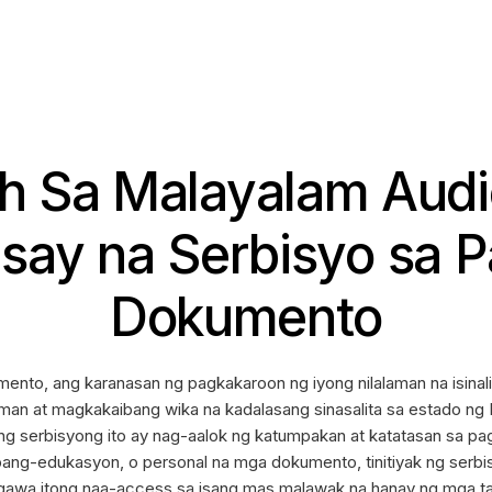
ish Sa Malayalam Aud
ay na Serbisyo sa P
Dokumento
ento, ang karanasan ng pagkakaroon ng iyong nilalaman na isinal
an at magkakaibang wika na kadalasang sinasalita sa estado ng 
 ang serbisyong ito ay nag-aalok ng katumpakan at katatasan sa 
ang-edukasyon, o personal na mga dokumento, tinitiyak ng serbis
agawa itong naa-access sa isang mas malawak na hanay ng mga tao