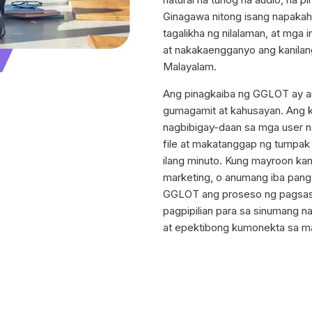
Ginagawa nitong isang napaka
tagalikha ng nilalaman, at mga
at nakakaengganyo ang kanilan
Malayalam.
Ang pinagkaiba ng GGLOT ay an
gumagamit at kahusayan. Ang kan
nagbibigay-daan sa mga user na
file at makatanggap ng tumpak n
ilang minuto. Kung mayroon ka
marketing, o anumang iba pang 
GGLOT ang proseso ng pagsasa
pagpipilian para sa sinumang 
at epektibong kumonekta sa ma