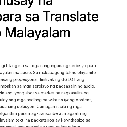
husay na
para sa Translate
o Malayalam
 bilang isa sa mga nangungunang serbisyo para
layalam na audio. Sa makabagong teknolohiya nito
hasang propesyonal, tinitiyak ng GGLOT ang
tumpakan sa mga serbisyo ng pagsasalin ng audio.
n ang iyong abot sa market na nagsasalita ng
tulay ang mga hadlang sa wika sa iyong content,
sahang solusyon. Gumagamit sila ng mga
lgorithm para mag-transcribe at magsalin ng
layalam text, na pagkatapos ay i-synthesize sa
napanatili ang orihinal na tono at konteksto.