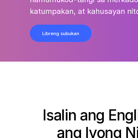
katumpakan, at kahusayan nit
Libreng subukan
Isalin ang En
ang Iyong N