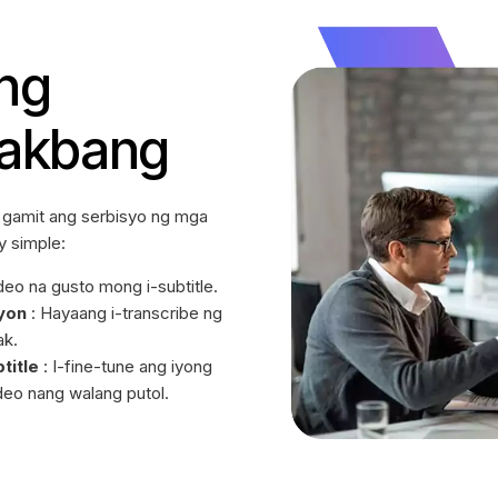
ng
hakbang
 gamit ang serbisyo ng mga
y simple:
deo na gusto mong i-subtitle.
yon
: Hayaang i-transcribe ng
ak.
title
: I-fine-tune ang iyong
deo nang walang putol.