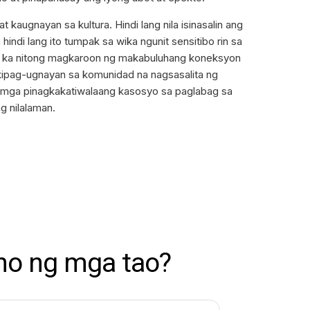
ugnayan sa kultura. Hindi lang nila isinasalin ang
 hindi lang ito tumpak sa wika ngunit sensitibo rin sa
gan ka nitong magkaroon ng makabuluhang koneksyon
kipag-ugnayan sa komunidad na nagsasalita ng
 mga pinagkakatiwalaang kasosyo sa paglabag sa
 nilalaman.
ho ng mga tao?