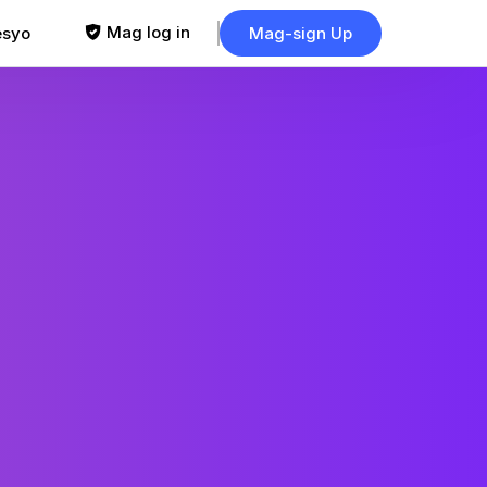
Mag log in
esyo
Mag-sign Up