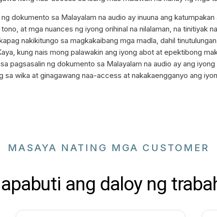
g dokumento sa Malayalam na audio ay inuuna ang katumpakan at ka
, tono, at mga nuances ng iyong orihinal na nilalaman, na tinitiyak na
a kapag nakikitungo sa magkakaibang mga madla, dahil tinutulun
 Kaya, kung nais mong palawakin ang iyong abot at epektibong ma
sa pagsasalin ng dokumento sa Malayalam na audio ay ang iyong
g sa wika at ginagawang naa-access at nakakaengganyo ang iyong
MASAYA NATING MGA CUSTOMER
apabuti ang daloy ng traba