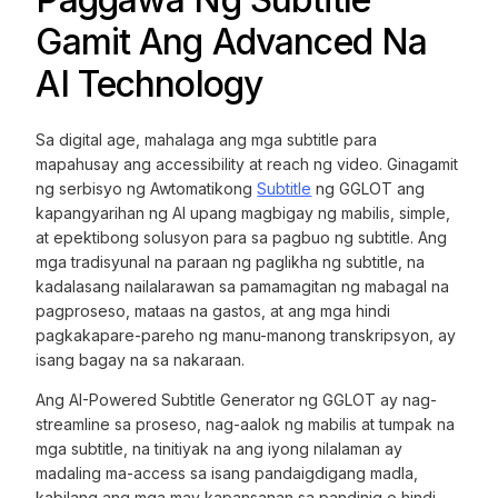
Gamit Ang Advanced Na
AI Technology
Sa digital age, mahalaga ang mga subtitle para
mapahusay ang accessibility at reach ng video. Ginagamit
ng serbisyo ng Awtomatikong
Subtitle
ng GGLOT ang
kapangyarihan ng AI upang magbigay ng mabilis, simple,
at epektibong solusyon para sa pagbuo ng subtitle. Ang
mga tradisyunal na paraan ng paglikha ng subtitle, na
kadalasang nailalarawan sa pamamagitan ng mabagal na
pagproseso, mataas na gastos, at ang mga hindi
pagkakapare-pareho ng manu-manong transkripsyon, ay
isang bagay na sa nakaraan.
Ang AI-Powered Subtitle Generator ng GGLOT ay nag-
streamline sa proseso, nag-aalok ng mabilis at tumpak na
mga subtitle, na tinitiyak na ang iyong nilalaman ay
madaling ma-access sa isang pandaigdigang madla,
kabilang ang mga may kapansanan sa pandinig o hindi