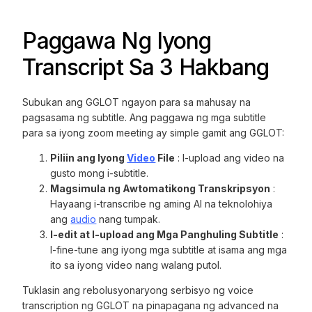
Paggawa Ng Iyong
Transcript Sa 3 Hakbang
Subukan ang GGLOT ngayon para sa mahusay na
pagsasama ng subtitle. Ang paggawa ng mga subtitle
para sa iyong zoom meeting ay simple gamit ang GGLOT:
Piliin ang Iyong
Video
File
: I-upload ang video na
gusto mong i-subtitle.
Magsimula ng Awtomatikong Transkripsyon
:
Hayaang i-transcribe ng aming AI na teknolohiya
ang
audio
nang tumpak.
I-edit at I-upload ang Mga Panghuling Subtitle
:
I-fine-tune ang iyong mga subtitle at isama ang mga
ito sa iyong video nang walang putol.
Tuklasin ang rebolusyonaryong serbisyo ng voice
transcription ng GGLOT na pinapagana ng advanced na