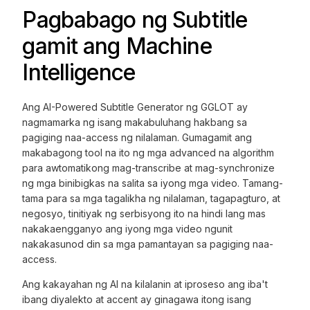
Pagbabago ng Subtitle
gamit ang Machine
Intelligence
Ang AI-Powered Subtitle Generator ng GGLOT ay
nagmamarka ng isang makabuluhang hakbang sa
pagiging naa-access ng nilalaman. Gumagamit ang
makabagong tool na ito ng mga advanced na algorithm
para awtomatikong mag-transcribe at mag-synchronize
ng mga binibigkas na salita sa iyong mga video. Tamang-
tama para sa mga tagalikha ng nilalaman, tagapagturo, at
negosyo, tinitiyak ng serbisyong ito na hindi lang mas
nakakaengganyo ang iyong mga video ngunit
nakakasunod din sa mga pamantayan sa pagiging naa-
access.
Ang kakayahan ng AI na kilalanin at iproseso ang iba't
ibang diyalekto at accent ay ginagawa itong isang