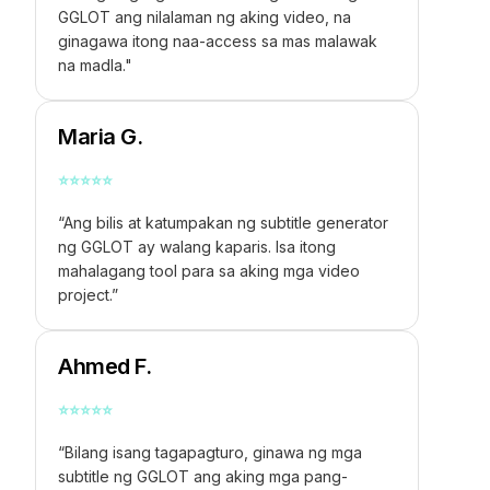
GGLOT ang nilalaman ng aking video, na
ginagawa itong naa-access sa mas malawak
na madla."
Maria G.
⭐
⭐
⭐
⭐
⭐
“Ang bilis at katumpakan ng subtitle generator
ng GGLOT ay walang kaparis. Isa itong
mahalagang tool para sa aking mga video
project.”
Ahmed F.
⭐
⭐
⭐
⭐
⭐
“Bilang isang tagapagturo, ginawa ng mga
subtitle ng GGLOT ang aking mga pang-