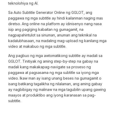
teknolohiya ng AI.
Sa Auto Subtitle Generator Online ng GGLOT, ang
paggawa ng mga subtitle ay hindi kailanman naging mas
diretso. Ang online na platform ay idinisenyo nang nasa
isip ang pagiging kabaitan ng gumagamit, na
nagpapahintulot sa sinuman, anuman ang teknikal na
kadalubhasaan, na madaling mag-upload ng kanilang mga
video at makabuo ng mga subtitle.
Ang pagbuo ng mga awtomatikong subtitle ay madali sa
GGLOT. Tinitiyak ng aming step-by-step na gabay na
madali kang makakapag-navigate sa proseso ng
paggawa at pagsasama ng mga subtitle sa iyong mga
video. Ikaw man ay isang unang beses na gumagamit o
isang batikang tagalikha ng nilalaman, ang aming gabay
ay nagbibigay ng malinaw na mga tagubilin upang gawing
maayos at produktibo ang iyong karanasan sa pag-
subtitle.