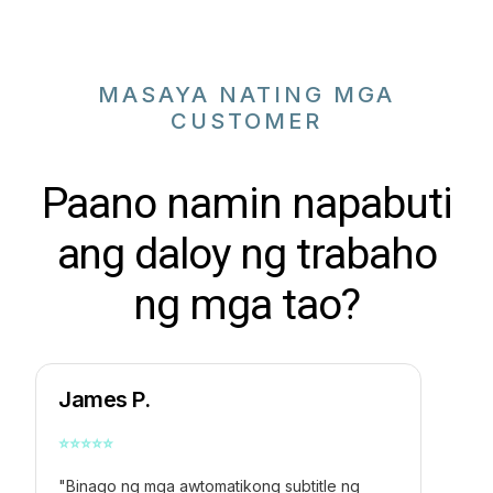
MASAYA NATING MGA
CUSTOMER
Paano namin napabuti
ang daloy ng trabaho
ng mga tao?
James P.
⭐
⭐
⭐
⭐
⭐
"Binago ng mga awtomatikong subtitle ng