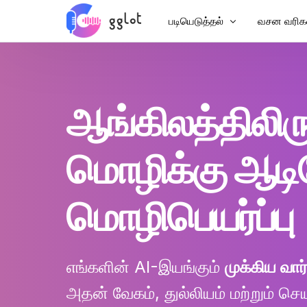
படியெடுத்தல்
வசன வரிக
ஆடியோவை எழுது
வீடியோவில்
வீடியோவை எழுது
MP4 இல் வ
ஆங்கிலத்திலிரு
YouTubeஐ படியுங்கள்
சீன வசனங்
டிரான்ஸ்கிரிப்ஷன் கூட்டம்
AI டப்பிங்
மொழிக்கு ஆட
உரைக்கு ஆடியோ
வசன மொழிப
கார்ப்பரேட் குரல்வழி
VTT கிரியே
மொழிபெயர்ப்பு
ஆடியோபுக் குரல்வழி
எங்களின் AI-இயங்கும்
முக்கிய வா
அதன் வேகம், துல்லியம் மற்றும் செ