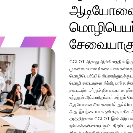
ஆடியோவ
மொழிபெயர்
சேவையாகு
GGLOT ஆனது ஆங்கிலத்தில் இரு
முதன்மையான சேவையாக உள்ளது. அ
மொழிபெயர்ப்பில் நிபுணத்துவத்து
மொழி தடைகளை நீக்கி, பரந்த சீ
தடையற்ற மற்றும் திறமையான தீர
உந்துதல் அல்காரிதம்கள் மற்றும்
ஆடியோவை சீன உரையில் துல்லியமா
அது இயற்கையாக ஒலிக்கும் சீன ஆ
தரத்திற்கான GGLOT இன் அர்ப்பணி
நம்பகத்தன்மையுடனும், திறம்படவு
இது அவர்களின் உலகளாவிய அணுகலை