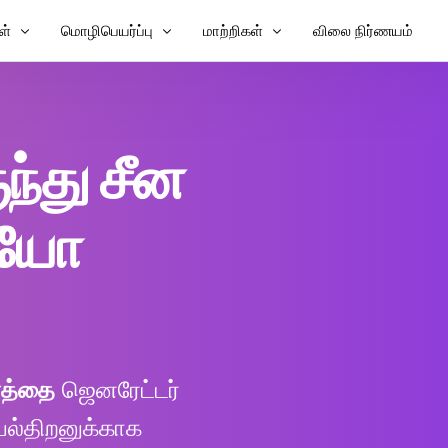
ள்
மொழிபெயர்ப்பு
மாற்றிகள்
விலை நிர்ணயம்
 வசனங்களைச் சேர்க்கவும்
வீடியோவை மொழிபெயர்க்கவும்
உரைக்கு வீடியோ
சனங்களைச் சேர்க்கவும்
வீடியோ மொழிபெயர்ப்பாளர்
உரைக்கு MP3
ந்து சீன
கள்
TXT இலிருந்து SRT
SRT ஆசிரியர்
ியோ
ெயர்ப்பாளர்
SRT முதல் TXT வரை
ட்டர்
VTT முதல் SRT வரை
உரைக்கு VTT
ர்த்தை
ஜெனரேட்டர்
யல்திறனுக்காக