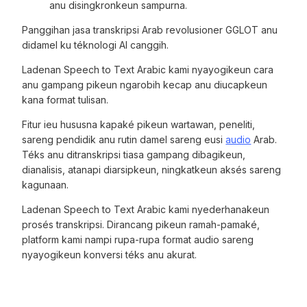
anu disingkronkeun sampurna.
Panggihan jasa transkripsi Arab revolusioner GGLOT anu
didamel ku téknologi AI canggih.
Ladenan Speech to Text Arabic kami nyayogikeun cara
anu gampang pikeun ngarobih kecap anu diucapkeun
kana format tulisan.
Fitur ieu hususna kapaké pikeun wartawan, peneliti,
sareng pendidik anu rutin damel sareng eusi
audio
Arab.
Téks anu ditranskripsi tiasa gampang dibagikeun,
dianalisis, atanapi diarsipkeun, ningkatkeun aksés sareng
kagunaan.
Ladenan Speech to Text Arabic kami nyederhanakeun
prosés transkripsi. Dirancang pikeun ramah-pamaké,
platform kami nampi rupa-rupa format audio sareng
nyayogikeun konversi téks anu akurat.