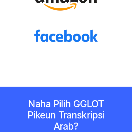
Naha Pilih GGLOT
Pikeun Transkripsi
Arab?