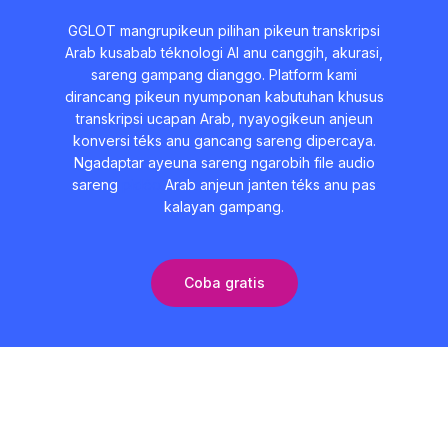
GGLOT mangrupikeun pilihan pikeun transkripsi
Arab kusabab téknologi AI anu canggih, akurasi,
sareng gampang dianggo. Platform kami
dirancang pikeun nyumponan kabutuhan khusus
transkripsi ucapan Arab, nyayogikeun anjeun
konversi téks anu gancang sareng dipercaya.
Ngadaptar ayeuna sareng ngarobih file audio
sareng
pidéo
Arab anjeun janten téks anu pas
kalayan gampang.
Coba gratis