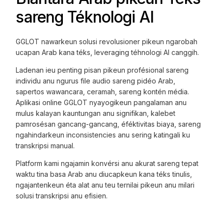
sareng Téknologi AI
GGLOT nawarkeun solusi revolusioner pikeun ngarobah
ucapan Arab kana téks, leveraging téhnologi AI canggih.
Ladenan ieu penting pisan pikeun profésional sareng
individu anu ngurus file audio sareng pidéo Arab,
sapertos wawancara, ceramah, sareng kontén média.
Aplikasi online GGLOT nyayogikeun pangalaman anu
mulus kalayan kauntungan anu signifikan, kalebet
pamrosésan gancang-gancang, éféktivitas biaya, sareng
ngahindarkeun inconsistencies anu sering katingali ku
transkripsi manual.
Platform kami ngajamin konvérsi anu akurat sareng tepat
waktu tina basa Arab anu diucapkeun kana téks tinulis,
ngajantenkeun éta alat anu teu ternilai pikeun anu milari
solusi transkripsi anu efisien.