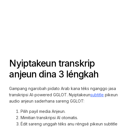
Nyiptakeun transkrip
anjeun dina 3 léngkah
Gampang ngarobah pidato Arab kana téks nganggo jasa
transkripsi AI-powered GGLOT. Nyiptakeun
subtitle
pikeun
audio anjeun saderhana sareng GGLOT:
Pilih payil media Anjeun.
Mimitian transkripsi AI otomatis.
Édit sareng unggah téks anu réngsé pikeun subtitle