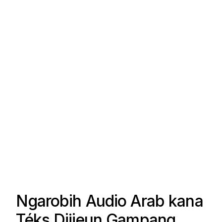
Ngarobih Audio Arab kana
Téks Dijieun Gampang