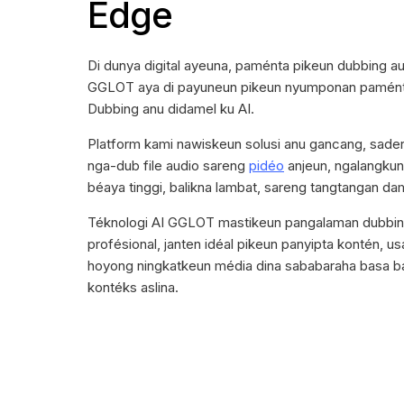
Edge
Di dunya digital ayeuna, paménta pikeun dubbing aud
GGLOT aya di payuneun pikeun nyumponan paménta
Dubbing anu didamel ku AI.
Platform kami nawiskeun solusi anu gancang, sader
nga-dub file audio sareng
pidéo
anjeun, ngalangkun
béaya tinggi, balikna lambat, sareng tangtangan da
Téknologi AI GGLOT mastikeun pangalaman dubbing
profésional, janten idéal pikeun panyipta kontén, u
hoyong ningkatkeun média dina sababaraha basa ba
kontéks aslina.