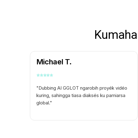
Kumaha 
Michael T.
⭐
⭐
⭐
⭐
⭐
"Dubbing AI GGLOT ngarobih proyék vidéo
kuring, sahingga tiasa diaksés ku pamiarsa
global."