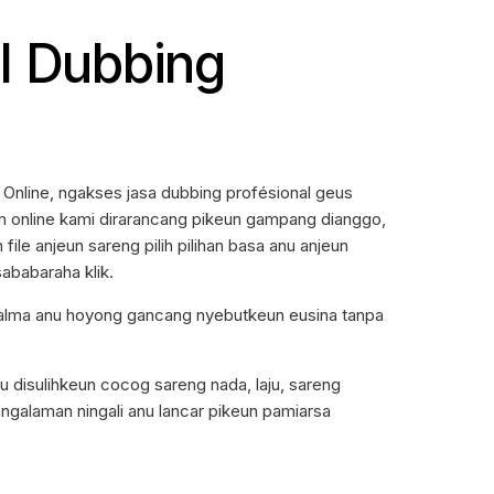
I Dubbing
Online, ngakses jasa dubbing profésional geus
 online kami dirarancang pikeun gampang dianggo,
le anjeun sareng pilih pilihan basa anu anjeun
ababaraha klik.
jalma anu hoyong gancang nyebutkeun eusina tanpa
u disulihkeun cocog sareng nada, laju, sareng
angalaman ningali anu lancar pikeun pamiarsa