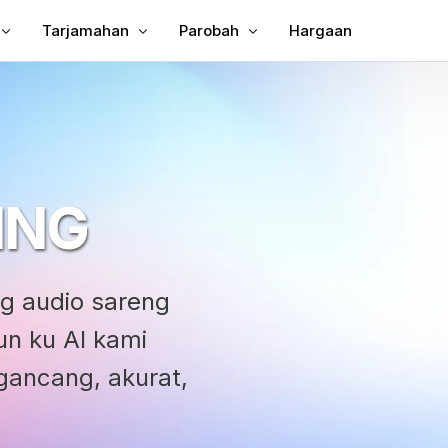
Tarjamahan
Parobah
Hargaan
n Subtitle kana Video
Tarjamahkeun Video
Video ka Téks
un Subtitles ka MP4
Panarjamah Video
MP3 kana téks
ina
TXT pikeun SRT
ING
g
SRT Editor
ah Subjudul
SRT pikeun TXT
tor
VTT pikeun SRT
g audio sareng
VTT kana Téks
n ku AI kami
gancang, akurat,