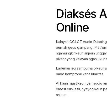
Diaksés A
Online
Kalayan GGLOT
Audio Dubbing
pernah geus gampang. Platform
ngamungkinkeun anjeun unggah fi
pikahoyong kalayan ngan ukur s
Ladenan ieu sampurna pikeun 
badé kompromi kana kualitas.
AI kami mastikeun yén audio an
émosi eusi asli, nyayogikeun p
anjeun.