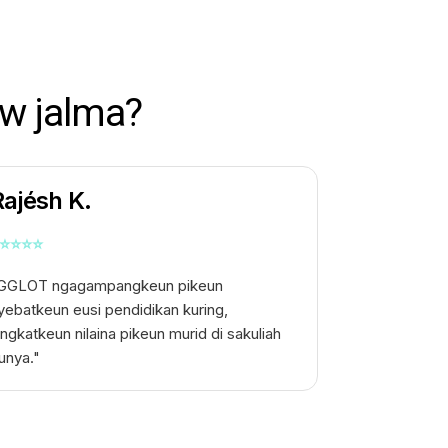
w jalma?
Rajésh K.
⭐
⭐
⭐
⭐
GGLOT ngagampangkeun pikeun
yebatkeun eusi pendidikan kuring,
ingkatkeun nilaina pikeun murid di sakuliah
unya."