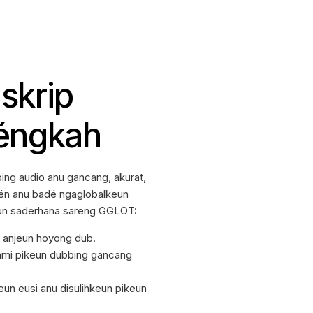
skrip
Léngkah
ing audio anu gancang, akurat,
tén anu badé ngaglobalkeun
eun saderhana sareng GGLOT:
nu anjeun hoyong dub.
ami pikeun dubbing gancang
eun eusi anu disulihkeun pikeun