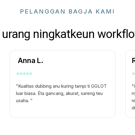
PELANGGAN BAGJA KAMI
urang ningkatkeun workflo
Anna L.
⭐
⭐
⭐
⭐
⭐
⭐
"Kualitas dubbing anu kuring tampi ti GGLOT
"
luar biasa. Éta gancang, akurat, sareng teu
n
usaha. ”
n
d