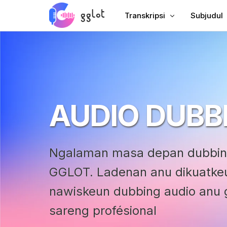
Transkripsi
Subjudul
Transkripsikeun Audio
Tambahkeu
Transkripsikeun Video
Tambahke
Nranskripsikeun YouTube
Subtitle C
AUDIO DUBB
Transkripsi Rapat
AI Dubbin
Audio ka Téks
Panarjam
Voiceover perusahaan
VTT Crea
Ngalaman masa depan dubbin
Audiobook Voiceover
GGLOT. Ladenan anu dikuatkeu
nawiskeun dubbing audio anu 
sareng profésional