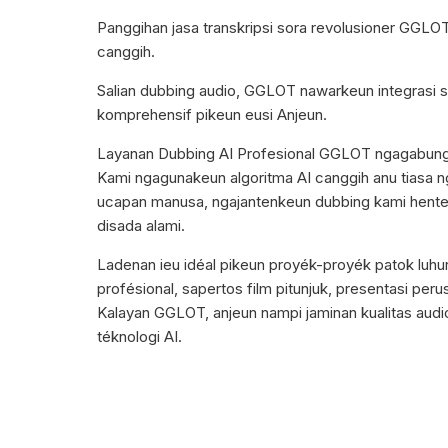
Panggihan jasa transkripsi sora revolusioner GGLOT
canggih.
Salian dubbing audio, GGLOT nawarkeun integrasi su
komprehensif pikeun eusi Anjeun.
Layanan Dubbing AI Profesional GGLOT ngagabungke
Kami ngagunakeun algoritma AI canggih anu tiasa 
ucapan manusa, ngajantenkeun dubbing kami henteu
disada alami.
Ladenan ieu idéal pikeun proyék-proyék patok luhu
profésional, sapertos film pitunjuk, presentasi per
Kalayan GGLOT, anjeun nampi jaminan kualitas audio 
téknologi AI.