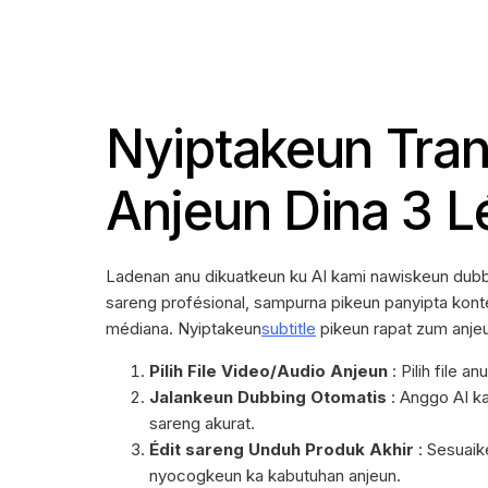
Nyiptakeun Tran
Anjeun Dina 3 
Ladenan anu dikuatkeun ku AI kami nawiskeun dubb
sareng profésional, sampurna pikeun panyipta kon
médiana. Nyiptakeun
subtitle
pikeun rapat zum anj
Pilih File Video/Audio Anjeun
: Pilih file a
Jalankeun Dubbing Otomatis
: Anggo AI k
sareng akurat.
Édit sareng Unduh Produk Akhir
: Sesuaik
nyocogkeun ka kabutuhan anjeun.