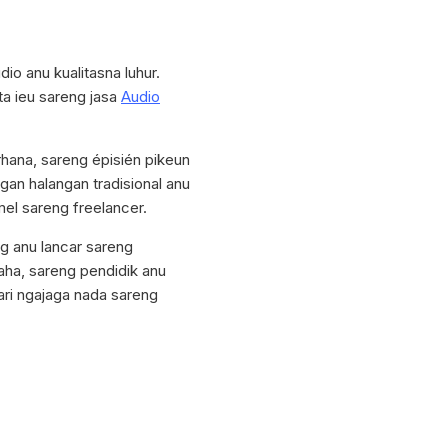
io anu kualitasna luhur.
 ieu sareng jasa
Audio
hana, sareng épisién pikeun
gan halangan tradisional anu
mel sareng freelancer.
 anu lancar sareng
saha, sareng pendidik anu
ri ngajaga nada sareng