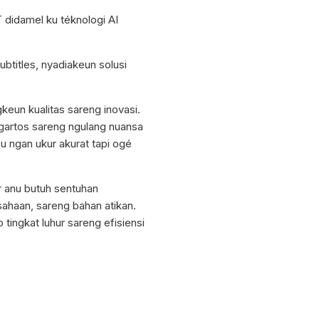
 didamel ku téknologi AI
btitles, nyadiakeun solusi
un kualitas sareng inovasi.
ngartos sareng ngulang nuansa
 ngan ukur akurat tapi ogé
r anu butuh sentuhan
usahaan, sareng bahan atikan.
tingkat luhur sareng efisiensi