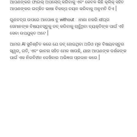
ଆପଣଙ୍କର ଫାଇଲ୍ ଅପଲୋଡ୍ କରିବାକୁ ଏବଂ କେବଳ କିଛି କ୍ଲିକ୍ ସହିତ
ଆପଣଙ୍କର ଇଚ୍ଛିତ ଭାଷା ବିକଳ୍ପ ଚୟନ କରିବାକୁ ଅନୁମତି ଦିଏ |
ଗୁଣବତ୍ତା ଉପରେ ଆପୋଷ ବୁ without ାମଣା ନକରି ଶୀଘ୍ର
ସେମାନଙ୍କ ବିଷୟବସ୍ତୁକୁ ଡବ୍ କରିବାକୁ ଚାହୁଁଥିବା ବ୍ୟକ୍ତିଙ୍କ ପାଇଁ ଏହି
ସେବା ଉପଯୁକ୍ତ ଅଟେ |
ଆମର AI ସୁନିଶ୍ଚିତ କରେ ଯେ ଡବ୍ ହୋଇଥିବା ଅଡିଓ ମୂଳ ବିଷୟବସ୍ତୁର
ସ୍ୱର, ଗତି, ଏବଂ ଭାବନା ସହିତ ମେଳ ଖାଉଛି, ଯାହା ଆପଣଙ୍କ ଦର୍ଶକଙ୍କ
ପାଇଁ ଏକ ନିରବିହୀନ ଦେଖିବାର ଅଭିଜ୍ଞତା ପ୍ରଦାନ କରେ |