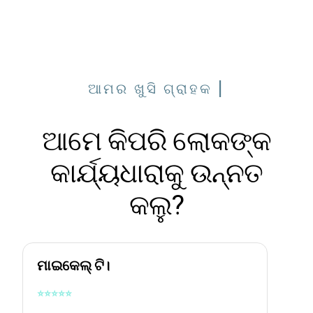
ଆମର ଖୁସି ଗ୍ରାହକ |
ଆମେ କିପରି ଲୋକଙ୍କ
କାର୍ଯ୍ୟଧାରାକୁ ଉନ୍ନତ
କଲୁ?
ମାଇକେଲ୍ ଟି।
⭐
⭐
⭐
⭐
⭐