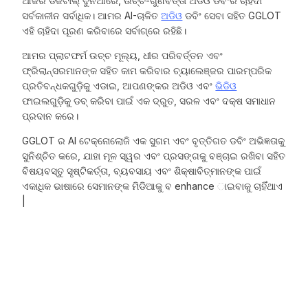
ଆଜିର ଡିଜିଟାଲ୍ ଦୁନିଆରେ, ଉଚ୍ଚ-ଗୁଣବତ୍ତା ଅଡିଓ ଡବିଂର ଚାହିଦା
ସର୍ବକାଳୀନ ସର୍ବାଧିକ। ଆମର AI-ଚାଳିତ
ଅଡିଓ
ଡବିଂ ସେବା ସହିତ GGLOT
ଏହି ଚାହିଦା ପୂରଣ କରିବାରେ ସର୍ବାଗ୍ରେ ରହିଛି।
ଆମର ପ୍ଲାଟଫର୍ମ ଉଚ୍ଚ ମୂଲ୍ୟ, ଧୀର ପରିବର୍ତ୍ତନ ଏବଂ
ଫ୍ରିଲାନ୍ସରମାନଙ୍କ ସହିତ କାମ କରିବାର ଚ୍ୟାଲେଞ୍ଜର ପାରମ୍ପରିକ
ପ୍ରତିବନ୍ଧକଗୁଡ଼ିକୁ ଏଡାଇ, ଆପଣଙ୍କର ଅଡିଓ ଏବଂ
ଭିଡିଓ
ଫାଇଲଗୁଡ଼ିକୁ ଡବ୍ କରିବା ପାଇଁ ଏକ ଦ୍ରୁତ, ସରଳ ଏବଂ ଦକ୍ଷ ସମାଧାନ
ପ୍ରଦାନ କରେ।
GGLOT ର AI ଟେକ୍ନୋଲୋଜି ଏକ ସୁଗମ ଏବଂ ବୃତ୍ତିଗତ ଡବିଂ ଅଭିଜ୍ଞତାକୁ
ସୁନିଶ୍ଚିତ କରେ, ଯାହା ମୂଳ ସ୍ୱର ଏବଂ ପ୍ରସଙ୍ଗକୁ ବଞ୍ଚାଇ ରଖିବା ସହିତ
ବିଷୟବସ୍ତୁ ସୃଷ୍ଟିକର୍ତ୍ତା, ବ୍ୟବସାୟ ଏବଂ ଶିକ୍ଷାବିତ୍ମାନଙ୍କ ପାଇଁ
ଏକାଧିକ ଭାଷାରେ ସେମାନଙ୍କ ମିଡିଆକୁ ବ enhance ାଇବାକୁ ଚାହିଁଥାଏ
|