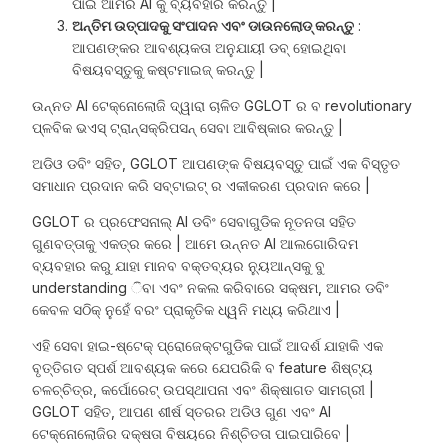
ପାଇଁ ଆମର AI କୁ ବ୍ୟବହାର କରନ୍ତୁ |
ଅନ୍ତିମ ଉତ୍ପାଦକୁ ସଂପାଦନ ଏବଂ ଡାଉନଲୋଡ୍ କରନ୍ତୁ
:
ଆପଣଙ୍କର ଆବଶ୍ୟକତା ଅନୁଯାୟୀ ଡବ୍ ହୋଇଥିବା
ବିଷୟବସ୍ତୁକୁ କଷ୍ଟମାଇଜ୍ କରନ୍ତୁ |
ଉନ୍ନତ AI ଟେକ୍ନୋଲୋଜି ଦ୍ୱାରା ଚାଳିତ GGLOT ର ବ revolutionary
ପ୍ଳବିକ ଭଏସ୍ ଟ୍ରାନ୍ସକ୍ରିପସନ୍ ସେବା ଆବିଷ୍କାର କରନ୍ତୁ |
ଅଡିଓ ଡବିଂ ସହିତ, GGLOT ଆପଣଙ୍କ ବିଷୟବସ୍ତୁ ପାଇଁ ଏକ ବିସ୍ତୃତ
ସମାଧାନ ପ୍ରଦାନ କରି ସବ୍ଟାଇଟ୍ ର ଏକୀକରଣ ପ୍ରଦାନ କରେ |
GGLOT ର ପ୍ରଫେସନାଲ୍ AI ଡବିଂ ସେବାଗୁଡିକ ନୂତନତା ସହିତ
ଗୁଣବତ୍ତାକୁ ଏକତ୍ର କରେ | ଆମେ ଉନ୍ନତ AI ଆଲଗୋରିଦମ
ବ୍ୟବହାର କରୁ ଯାହା ମାନବ ବକ୍ତବ୍ୟର ନ୍ୟୁଆନ୍ସକୁ ବୁ
understanding ିବା ଏବଂ ନକଲ କରିବାରେ ସକ୍ଷମ, ଆମର ଡବିଂ
କେବଳ ସଠିକ୍ ନୁହେଁ ବରଂ ପ୍ରାକୃତିକ ଧ୍ୱନି ମଧ୍ୟ କରିଥାଏ |
ଏହି ସେବା ହାଇ-ଷ୍ଟେକ୍ ପ୍ରୋଜେକ୍ଟଗୁଡିକ ପାଇଁ ଆଦର୍ଶ ଯାହାକି ଏକ
ବୃତ୍ତିଗତ ସ୍ପର୍ଶ ଆବଶ୍ୟକ କରେ ଯେପରିକି ବ feature ଶିଷ୍ଟ୍ୟ
ଚଳଚ୍ଚିତ୍ର, କର୍ପୋରେଟ୍ ଉପସ୍ଥାପନା ଏବଂ ଶିକ୍ଷାଗତ ସାମଗ୍ରୀ |
GGLOT ସହିତ, ଆପଣ ଶୀର୍ଷ ସ୍ତରର ଅଡିଓ ଗୁଣ ଏବଂ AI
ଟେକ୍ନୋଲୋଜିର ଦକ୍ଷତା ବିଷୟରେ ନିଶ୍ଚିତତା ପାଇପାରିବେ |