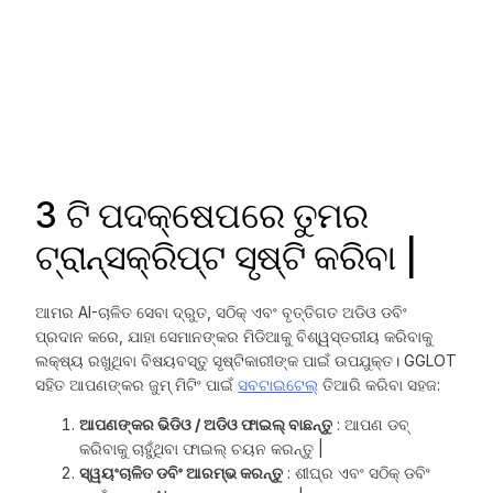
3 ଟି ପଦକ୍ଷେପରେ ତୁମର
ଟ୍ରାନ୍ସକ୍ରିପ୍ଟ ସୃଷ୍ଟି କରିବା |
ଆମର AI-ଚାଳିତ ସେବା ଦ୍ରୁତ, ସଠିକ୍ ଏବଂ ବୃତ୍ତିଗତ ଅଡିଓ ଡବିଂ
ପ୍ରଦାନ କରେ, ଯାହା ସେମାନଙ୍କର ମିଡିଆକୁ ବିଶ୍ୱସ୍ତରୀୟ କରିବାକୁ
ଲକ୍ଷ୍ୟ ରଖୁଥିବା ବିଷୟବସ୍ତୁ ସୃଷ୍ଟିକାରୀଙ୍କ ପାଇଁ ଉପଯୁକ୍ତ। GGLOT
ସହିତ ଆପଣଙ୍କର ଜୁମ୍ ମିଟିଂ ପାଇଁ
ସବଟାଇଟେଲ୍
ତିଆରି କରିବା ସହଜ:
ଆପଣଙ୍କର ଭିଡିଓ / ଅଡିଓ ଫାଇଲ୍ ବାଛନ୍ତୁ
: ଆପଣ ଡବ୍
କରିବାକୁ ଚାହୁଁଥିବା ଫାଇଲ୍ ଚୟନ କରନ୍ତୁ |
ସ୍ୱୟଂଚାଳିତ ଡବିଂ ଆରମ୍ଭ କରନ୍ତୁ
: ଶୀଘ୍ର ଏବଂ ସଠିକ୍ ଡବିଂ