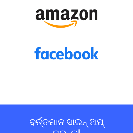
ବର୍ତ୍ତମାନ ସାଇନ୍ ଅପ୍