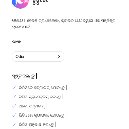
GGLOT ହେଉଛି ଟ୍ରାନ୍ସଲେସନ୍ କ୍ଲାଉଡ୍ LLC ଦ୍ୱାରା ଏକ ପଞ୍ଜିକୃତ
ଟ୍ରେଡମାର୍କ।
ଭାଷା:
Odia
ସୃଷ୍ଟି କରନ୍ତୁ |
ଭିଡିଓରେ ସବ୍ଟାଇଟ୍ ଯୋଡନ୍ତୁ |
ଭିଡିଓ ଟ୍ରାନ୍ସକ୍ରିପ୍ କରନ୍ତୁ |
ଅଟୋ ସବ୍ଟାଇଟ୍ |
ଭିଡିଓରେ କ୍ୟାପସନ୍ ଯୋଡନ୍ତୁ |
ଭିଡିଓ ଅନୁବାଦ କରନ୍ତୁ |