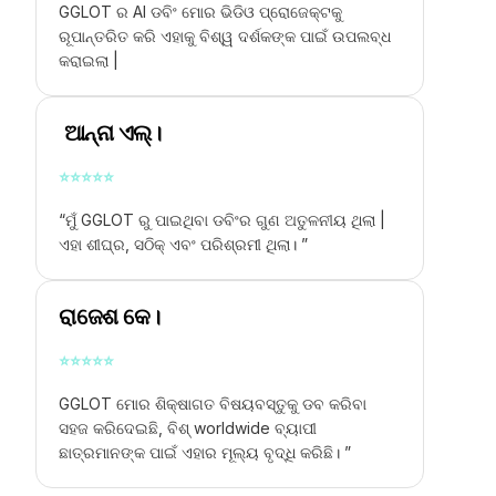
GGLOT ର AI ଡବିଂ ମୋର ଭିଡିଓ ପ୍ରୋଜେକ୍ଟକୁ
ରୂପାନ୍ତରିତ କରି ଏହାକୁ ବିଶ୍ୱ ଦର୍ଶକଙ୍କ ପାଇଁ ଉପଲବ୍ଧ
କରାଇଲା |
ଆନ୍ନା ଏଲ୍।
⭐
⭐
⭐
⭐
⭐
“ମୁଁ GGLOT ରୁ ପାଇଥିବା ଡବିଂର ଗୁଣ ଅତୁଳନୀୟ ଥିଲା |
ଏହା ଶୀଘ୍ର, ସଠିକ୍ ଏବଂ ପରିଶ୍ରମୀ ଥିଲା। ”
ରାଜେଶ କେ।
⭐
⭐
⭐
⭐
⭐
GGLOT ମୋର ଶିକ୍ଷାଗତ ବିଷୟବସ୍ତୁକୁ ଡବ କରିବା
ସହଜ କରିଦେଇଛି, ବିଶ୍ worldwide ବ୍ୟାପୀ
ଛାତ୍ରମାନଙ୍କ ପାଇଁ ଏହାର ମୂଲ୍ୟ ବୃଦ୍ଧି କରିଛି। ”