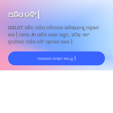
ଅଡିଓ ଡବିଂ |
GGLOT ସହିତ ଅଡିଓ ଡବିଙ୍ଗର ଭବିଷ୍ୟତକୁ ଅନୁଭବ
କର | ଆମର AI ଚାଳିତ ସେବା ଦ୍ରୁତ, ସଠିକ୍ ଏବଂ
ବୃତ୍ତିଗତ ଅଡିଓ ଡବିଂ ପ୍ରଦାନ କରେ |
ମାଗଣାରେ ଚେଷ୍ଟା କରନ୍ତୁ |