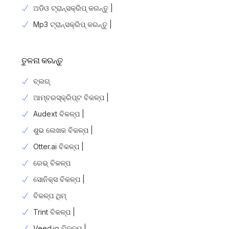
ଅଡିଓ ଟ୍ରାନ୍ସକ୍ରିପ୍ କରନ୍ତୁ |
Mp3 ଟ୍ରାନ୍ସକ୍ରିପ୍ କରନ୍ତୁ |
ତୁଳନା କରନ୍ତୁ
ବ୍ଲଗ୍
ଆମ୍ବରସ୍କ୍ରିପ୍ଟ ବିକଳ୍ପ |
Audext ବିକଳ୍ପ |
ଶୁଭ ଲେଖକ ବିକଳ୍ପ |
Otter.ai ବିକଳ୍ପ |
ରେଭ୍ ବିକଳ୍ପ
ସୋନିକ୍ସ ବିକଳ୍ପ |
ବିକଳ୍ପ ଥିମ୍
Trint ବିକଳ୍ପ |
Veed.io ବିକଳ୍ପ |