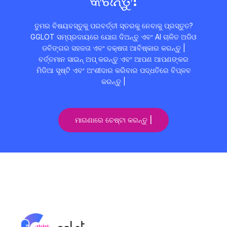
କରନ୍ତୁ!
ତୁମର ବିଷୟବସ୍ତୁକୁ ପରବର୍ତ୍ତୀ ସ୍ତରକୁ ନେବାକୁ ପ୍ରସ୍ତୁତ?
GGLOT ସମ୍ପ୍ରଦାୟରେ ଯୋଗ ଦିଅନ୍ତୁ ଏବଂ AI ଚାଳିତ ଅଡିଓ
ଡବିଙ୍ଗର ସହଜତା ଏବଂ ଦକ୍ଷତା ଆବିଷ୍କାର କରନ୍ତୁ |
ବର୍ତ୍ତମାନ ସାଇନ୍ ଅପ୍ କରନ୍ତୁ ଏବଂ ଆପଣ ଆପଣଙ୍କର
ମିଡିଆ ସୃଷ୍ଟି ଏବଂ ଅଂଶୀଦାର କରିବାର ପଦ୍ଧତିରେ ବିପ୍ଳବ
କରନ୍ତୁ |
ମାଗଣାରେ ଚେଷ୍ଟା କରନ୍ତୁ |