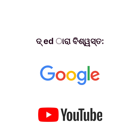
ଦ୍ ed ାରା ବିଶ୍ୱସ୍ତ: