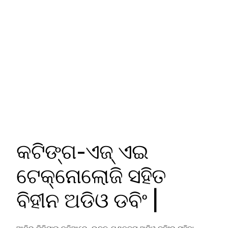
କଟିଙ୍ଗ-ଏଜ୍ ଏଇ
ଟେକ୍ନୋଲୋଜି ସହିତ
ବିହୀନ ଅଡିଓ ଡବିଂ |