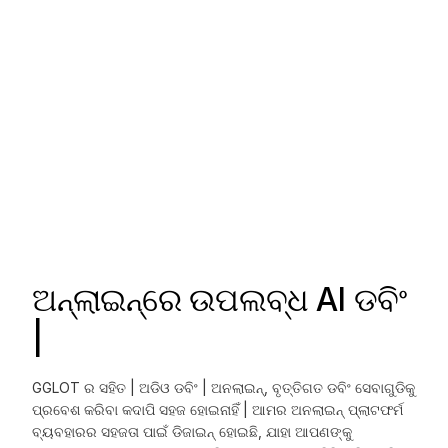
ଅନ୍ଲାଇନ୍ରେ ଉପଲବ୍ଧ AI ଡବିଂ
|
GGLOT ର ସହିତ |
ଅଡିଓ ଡବିଂ |
ଅନଲାଇନ୍, ବୃତ୍ତିଗତ ଡବିଂ ସେବାଗୁଡିକୁ
ପ୍ରବେଶ କରିବା କଦାପି ସହଜ ହୋଇନାହିଁ | ଆମର ଅନଲାଇନ୍ ପ୍ଲାଟଫର୍ମ
ବ୍ୟବହାରର ସହଜତା ପାଇଁ ଡିଜାଇନ୍ ହୋଇଛି, ଯାହା ଆପଣଙ୍କୁ