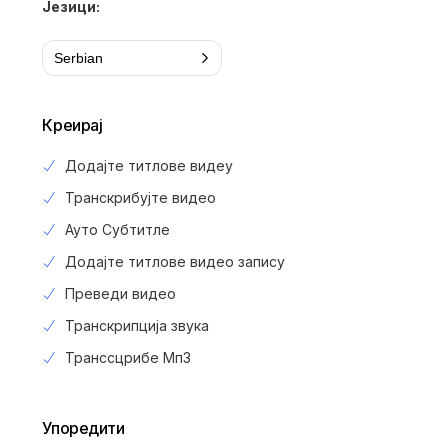
Језици:
Serbian
Креирај
Додајте титлове видеу
Транскрибујте видео
Ауто Субтитле
Додајте титлове видео запису
Преведи видео
Транскрипција звука
Транссцрибе Мп3
Упоредити