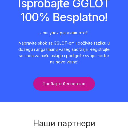
Isprobajte GGLOT
100% Besplatno!
Још увек размишљате?
Napravite skok sa GGLOT-om i doživite razliku u
dosegu i angažmanu vašeg sadržaja. Registrujte
se sada za našu uslugu i podignite svoje medije
na nove visine!
Пробајте бесплатно
Наши партнери