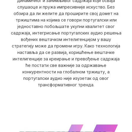
динамичног и занимљивог садржаја који осваја
слушаоце и пружа импресивније искуство. Без
обзира да ли желите да проширите свој домет на
тржиштима на којима се говори португалски или
једноставно побољшате укупни квалитет свог
садржаја, интегрисање португалских аудио решења
вођених вештачком интелигенцијом у вашу
стратегију може да промени игру. Како технологија
наставља да се развија, коришћење вештачке
интелигенције за креирање и превођење садржаја
ће постати све важније за одржавање
конкурентности на глобалном тржишту, а
португалски аудио није изузетак од овог
трансформативног тренда.