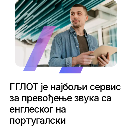
ГГЛОТ је најбољи сервис
за превођење звука са
енглеског на
португалски