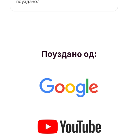
поуздано.”
Поуздано од: