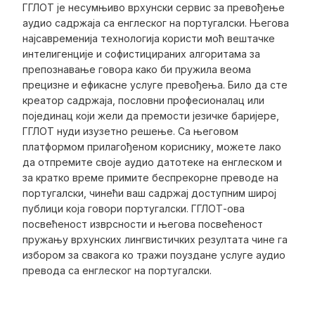
ГГЛОТ је несумњиво врхунски сервис за превођење
аудио садржаја са енглеског на португалски. Његова
најсавременија технологија користи моћ вештачке
интелигенције и софистицираних алгоритама за
препознавање говора како би пружила веома
прецизне и ефикасне услуге превођења. Било да сте
креатор садржаја, пословни професионалац или
појединац који жели да премости језичке баријере,
ГГЛОТ нуди изузетно решење. Са његовом
платформом прилагођеном кориснику, можете лако
да отпремите своје аудио датотеке на енглеском и
за кратко време примите беспрекорне преводе на
португалски, чинећи ваш садржај доступним широј
публици која говори португалски. ГГЛОТ-ова
посвећеност изврсности и његова посвећеност
пружању врхунских лингвистичких резултата чине га
избором за свакога ко тражи поуздане услуге аудио
превода са енглеског на португалски.