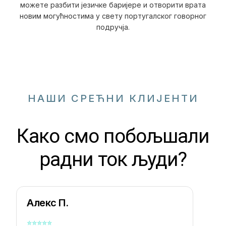
можете разбити језичке баријере и отворити врата
новим могућностима у свету португалског говорног
подручја.
НАШИ СРЕЋНИ КЛИЈЕНТИ
Како смо побољшали
радни ток људи?
Алекс П.
⭐
⭐
⭐
⭐
⭐