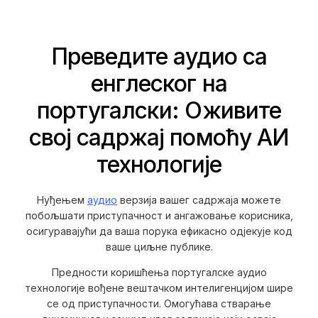
Преведите аудио са
енглеског на
португалски: Оживите
свој садржај помоћу АИ
технологије
Нуђењем
аудио
верзија вашег садржаја можете
побољшати приступачност и ангажовање корисника,
осигуравајући да ваша порука ефикасно одјекује код
ваше циљне публике.
Предности коришћења португалске аудио
технологије вођене вештачком интелигенцијом шире
се од приступачности. Омогућава стварање