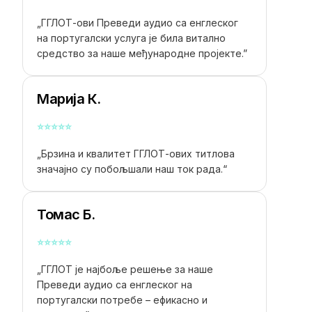
„ГГЛОТ-ови
Преведи аудио са енглеског
на португалски
услуга је била витално
средство за наше међународне пројекте.”
Марија К.
⭐
⭐
⭐
⭐
⭐
„Брзина и квалитет ГГЛОТ-ових титлова
значајно су побољшали наш ток рада.“
Томас Б.
⭐
⭐
⭐
⭐
⭐
„ГГЛОТ је најбоље решење за наше
Преведи аудио са енглеског на
португалски
потребе – ефикасно и