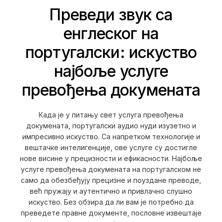
Преведи звук са
енглеског на
португалски: искуство
најбоље услуге
превођења докумената
Када је у питању свет услуга превођења
докумената, португалски аудио нуди изузетно и
импресивно искуство. Са напретком технологије и
вештачке интелигенције, ове услуге су достигле
нове висине у прецизности и ефикасности. Најбоље
услуге превођења докумената на португалском не
само да обезбеђују прецизне и поуздане преводе,
већ пружају и аутентично и привлачно слушно
искуство. Без обзира да ли вам је потребно да
преведете правне документе, пословне извештаје