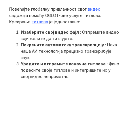
Повећајте глобалну привлачност свог
видео
садржаја помоћу GGLOT-ове услуге титлова.
Креирање
титлова
је једноставно:
Изаберите свој видео фајл
: Отпремите видео
који желите да титлујете.
Покрените аутоматску транскрипцију
: Нека
наша АИ технологија прецизно транскрибује
звук.
Уредите и отпремите коначне титлове
: Фино
подесите своје титлове и интегришите их у
свој видео неприметно.