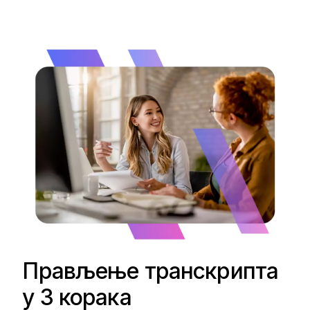
Прављење транскрипта
у 3 корака