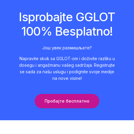
Isprobajte GGLOT
100% Besplatno!
Још увек размишљате?
Napravite skok sa GGLOT-om i doživite razliku u
dosegu i angažmanu vašeg sadržaja. Registrujte
se sada za našu uslugu i podignite svoje medije
na nove visine!
Пробајте бесплатно