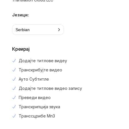
Језици:
Serbian
Креирај
Додајте титлове видеу
Транскрибујте видео
Ауто Субтитле
Додајте титлове видео запису
Преведи видео
Транскрипција звука
Транссцрибе Мп3