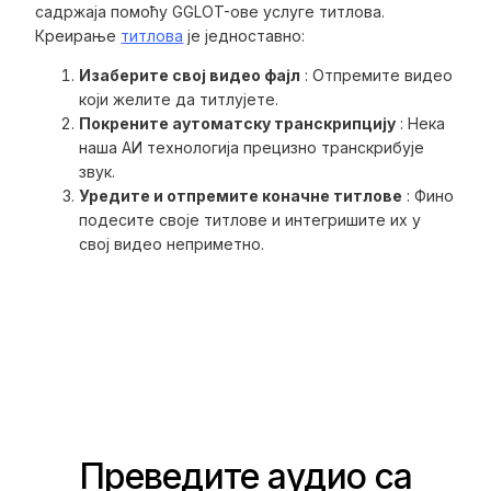
садржаја помоћу GGLOT-ове услуге титлова.
Креирање
титлова
је једноставно:
Изаберите свој видео фајл
: Отпремите видео
који желите да титлујете.
Покрените аутоматску транскрипцију
: Нека
наша АИ технологија прецизно транскрибује
звук.
Уредите и отпремите коначне титлове
: Фино
подесите своје титлове и интегришите их у
свој видео неприметно.
Преведите аудио са