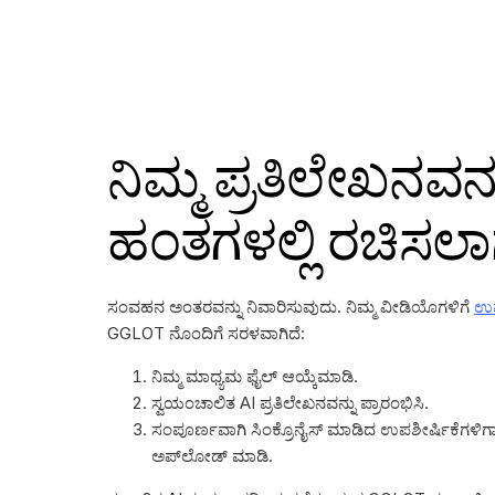
ನಿಮ್ಮ ಪ್ರತಿಲೇಖನವನ್
ಹಂತಗಳಲ್ಲಿ ರಚಿಸಲಾಗು
ಸಂವಹನ ಅಂತರವನ್ನು ನಿವಾರಿಸುವುದು. ನಿಮ್ಮ ವೀಡಿಯೊಗಳಿಗೆ
ಉಪ
GGLOT ನೊಂದಿಗೆ ಸರಳವಾಗಿದೆ:
ನಿಮ್ಮ ಮಾಧ್ಯಮ ಫೈಲ್ ಆಯ್ಕೆಮಾಡಿ.
ಸ್ವಯಂಚಾಲಿತ AI ಪ್ರತಿಲೇಖನವನ್ನು ಪ್ರಾರಂಭಿಸಿ.
ಸಂಪೂರ್ಣವಾಗಿ ಸಿಂಕ್ರೊನೈಸ್ ಮಾಡಿದ ಉಪಶೀರ್ಷಿಕೆಗಳಿಗಾಗ
ಅಪ್‌ಲೋಡ್ ಮಾಡಿ.