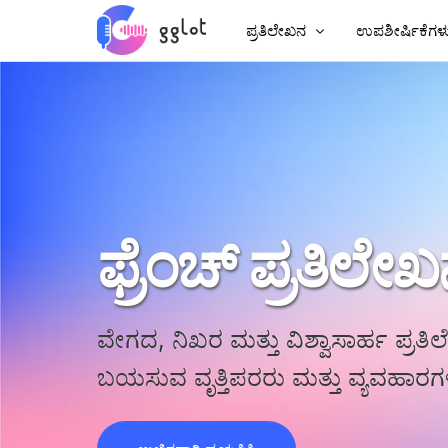
ಪ್ರತಿಲೇಖನ
ಉಪಶೀರ್ಷಿಕೆಗಳ
ಆಡಿಯೋ ಲಿಪ್ಯಂತರ
ವೀಡಿಯೊಗೆ ಉಪಶೀರ
ವೀಡಿಯೊ ಲಿಪ್ಯಂತರ
MP4 ಗೆ ಉಪಶೀರ್ಷ
YouTube ಅನ್ನು ಲಿಪ್ಯಂತರ ಮಾಡಿ
ಚೈನೀಸ್ ಉಪಶೀರ್
ಸಭೆಯ ಪ್ರತಿಲೇಖನ
AI ಡಬ್ಬಿಂಗ್
ಫ್ರೆಂಚ್ ಪ್ರತಿಲೇ
ಪಠ್ಯಕ್ಕೆ ಆಡಿಯೋ
ಉಪಶೀರ್ಷಿಕೆ 
ಕಾರ್ಪೊರೇಟ್ ವಾಯ್ಸ್‌ಓವರ್
VTT ಸೃಷ್ಟಿಕರ್ತ
ಆಡಿಯೋಬುಕ್ ವಾಯ್ಸ್‌ಓವರ್
ವೇಗದ, ನಿಖರ ಮತ್ತು ವಿಶ್ವಾಸಾರ್ಹ ಪ್ರತ
ಬಯಸುವ ವೃತ್ತಿಪರರು ಮತ್ತು ವ್ಯವಹಾರಗಳಿ