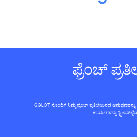
ಫ್ರೆಂಚ್ ಪ್
GGLOT ನೊಂದಿಗೆ ನಿಮ್ಮ ಫ್ರೆಂಚ್ ಪ್ರತಿಲೇಖನದ ಅನುಭವವನ್ನು ಹೆಚ
ಕಾರ್ಯಗಳನ್ನು ಸ್ಟ್ರೀಮ್‌ಲ