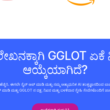
ರತಿಲೇಖನಕ್ಕಾಗಿ GGLOT ಏಕೆ 
ಆಯ್ಕೆಯಾಗಿದೆ?
್ಚಿಸಿ. ಈಗಲೇ ಸೈನ್ ಅಪ್ ಮಾಡಿ ಮತ್ತು ನಮ್ಮ ಅತ್ಯಾಧುನಿಕ AI ತಂತ್ರಜ್ಞಾನದಿಂದ ಲಾಭ 
ೈನ್ ಮಾಡಿ ಮತ್ತು GGLOT ನ ದಕ್ಷ, ನಿಖರ ಮತ್ತು ಬಳಕೆದಾರ ಸ್ನೇಹಿ ಸೇವೆಗಳೊಂದಿಗೆ ಜಾ
ಉಚಿತವಾಗಿ ಪ್ರಯತ್ನಿಸಿ