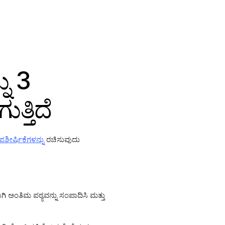
ನು 3
ತ್ತಿದೆ
ಶೀರ್ಷಿಕೆಗಳನ್ನು
ರಚಿಸುವುದು
ಿ ಅಂತಿಮ ಪಠ್ಯವನ್ನು ಸಂಪಾದಿಸಿ ಮತ್ತು