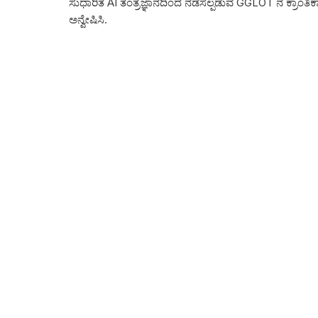
ಸುಧಾರಿತ AI ತಂತ್ರಜ್ಞಾನದಿಂದ ನಡೆಸಲ್ಪಡುವ GGLOT ನ ಕ್ರಾಂತಿಕಾರ
ಅನ್ವೇಷಿಸಿ.