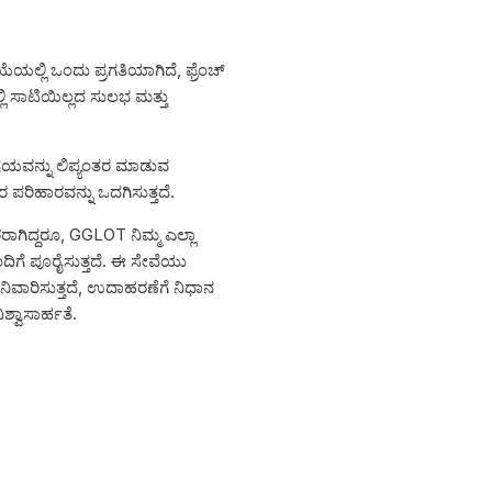
ೆಯಲ್ಲಿ ಒಂದು ಪ್ರಗತಿಯಾಗಿದೆ, ಫ್ರೆಂಚ್
ಲಿ ಸಾಟಿಯಿಲ್ಲದ ಸುಲಭ ಮತ್ತು
ವಿಷಯವನ್ನು ಲಿಪ್ಯಂತರ ಮಾಡುವ
ರ ಪರಿಹಾರವನ್ನು ಒದಗಿಸುತ್ತದೆ.
ರರಾಗಿದ್ದರೂ, GGLOT ನಿಮ್ಮ ಎಲ್ಲಾ
ಯೊಂದಿಗೆ ಪೂರೈಸುತ್ತದೆ. ಈ ಸೇವೆಯು
ಿವಾರಿಸುತ್ತದೆ, ಉದಾಹರಣೆಗೆ ನಿಧಾನ
ಿಶ್ವಾಸಾರ್ಹತೆ.