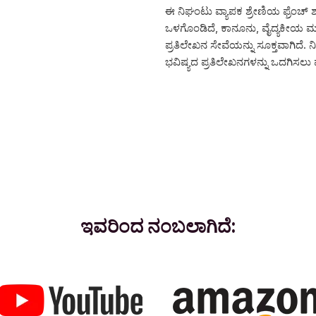
ಈ ನಿಘಂಟು ವ್ಯಾಪಕ ಶ್ರೇಣಿಯ ಫ್ರೆಂಚ್ ಶ
ಒಳಗೊಂಡಿದೆ, ಕಾನೂನು, ವೈದ್ಯಕೀಯ ಮತ್ತ
ಪ್ರತಿಲೇಖನ ಸೇವೆಯನ್ನು ಸೂಕ್ತವಾಗಿದೆ. 
ಭವಿಷ್ಯದ ಪ್ರತಿಲೇಖನಗಳನ್ನು ಒದಗಿಸಲು ಪ
ಇವರಿಂದ ನಂಬಲಾಗಿದೆ: