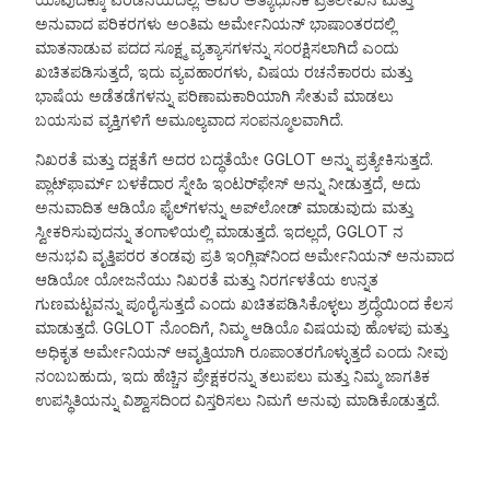
ಅನುವಾದ ಪರಿಕರಗಳು ಅಂತಿಮ ಅರ್ಮೇನಿಯನ್ ಭಾಷಾಂತರದಲ್ಲಿ
ಮಾತನಾಡುವ ಪದದ ಸೂಕ್ಷ್ಮ ವ್ಯತ್ಯಾಸಗಳನ್ನು ಸಂರಕ್ಷಿಸಲಾಗಿದೆ ಎಂದು
ಖಚಿತಪಡಿಸುತ್ತದೆ, ಇದು ವ್ಯವಹಾರಗಳು, ವಿಷಯ ರಚನೆಕಾರರು ಮತ್ತು
ಭಾಷೆಯ ಅಡೆತಡೆಗಳನ್ನು ಪರಿಣಾಮಕಾರಿಯಾಗಿ ಸೇತುವೆ ಮಾಡಲು
ಬಯಸುವ ವ್ಯಕ್ತಿಗಳಿಗೆ ಅಮೂಲ್ಯವಾದ ಸಂಪನ್ಮೂಲವಾಗಿದೆ.
ನಿಖರತೆ ಮತ್ತು ದಕ್ಷತೆಗೆ ಅದರ ಬದ್ಧತೆಯೇ GGLOT ಅನ್ನು ಪ್ರತ್ಯೇಕಿಸುತ್ತದೆ.
ಪ್ಲಾಟ್‌ಫಾರ್ಮ್ ಬಳಕೆದಾರ ಸ್ನೇಹಿ ಇಂಟರ್‌ಫೇಸ್ ಅನ್ನು ನೀಡುತ್ತದೆ, ಅದು
ಅನುವಾದಿತ ಆಡಿಯೊ ಫೈಲ್‌ಗಳನ್ನು ಅಪ್‌ಲೋಡ್ ಮಾಡುವುದು ಮತ್ತು
ಸ್ವೀಕರಿಸುವುದನ್ನು ತಂಗಾಳಿಯಲ್ಲಿ ಮಾಡುತ್ತದೆ. ಇದಲ್ಲದೆ, GGLOT ನ
ಅನುಭವಿ ವೃತ್ತಿಪರರ ತಂಡವು ಪ್ರತಿ ಇಂಗ್ಲಿಷ್‌ನಿಂದ ಅರ್ಮೇನಿಯನ್ ಅನುವಾದ
ಆಡಿಯೋ ಯೋಜನೆಯು ನಿಖರತೆ ಮತ್ತು ನಿರರ್ಗಳತೆಯ ಉನ್ನತ
ಗುಣಮಟ್ಟವನ್ನು ಪೂರೈಸುತ್ತದೆ ಎಂದು ಖಚಿತಪಡಿಸಿಕೊಳ್ಳಲು ಶ್ರದ್ಧೆಯಿಂದ ಕೆಲಸ
ಮಾಡುತ್ತದೆ. GGLOT ನೊಂದಿಗೆ, ನಿಮ್ಮ ಆಡಿಯೊ ವಿಷಯವು ಹೊಳಪು ಮತ್ತು
ಅಧಿಕೃತ ಅರ್ಮೇನಿಯನ್ ಆವೃತ್ತಿಯಾಗಿ ರೂಪಾಂತರಗೊಳ್ಳುತ್ತದೆ ಎಂದು ನೀವು
ನಂಬಬಹುದು, ಇದು ಹೆಚ್ಚಿನ ಪ್ರೇಕ್ಷಕರನ್ನು ತಲುಪಲು ಮತ್ತು ನಿಮ್ಮ ಜಾಗತಿಕ
ಉಪಸ್ಥಿತಿಯನ್ನು ವಿಶ್ವಾಸದಿಂದ ವಿಸ್ತರಿಸಲು ನಿಮಗೆ ಅನುವು ಮಾಡಿಕೊಡುತ್ತದೆ.