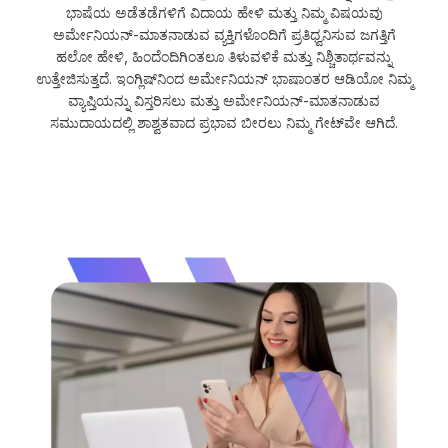
ಭಾಷೆಯ ಅಡೆತಡೆಗಳಿಗೆ ವಿದಾಯ ಹೇಳಿ ಮತ್ತು ನಿಮ್ಮ ವಿಷಯವು
ಅರ್ಮೇನಿಯನ್-ಮಾತನಾಡುವ ವ್ಯಕ್ತಿಗಳೊಂದಿಗೆ ಪ್ರತಿಧ್ವನಿಸುವ ಜಗತ್ತಿಗೆ
ಹಲೋ ಹೇಳಿ, ಹಿಂದೆಂದಿಗಿಂತಲೂ ತಿಳುವಳಿಕೆ ಮತ್ತು ನಿಶ್ಚಿತಾರ್ಥವನ್ನು
ಉತ್ತೇಜಿಸುತ್ತದೆ. ಇಂಗ್ಲಿಷ್‌ನಿಂದ ಅರ್ಮೇನಿಯನ್ ಭಾಷಾಂತರ ಆಡಿಯೋ ನಿಮ್ಮ
ವ್ಯಾಪ್ತಿಯನ್ನು ವಿಸ್ತರಿಸಲು ಮತ್ತು ಅರ್ಮೇನಿಯನ್-ಮಾತನಾಡುವ
ಸಮುದಾಯದಲ್ಲಿ ಶಾಶ್ವತವಾದ ಪ್ರಭಾವ ಬೀರಲು ನಿಮ್ಮ ಗೇಟ್‌ವೇ ಆಗಿದೆ.