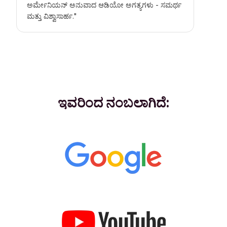
ಅರ್ಮೇನಿಯನ್ ಅನುವಾದ ಆಡಿಯೋ
ಅಗತ್ಯಗಳು - ಸಮರ್ಥ
ಮತ್ತು ವಿಶ್ವಾಸಾರ್ಹ."
ಇವರಿಂದ ನಂಬಲಾಗಿದೆ: