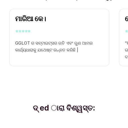
ମାରିଆ କେ।
ଥ
⭐
⭐
⭐
⭐
⭐
⭐
GGLOT ର ସବ୍ଟାଇଟ୍ସର ଗତି ଏବଂ ଗୁଣ ଆମର
“
କାର୍ଯ୍ୟଧାରାକୁ ଯଥେଷ୍ଟ ଉନ୍ନତ କରିଛି |
ଇ
ଦ
ଦ୍ ed ାରା ବିଶ୍ୱସ୍ତ: