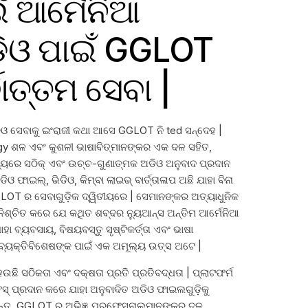
ଁ ଆର୍ମେନିଆ
ଡିଓ ପାଇଁ GGLOT
ୋତ୍ତମ ସେବା |
 ସେବାକୁ ଇଂରାଜୀ କଥା ଆସେ GGLOT ନି ted ସନ୍ଦେହ |
ogy ଶଳ ଏବଂ କୁଶଳୀ ଭାଷାବିତ୍ମାନଙ୍କର ଏକ ଦଳ ସହିତ,
ୟରେ ସଠିକ୍ ଏବଂ ଉଚ୍ଚ-ଗୁଣାତ୍ମକ ଅଡିଓ ଅନୁବାଦ ପ୍ରଦାନ
ଫାଇଲ୍, ଭିଡିଓ, କିମ୍ବା ଲାଇଭ୍ ବାର୍ତ୍ତାଳାପ ଅଛି ଯାହା ବିନା
OT ର ସେବାଗୁଡ଼ିକ ଦ୍ୱିତୀୟରେ | ସେମାନଙ୍କର ଅତ୍ୟାଧୁନିକ
 ନିଶ୍ଚିତ କରେ ଯେ କଥିତ ଶବ୍ଦର ନ୍ୟୁଆନ୍ସ ଅନ୍ତିମ ଆର୍ମେନିଆ
ା ବ୍ୟବସାୟ, ବିଷୟବସ୍ତୁ ସୃଷ୍ଟିକର୍ତ୍ତା ଏବଂ ଭାଷା
ବା ବ୍ୟକ୍ତିବିଶେଷଙ୍କ ପାଇଁ ଏକ ଅମୂଲ୍ୟ ଉତ୍ସ ଅଟେ |
ଛି ସଠିକତା ଏବଂ ଦକ୍ଷତା ପ୍ରତି ପ୍ରତିବଦ୍ଧତା | ପ୍ଲାଟଫର୍ମ
 ପ୍ରଦାନ କରେ ଯାହା ଅନୁବାଦିତ ଅଡିଓ ଫାଇଲଗୁଡ଼ିକୁ
୍ତୁ, GGLOT ର ଅଭିଜ୍ଞ ପ୍ରଫେସନାଲମାନଙ୍କର ଦଳ