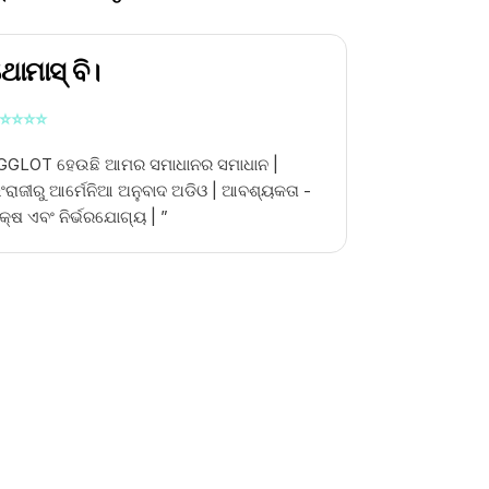
ୋମାସ୍ ବି।
⭐
⭐
⭐
⭐
GGLOT ହେଉଛି ଆମର ସମାଧାନର ସମାଧାନ |
ଂରାଜୀରୁ ଆର୍ମେନିଆ ଅନୁବାଦ ଅଡିଓ |
ଆବଶ୍ୟକତା -
କ୍ଷ ଏବଂ ନିର୍ଭରଯୋଗ୍ୟ | ”