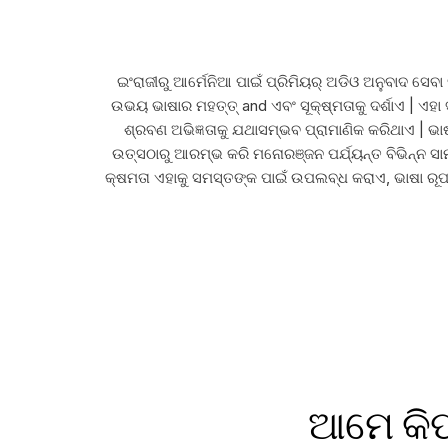
ଇଂରାଜୀରୁ ଆର୍ମେନିଆ ପାଇଁ ପ୍ରିମିୟର୍ ଅଡିଓ ଅନୁବାଦ ସେ
ଉଭୟ ଭାଷାର ମହତ୍ତ୍ and ଏବଂ ସୂକ୍ଷ୍ମତାକୁ ଦର୍ଶାଏ | ଏହା 
ଶ୍ରବଣ ଅଭିଜ୍ଞତାକୁ ଯଥାସମ୍ଭବ ପ୍ରାମାଣିକ କରିଥାଏ | ଭାଷା
ଉତ୍ସଠାରୁ ଆରମ୍ଭ କରି ମନୋରଞ୍ଜନ ପର୍ଯ୍ୟନ୍ତ ବିଭିନ୍ନ ସାମ
କ୍ଷମତା ଏହାକୁ ସମସ୍ତଙ୍କ ପାଇଁ ଉପଲବ୍ଧ କରାଏ, ଭାଷା ରୂପ
ଆମେ କିପ