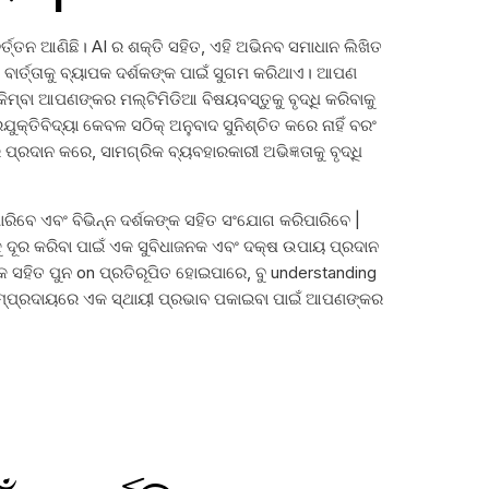
ର୍ତ୍ତନ ଆଣିଛି। AI ର ଶକ୍ତି ସହିତ, ଏହି ଅଭିନବ ସମାଧାନ ଲିଖିତ
ବାର୍ତ୍ତାକୁ ବ୍ୟାପକ ଦର୍ଶକଙ୍କ ପାଇଁ ସୁଗମ କରିଥାଏ। ଆପଣ
 କିମ୍ବା ଆପଣଙ୍କର ମଲ୍ଟିମିଡିଆ ବିଷୟବସ୍ତୁକୁ ବୃଦ୍ଧି କରିବାକୁ
ତିବିଦ୍ୟା କେବଳ ସଠିକ୍ ଅନୁବାଦ ସୁନିଶ୍ଚିତ କରେ ନାହିଁ ବରଂ
ରଦାନ କରେ, ସାମଗ୍ରିକ ବ୍ୟବହାରକାରୀ ଅଭିଜ୍ଞତାକୁ ବୃଦ୍ଧି
ାରିବେ ଏବଂ ବିଭିନ୍ନ ଦର୍ଶକଙ୍କ ସହିତ ସଂଯୋଗ କରିପାରିବେ |
କୁ ଦୂର କରିବା ପାଇଁ ଏକ ସୁବିଧାଜନକ ଏବଂ ଦକ୍ଷ ଉପାୟ ପ୍ରଦାନ
କ ସହିତ ପୁନ on ପ୍ରତିରୂପିତ ହୋଇପାରେ, ବୁ understanding
ସମ୍ପ୍ରଦାୟରେ ଏକ ସ୍ଥାୟୀ ପ୍ରଭାବ ପକାଇବା ପାଇଁ ଆପଣଙ୍କର