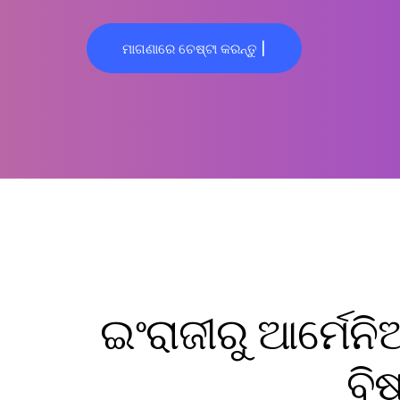
ମାଗଣାରେ ଚେଷ୍ଟା କରନ୍ତୁ |
ଇଂରାଜୀରୁ ଆର୍ମେନ
ବି