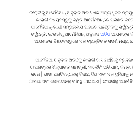
ଇଂରାଜୀରୁ ଆର୍ମେନିଆନ୍ ଅନୁବାଦ ଅଡିଓ ଏକ ଅତ୍ୟାଧୁନିକ ପ୍ରଯୁକ
ଇଂରାଜୀ ବିଷୟବସ୍ତୁକୁ କଥିତ ଆର୍ମେନିଆନ୍‌ରେ ପରିଣତ କରେ
ଆର୍ମେନିଆନ୍-ଭାଷୀ ସମ୍ପ୍ରଦାୟ ପାଖରେ ପହଞ୍ଚିବାକୁ ଚାହୁଁଛନ୍ତ
ଚାହୁଁଛନ୍ତି, ଇଂରାଜୀରୁ ଆର୍ମେନିଆନ୍ ଅନୁବାଦ
ଅଡିଓ
ଆପଣଙ୍କ ବିଷୟ
ଆପଣଙ୍କ ବିଷୟବସ୍ତୁରେ ଏକ ବ୍ୟକ୍ତିଗତ ସ୍ପର୍ଶ ମଧ୍ୟ ଯୋଡ
ଆର୍ମେନିଆ ଅନୁବାଦ ଅଡିଓକୁ ଇଂରାଜୀ ର ସାମର୍ଥ୍ୟକୁ ବ୍ୟବହ
ଆପଣଙ୍କର ଶିକ୍ଷାଗତ ସାମଗ୍ରୀ, ମାର୍କେଟିଂ ଅଭିଯାନ, କିମ୍ବା
କରେ | ଭାଷା ପ୍ରତିବନ୍ଧକକୁ ବିଦାୟ ଦିଅ ଏବଂ ଏକ ଦୁନିଆକୁ 
ାମଣା ଏବଂ ଯୋଗଦାନକୁ ବ ing ାଇଥାଏ | ଇଂରାଜୀରୁ ଆର୍ମେନ