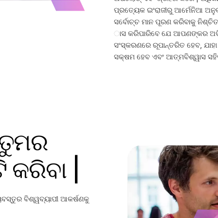
ପ୍ରତ୍ୟେକ ଇଂରାଜୀରୁ ଆର୍ମେନିଆ ଅନୁ
ସର୍ବୋଚ୍ଚ ମାନ ପୂରଣ କରିବାକୁ ନିଶ୍ଚି
ାସ କରିପାରିବେ ଯେ ଆପଣଙ୍କର ଅଡିଓ
ସଂସ୍କରଣରେ ରୂପାନ୍ତରିତ ହେବ, ଯାହ
ସକ୍ଷମ ହେବ ଏବଂ ଆତ୍ମବିଶ୍ୱାସ ସହି
 ତୁମର
ଟି କରିବା |
ବସ୍ତୁର ବିଶ୍ୱବ୍ୟାପୀ ଆକର୍ଷଣକୁ