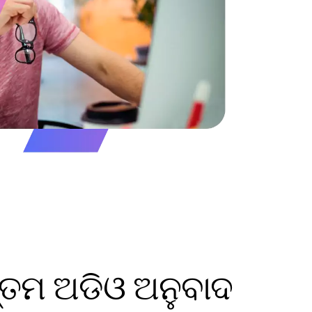
ତ୍ତମ ଅଡିଓ ଅନୁବାଦ