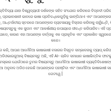
୍ତିବିଦ୍ୟା ଯାହା ବିଶ୍ୱବ୍ୟାପୀ ଦର୍ଶକଙ୍କ ସହିତ ସଂଯୋଗ କରିବାରେ ବିପ୍ଳବୀ ପରିବ
, ପ୍ରଭାବଶାଳୀ ଭାବରେ ଭାଷା ପ୍ରତିବନ୍ଧକଗୁଡ଼ିକୁ ଭାଙ୍ଗିଥାଏ ଏବଂ ଆପଣଙ୍କର 
ି, ଆନ୍ତର୍ଜାତୀୟ ସ୍ତରରେ ଆପଣଙ୍କର ବ୍ୟବସାୟକୁ ବିସ୍ତାର କରିବାକୁ ଚାହୁଁଛନ୍ତି,
ବସ୍ତୁକୁ ଏକ ସୁଗମ ଏବଂ ଆକର୍ଷଣୀୟ ଉପାୟରେ ଜୀବନ୍ତ କରିପାରିବ। ଏହି ପ୍ରଯୁକ୍
େ, କାରଣ ଏହା ଆପଣଙ୍କ ବାର୍ତ୍ତାକୁ ଏକ ପ୍ରାକୃତିକ ଏବଂ ପ୍ରକାଶିତ ସ୍ୱରରେ ପ୍
କରେ।
ାର କରି, ଆପଣ ଆର୍ମେନିଆ ଭାଷାଭାଷୀ ବଜାରର ବିସ୍ତୃତ ସମ୍ଭାବନାକୁ ଟ୍ୟାପ୍ କରିପ
 ଅଡିଓଭାଇଜୁଆଲ୍ ବିଷୟବସ୍ତୁ ଅଛି, ଏହି AI- ଚାଳିତ ସମାଧାନ ଭାଷାଭିତ୍ତିକ ଫାଟ
ନମସ୍କାର ଯେଉଁଠାରେ ତୁମର ବିଷୟବସ୍ତୁ ଆର୍ମେନିଆ ଭାଷାଭାଷୀ ବ୍ୟକ୍ତିବିଶେଷଙ୍
ିଆ ଅନୁବାଦ ଅଡିଓ ହେଉଛି ଆପଣଙ୍କର ପହଞ୍ଚିବା ଏବଂ ଆର୍ମେନିଆ ଭାଷାଭାଷୀ 
ଗେଟୱେ |