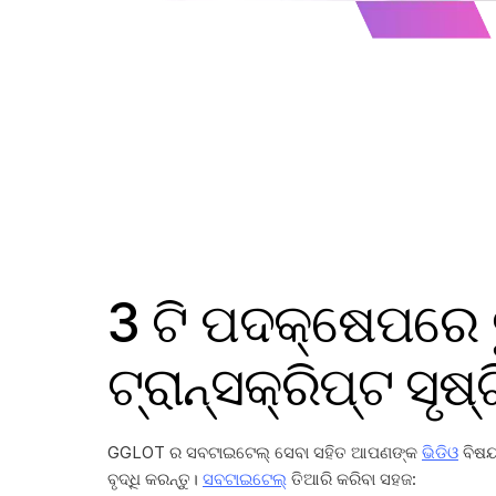
3 ଟି ପଦକ୍ଷେପରେ
ଟ୍ରାନ୍ସକ୍ରିପ୍ଟ ସୃଷ୍
GGLOT ର ସବଟାଇଟେଲ୍ ସେବା ସହିତ ଆପଣଙ୍କ
ଭିଡିଓ
ବିଷୟ
ବୃଦ୍ଧି କରନ୍ତୁ।
ସବଟାଇଟେଲ୍
ତିଆରି କରିବା ସହଜ: