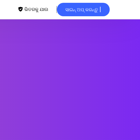
ଭିତରକୁ ଯାଉ
ସାଇନ୍ ଅପ୍ କରନ୍ତୁ |