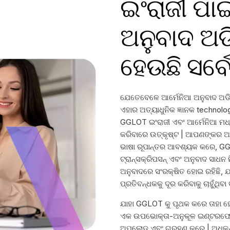
ଇଂରାଜୀ ପାଇ
ଅନୁବାଦ ଅ
ହେଉଛି ସର୍ବ
ଯେତେବେଳେ ଆର୍ମେନିଆ ଅନୁବାଦ ଅଡିଓ
ଏହାର ଅତ୍ୟାଧୁନିକ ଜ୍ଞାନକ technol
GGLOT ଇଂରାଜୀ ଏବଂ ଆର୍ମେନିଆ ମଧ୍
କରିବାରେ ଉତ୍କୃଷ୍ଟ | ଆପଣଙ୍କର ଅଡିଓ 
ଭାଷା ରୂପାନ୍ତର ଆବଶ୍ୟକ କରେ, GGL
ଟ୍ରାନ୍ସକ୍ରିପସନ୍ ଏବଂ ଅନୁବାଦ ସାଧନ
ଅନୁବାଦରେ ସଂରକ୍ଷିତ ହୋଇ ରହିଛି, ଯାହ
ପ୍ରତିବନ୍ଧକକୁ ଦୂର କରିବାକୁ ଚାହୁଁଥି
ଯାହା GGLOT କୁ ପୃଥକ କରେ ତାହା ହେଉ
ଏକ ଉପଭୋକ୍ତା-ଅନୁକୂଳ ଇଣ୍ଟରଫେସ୍
ଅପଲୋଡ୍ ଏବଂ ଗ୍ରହଣ କରେ | ଅଧିକନ