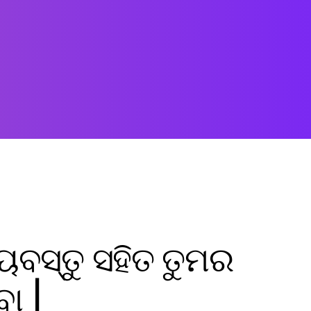
ୟବସ୍ତୁ ସହିତ ତୁମର
ା |