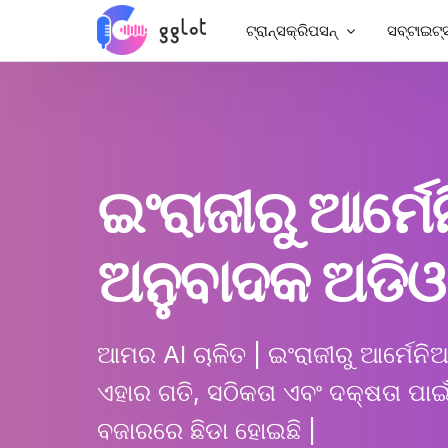
ଟ୍ରାନ୍ସକ୍ରିପସନ୍
ସବ୍ଟାଇଟ୍ସ
ଅଡିଓ ଟ୍ରାନ୍ସକ୍ରିପ୍ କରନ୍ତୁ |
ଭିଡିଓରେ 
ଭିଡିଓ ଟ୍ରାନ୍ସକ୍ରିପ୍ କରନ୍ତୁ |
MP4 ରେ ସ
YouTube କୁ ଟ୍ରାନ୍ସକ୍ରିପସନ୍ କରନ
ଚାଇନିଜ୍ ସ
ଇଂରାଜୀରୁ ଆର୍ମ
ମିଟିଂ ଟ୍ରାନ୍ସକ୍ରିପସନ୍
AI ଡବିଂ |
ପାଠ୍ୟକୁ ଅଡିଓ
ଉପ-ଟାଇଟ
ଅନୁବାଦକ ଅଡିଓ
କର୍ପୋରେଟ୍ ଭଏସ୍ଓଭର
VTT ସୃଷ୍ଟି
ଅଡିଓବୁକ୍ ଭଏସ୍ଓଭର
ଆମର AI ଚାଳିତ |
ଇଂରାଜୀରୁ ଆର୍ମେନି
ଏହାର ଗତି, ସଠିକତା ଏବଂ ଦକ୍ଷତା ପ
ବଜାରରେ ଛିଡା ହୋଇଛି |