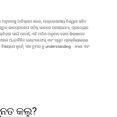
ତିକ ଅନୁବାଦକୁ ଅତିକ୍ରମ କରେ, ଉଲ୍ଲେଖନୀୟ ବିଶ୍ୱାସ ସହିତ
ଷୟବସ୍ତୁର ଭାବପ୍ରବଣତା ସଠିକ୍ ଭାବରେ ପହଞ୍ଚାଯାଏ, ପ୍ରତ୍ୟେକ
ୟକ୍ତିଙ୍କ ପାଇଁ ଆଦର୍ଶ, ଏହି ଅଡିଓ ଅନୁବାଦ ସେବା ଶିକ୍ଷାଗତ
 ଏହାର ଅନ୍ତର୍ନିହିତ ଇଣ୍ଟରଫେସ୍ ଏବଂ ଦ୍ରୁତ ପ୍ରକ୍ରିୟାକରଣ
 ବିଷୟରେ ନୁହେଁ; ଏହା ତୁମର ବୁ understanding ାମଣା ଏବଂ
୍ନତ କଲୁ?