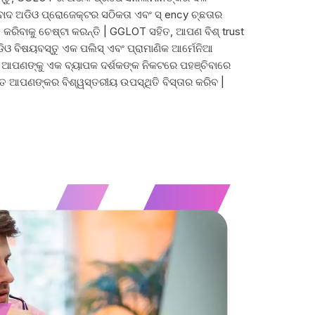
ବାଦ ଅଡିଓ ପ୍ରୋଜେକ୍ଟର ସଠିକତା ଏବଂ ସ୍ ency ଚ୍ଛତାର
ତ କରିବାକୁ ଚେଷ୍ଟା କରନ୍ତି | GGLOT ସହିତ, ଆପଣ ବିଶ୍ trust
 ବିଷୟବସ୍ତୁ ଏକ ପଲିସ୍ ଏବଂ ପ୍ରାମାଣିକ ଆର୍ମେନିଆ
ା ଆପଣଙ୍କୁ ଏକ ବ୍ୟାପକ ଦର୍ଶକଙ୍କ ନିକଟରେ ପହଞ୍ଚିବାରେ
ତ ଆପଣଙ୍କର ବିଶ୍ୱସ୍ତରୀୟ ଉପସ୍ଥିତି ବିସ୍ତାର କରିବ |