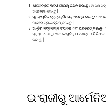
ଆପଣଙ୍କର ଭିଡିଓ ଫାଇଲ୍ ଚୟନ କରନ୍ତୁ
: ଆପଣ ସବ୍ଟା
ଅପଲୋଡ୍ କରନ୍ତୁ |
ସ୍ୱୟଂଚାଳିତ ଟ୍ରାନ୍ସକ୍ରିପସନ୍ ଆରମ୍ଭ କରନ୍ତୁ
: ଆମର 
ଭାବରେ ଟ୍ରାନ୍ସକ୍ରିପ୍ କରନ୍ତୁ |
ଅନ୍ତିମ ସବ୍ଟାଇଟ୍ସ ସଂପାଦନ ଏବଂ ଅପଲୋଡ୍ କରନ୍ତୁ
:
ସୂକ୍ଷ୍ମ-ସଜାନ୍ତୁ ଏବଂ ସେଗୁଡିକୁ ଆପଣଙ୍କର ଭିଡିଓରେ
କରନ୍ତୁ |
ଇଂରାଜୀରୁ ଆର୍ମେନ