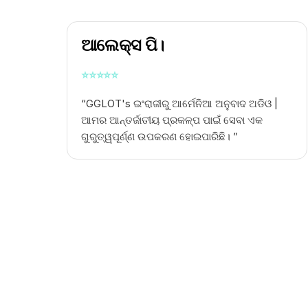
ଆଲେକ୍ସ ପି।
⭐
⭐
⭐
⭐
⭐
“GGLOT's
ଇଂରାଜୀରୁ ଆର୍ମେନିଆ ଅନୁବାଦ ଅଡିଓ |
ଆମର ଆନ୍ତର୍ଜାତୀୟ ପ୍ରକଳ୍ପ ପାଇଁ ସେବା ଏକ
ଗୁରୁତ୍ୱପୂର୍ଣ୍ଣ ଉପକରଣ ହୋଇପାରିଛି। ”