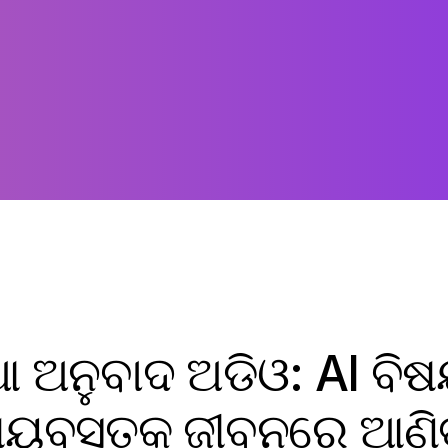
ିଆ ଅନୁବାଦ ଅଡିଓ: AI ବିଷ
ଷୟବସ୍ତୁକୁ ଜୀବନରେ ଆଣିବ