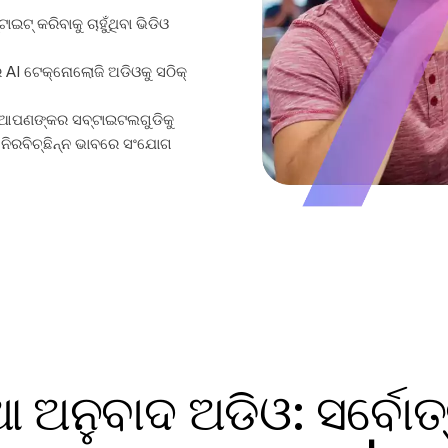
ଇଟ୍ କରିବାକୁ ଚାହୁଁଥିବା ଭିଡିଓ
AI ଟେକ୍ନୋଲୋଜି ଅଡିଓକୁ ସଠିକ୍
 ଆପଣଙ୍କର ସବ୍ଟାଇଟଲଗୁଡିକୁ
 ନିରବିଚ୍ଛିନ୍ନ ଭାବରେ ସଂଯୋଗ
ିଆ ଅନୁବାଦ ଅଡିଓ: ସର୍ବୋ