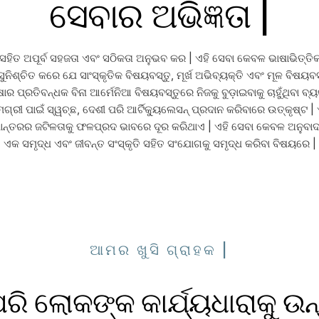
ସେବାର ଅଭିଜ୍ଞତା |
ବା ସହିତ ଅପୂର୍ବ ସହଜତା ଏବଂ ସଠିକତା ଅନୁଭବ କର | ଏହି ସେବା କେବଳ ଭାଷାଭିତ୍
ସୁନିଶ୍ଚିତ କରେ ଯେ ସାଂସ୍କୃତିକ ବିଷୟବସ୍ତୁ, ମୂର୍ଖ ଅଭିବ୍ୟକ୍ତି ଏବଂ ମୂଳ ବି
ର ପ୍ରତିବନ୍ଧକ ବିନା ଆର୍ମେନିଆ ବିଷୟବସ୍ତୁରେ ନିଜକୁ ବୁଡ଼ାଇବାକୁ ଚାହୁଁଥିବା ବ୍
ଗ୍ରୀ ପାଇଁ ସ୍ୱଚ୍ଛ, ଦେଶୀ ପରି ଆର୍ଟିକ୍ୟୁଲେସନ୍ ପ୍ରଦାନ କରିବାରେ ଉତ୍କୃଷ୍ଟ |
ାନ୍ତରର ଜଟିଳତାକୁ ଫଳପ୍ରଦ ଭାବରେ ଦୂର କରିଥାଏ | ଏହି ସେବା କେବଳ ଅନୁବାଦ
ଏକ ସମୃଦ୍ଧ ଏବଂ ଜୀବନ୍ତ ସଂସ୍କୃତି ସହିତ ସଂଯୋଗକୁ ସମୃଦ୍ଧ କରିବା ବିଷୟରେ |
ଆମର ଖୁସି ଗ୍ରାହକ |
ରି ଲୋକଙ୍କ କାର୍ଯ୍ୟଧାରାକୁ ଉନ