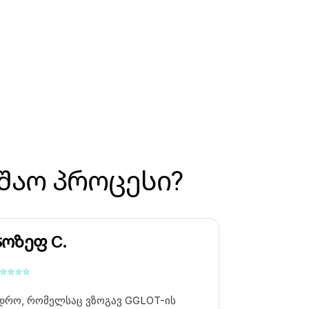
შაო პროცესი?
Ჯოზეფ C.
⭐
⭐
⭐
⭐
დრო, რომელსაც ვზოგავ GGLOT-ის