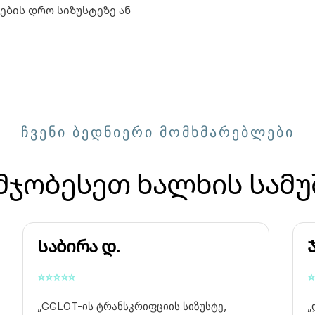
ების დრო სიზუსტეზე ან
ᲩᲕᲔᲜᲘ ᲑᲔᲓᲜᲘᲔᲠᲘ ᲛᲝᲛᲮᲛᲐᲠᲔᲑᲚᲔᲑᲘ
მჯობესეთ ხალხის სამუ
Საბირა დ.
⭐
⭐
⭐
⭐
⭐
⭐
„GGLOT-ის ტრანსკრიფციის სიზუსტე,
„