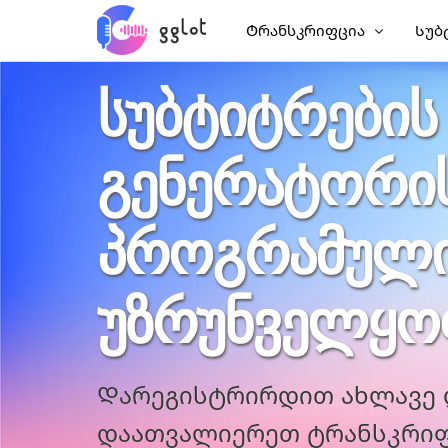
Ტრანსკრიფცია
Სუბ
ᲡᲣᲑᲢᲘᲢᲠᲔᲑᲘᲡ
Აუდიოს ტრანსკრიფცია
Დაა
Ვიდეოს ტრანსკრიფცია
Დაა
ᲒᲔᲜᲔᲠᲐᲢᲝᲠᲘ
Გადაწერეთ YouTube
Ჩინ
Შეხვედრის ტრანსკრიფცი
AI 
ᲞᲠᲝᲒᲠᲐᲛᲣᲚ
Აუდიო ტექსტისთვის
Ქვე
Კორპორატიული Voiceove
VTT
ᲣᲖᲠᲣᲜᲕᲔᲚᲧᲝ
Აუდიოწიგნი ხმოვანი
Დარეგისტრირდით ახლავე 
დაათვალიერეთ ტრანსკრიფ