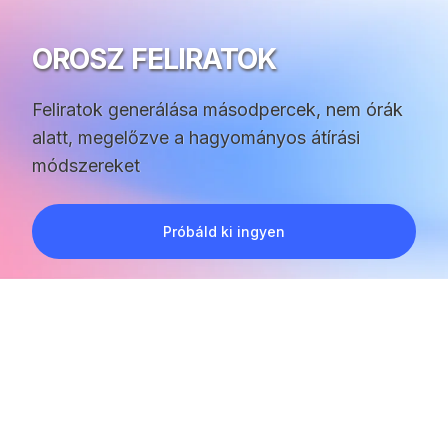
OROSZ FELIRATOK
Feliratok generálása másodpercek, nem órák
alatt, megelőzve a hagyományos átírási
módszereket
Próbáld ki ingyen