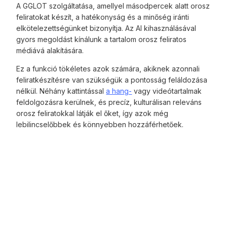
A GGLOT szolgáltatása, amellyel másodpercek alatt orosz
feliratokat készít, a hatékonyság és a minőség iránti
elkötelezettségünket bizonyítja. Az AI kihasználásával
gyors megoldást kínálunk a tartalom orosz feliratos
médiává alakítására.
Ez a funkció tökéletes azok számára, akiknek azonnali
feliratkészítésre van szükségük a pontosság feláldozása
nélkül. Néhány kattintással
a hang-
vagy videótartalmak
feldolgozásra kerülnek, és precíz, kulturálisan releváns
orosz feliratokkal látják el őket, így azok még
lebilincselőbbek és könnyebben hozzáférhetőek.