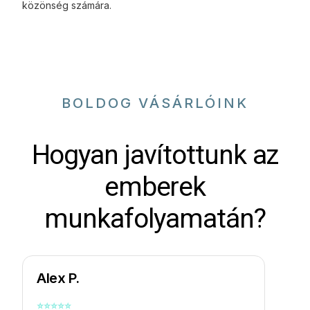
közönség számára.
BOLDOG VÁSÁRLÓINK
Hogyan javítottunk az
emberek
munkafolyamatán?
Alex P.
⭐
⭐
⭐
⭐
⭐