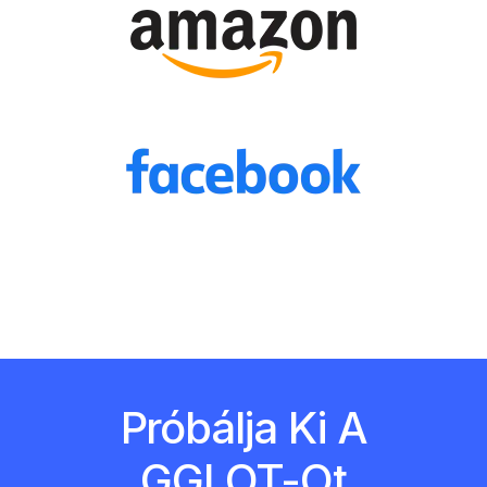
Próbálja Ki A
GGLOT-Ot