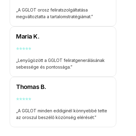
„A GGLOT orosz feliratszolgáltatása
megváltoztatta a tartalomstratégiámat.”
Maria K.
⭐
⭐
⭐
⭐
⭐
„Lenyűgözött a GGLOT feliratgenerálásának
sebessége és pontossága.”
Thomas B.
⭐
⭐
⭐
⭐
⭐
„A GGLOT minden eddiginél könnyebbé tette
az oroszul beszélő közönség elérését.”