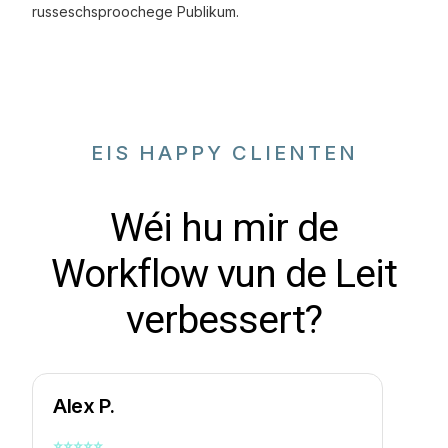
russeschsproochege Publikum.
EIS HAPPY CLIENTEN
Wéi hu mir de
Workflow vun de Leit
verbessert?
Alex P.
⭐
⭐
⭐
⭐
⭐