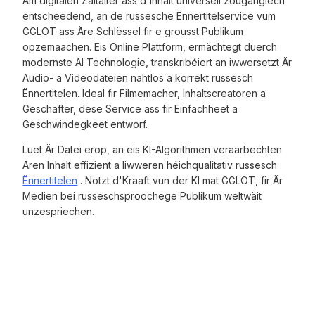
Am digitalen Zäitalter ass d'Inhalt universell zougänglech
entscheedend, an de russesche Ënnertitelservice vum
GGLOT ass Äre Schlëssel fir e grousst Publikum
opzemaachen. Eis Online Plattform, ermächtegt duerch
modernste AI Technologie, transkribéiert an iwwersetzt Är
Audio- a Videodateien nahtlos a korrekt russesch
Ënnertitelen. Ideal fir Filmemacher, Inhaltscreatoren a
Geschäfter, dëse Service ass fir Einfachheet a
Geschwindegkeet entworf.
Luet Är Datei erop, an eis KI-Algorithmen veraarbechten
Ären Inhalt effizient a liwweren héichqualitativ russesch
Ënnertitelen
. Notzt d'Kraaft vun der KI mat GGLOT, fir Är
Medien bei russeschsproochege Publikum weltwäit
unzespriechen.