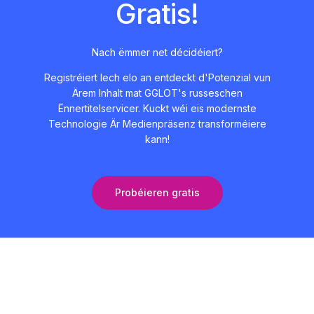
Gratis!
Nach ëmmer net décidéiert?
Registréiert Iech elo an entdeckt d'Potenzial vun
Ärem Inhalt mat GGLOT's russeschen
Ënnertitelservicer. Kuckt wéi eis modernste
Technologie Är Medienpräsenz transforméiere
kann!
Probéieren gratis