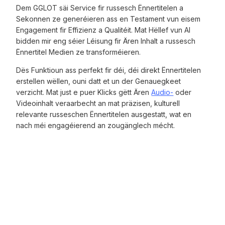
Dem GGLOT säi Service fir russesch Ënnertitelen a
Sekonnen ze generéieren ass en Testament vun eisem
Engagement fir Effizienz a Qualitéit. Mat Hëllef vun AI
bidden mir eng séier Léisung fir Ären Inhalt a russesch
Ënnertitel Medien ze transforméieren.
Dës Funktioun ass perfekt fir déi, déi direkt Ënnertitelen
erstellen wëllen, ouni datt et un der Genauegkeet
verzicht. Mat just e puer Klicks gëtt Ären
Audio-
oder
Videoinhalt veraarbecht an mat präzisen, kulturell
relevante russeschen Ënnertitelen ausgestatt, wat en
nach méi engagéierend an zougänglech mécht.