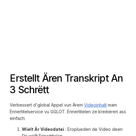
Erstellt Ären Transkript An
3 Schrëtt
Verbessert d'global Appel vun Ärem
Videoinhalt
mam
Ënnertitelservice vu GGLOT. Ënnertitelen ze kreéieren ass
einfach:
Wielt Är Videodatei
: Eroplueden de Video deen
Dir wëllt Ënnertitelen.