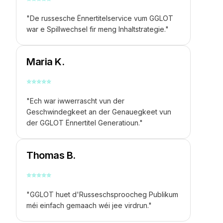
"De russesche Ënnertitelservice vum GGLOT
war e Spillwechsel fir meng Inhaltstrategie."
Maria K.
⭐
⭐
⭐
⭐
⭐
"Ech war iwwerrascht vun der
Geschwindegkeet an der Genauegkeet vun
der GGLOT Ënnertitel Generatioun."
Thomas B.
⭐
⭐
⭐
⭐
⭐
"GGLOT huet d'Russeschsproocheg Publikum
méi einfach gemaach wéi jee virdrun."