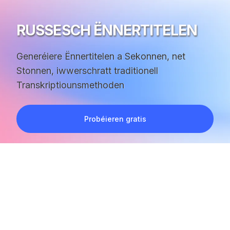
RUSSESCH ËNNERTITELEN
Generéiere Ënnertitelen a Sekonnen, net
Stonnen, iwwerschratt traditionell
Transkriptiounsmethoden
Probéieren gratis