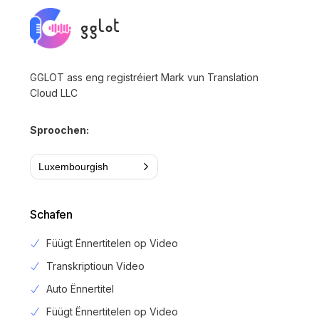
GGLOT ass eng registréiert Mark vun Translation
Cloud LLC
Sproochen:
Luxembourgish
Schafen
Füügt Ënnertitelen op Video
Transkriptioun Video
Auto Ënnertitel
Füügt Ënnertitelen op Video