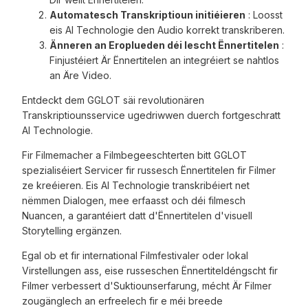
Automatesch Transkriptioun initiéieren
: Loosst
eis AI Technologie den Audio korrekt transkriberen.
Änneren an Eroplueden déi lescht Ënnertitelen
:
Finjustéiert Är Ënnertitelen an integréiert se nahtlos
an Äre Video.
Entdeckt dem GGLOT säi revolutionären
Transkriptiounsservice ugedriwwen duerch fortgeschratt
AI Technologie.
Fir Filmemacher a Filmbegeeschterten bitt GGLOT
spezialiséiert Servicer fir russesch Ënnertitelen fir Filmer
ze kreéieren. Eis AI Technologie transkribéiert net
nëmmen Dialogen, mee erfaasst och déi filmesch
Nuancen, a garantéiert datt d'Ënnertitelen d'visuell
Storytelling ergänzen.
Egal ob et fir international Filmfestivaler oder lokal
Virstellungen ass, eise russeschen Ënnertiteldéngscht fir
Filmer verbessert d'Suktiounserfarung, mécht Är Filmer
zougänglech an erfreelech fir e méi breede