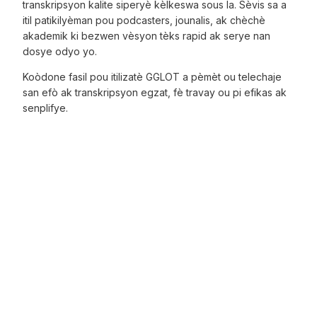
transkripsyon kalite siperyè kèlkeswa sous la. Sèvis sa a
itil patikilyèman pou podcasters, jounalis, ak chèchè
akademik ki bezwen vèsyon tèks rapid ak serye nan
dosye odyo yo.
Koòdone fasil pou itilizatè GGLOT a pèmèt ou telechaje
san efò ak transkripsyon egzat, fè travay ou pi efikas ak
senplifye.