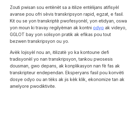
Zouti pwisan sou entènèt sa a itilize entèlijans atifisyèl
avanse pou ofri sèvis transkripsyon rapid, egzat, e fasil.
Kit ou se yon transkriptè pwofesyonèl, yon etidyan, oswa
yon moun ki travay regilyèman ak kontni
odyo
ak videyo,
GGLOT bay yon solisyon pratik ak efikas pou tout
bezwen transkripsyon ou yo.
Avèk lojisyèl nou an, itilizatè yo ka kontoune defi
tradisyonèl yo nan transkripsyon, tankou pwosesis
dousman, gwo depans, ak konplikasyon nan fè fas ak
transkripteur endependan. Eksperyans fasil pou konvèti
dosye odyo ou an tèks ak jis kèk klik, ekonomize tan ak
amelyore pwodiktivite.