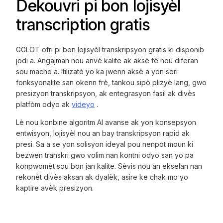
Dekouvri pi bon lojisyèl
transcription gratis
GGLOT ofri pi bon lojisyèl transkripsyon gratis ki disponib
jodi a. Angajman nou anvè kalite ak aksè fè nou diferan
sou mache a. Itilizatè yo ka jwenn aksè a yon seri
fonksyonalite san okenn frè, tankou sipò plizyè lang, gwo
presizyon transkripsyon, ak entegrasyon fasil ak divès
platfòm odyo ak
videyo
.
Lè nou konbine algoritm AI avanse ak yon konsepsyon
entwisyon, lojisyèl nou an bay transkripsyon rapid ak
presi. Sa a se yon solisyon ideyal pou nenpòt moun ki
bezwen transkri gwo volim nan kontni odyo san yo pa
konpwomèt sou bon jan kalite. Sèvis nou an ekselan nan
rekonèt divès aksan ak dyalèk, asire ke chak mo yo
kaptire avèk presizyon.