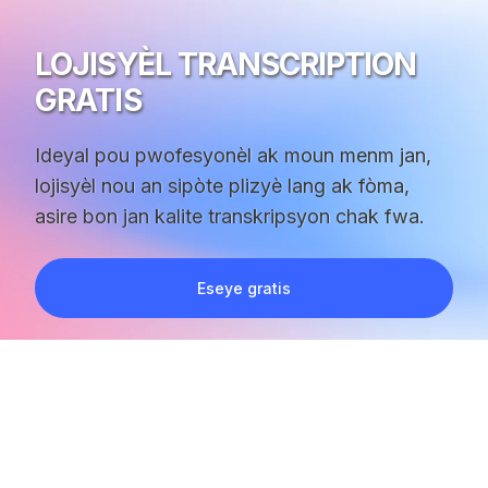
LOJISYÈL TRANSCRIPTION
GRATIS
Ideyal pou pwofesyonèl ak moun menm jan,
lojisyèl nou an sipòte plizyè lang ak fòma,
asire bon jan kalite transkripsyon chak fwa.
Eseye gratis