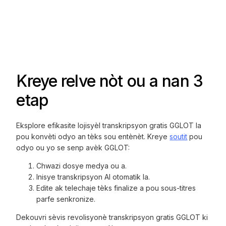
Kreye relve nòt ou a nan 3
etap
Eksplore efikasite lojisyèl transkripsyon gratis GGLOT la
pou konvèti odyo an tèks sou entènèt. Kreye
soutit
pou
odyo ou yo se senp avèk GGLOT:
Chwazi dosye medya ou a.
Inisye transkripsyon AI otomatik la.
Edite ak telechaje tèks finalize a pou sous-titres
parfe senkronize.
Dekouvri sèvis revolisyonè transkripsyon gratis GGLOT ki