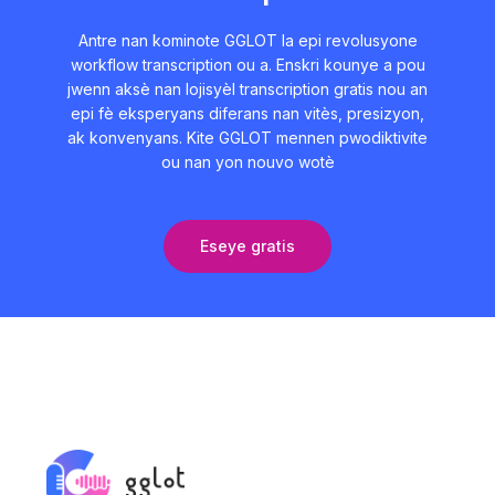
Antre nan kominote GGLOT la epi revolusyone
workflow transcription ou a. Enskri kounye a pou
jwenn aksè nan lojisyèl transcription gratis nou an
epi fè eksperyans diferans nan vitès, presizyon,
ak konvenyans. Kite GGLOT mennen pwodiktivite
ou nan yon nouvo wotè
Eseye gratis