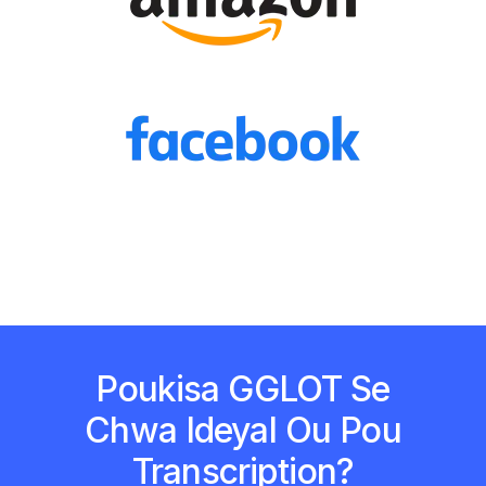
Poukisa GGLOT Se
Chwa Ideyal Ou Pou
Transcription?