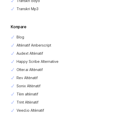
Transkri odyo
Transkri Mp3
Konpare
Blog
Altènatif Amberscript
Audext Altènatif
Happy Scribe Alternative
Otter.ai Altènatif
Rev Altènatif
Sonix Altènatif
Tèm altènatif
Trint Altènatif
Veed.io Altènatif