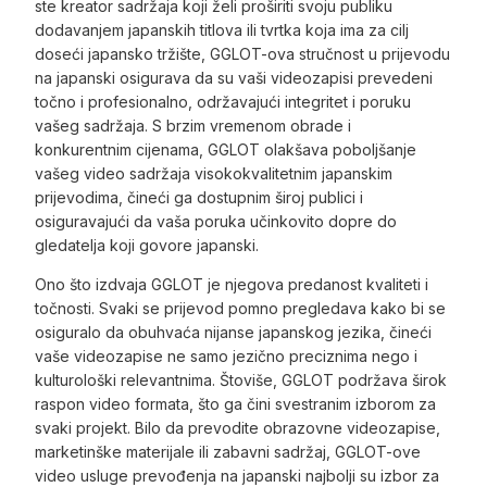
ste kreator sadržaja koji želi proširiti svoju publiku
dodavanjem japanskih titlova ili tvrtka koja ima za cilj
doseći japansko tržište, GGLOT-ova stručnost u prijevodu
na japanski osigurava da su vaši videozapisi prevedeni
točno i profesionalno, održavajući integritet i poruku
vašeg sadržaja. S brzim vremenom obrade i
konkurentnim cijenama, GGLOT olakšava poboljšanje
vašeg video sadržaja visokokvalitetnim japanskim
prijevodima, čineći ga dostupnim široj publici i
osiguravajući da vaša poruka učinkovito dopre do
gledatelja koji govore japanski.
Ono što izdvaja GGLOT je njegova predanost kvaliteti i
točnosti. Svaki se prijevod pomno pregledava kako bi se
osiguralo da obuhvaća nijanse japanskog jezika, čineći
vaše videozapise ne samo jezično preciznima nego i
kulturološki relevantnima. Štoviše, GGLOT podržava širok
raspon video formata, što ga čini svestranim izborom za
svaki projekt. Bilo da prevodite obrazovne videozapise,
marketinške materijale ili zabavni sadržaj, GGLOT-ove
video usluge prevođenja na japanski najbolji su izbor za