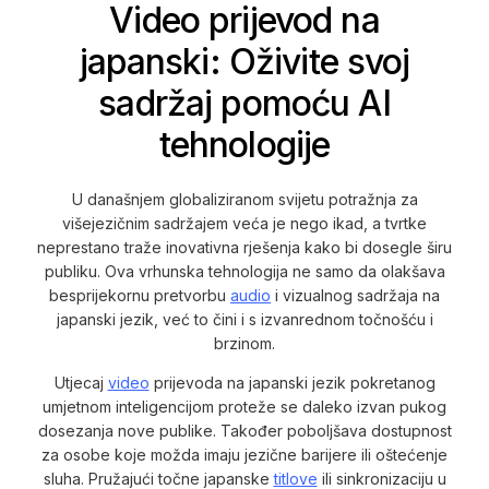
Video prijevod na
japanski: Oživite svoj
sadržaj pomoću AI
tehnologije
U današnjem globaliziranom svijetu potražnja za
višejezičnim sadržajem veća je nego ikad, a tvrtke
neprestano traže inovativna rješenja kako bi dosegle širu
publiku. Ova vrhunska tehnologija ne samo da olakšava
besprijekornu pretvorbu
audio
i vizualnog sadržaja na
japanski jezik, već to čini i s izvanrednom točnošću i
brzinom.
Utjecaj
video
prijevoda na japanski jezik pokretanog
umjetnom inteligencijom proteže se daleko izvan pukog
dosezanja nove publike. Također poboljšava dostupnost
za osobe koje možda imaju jezične barijere ili oštećenje
sluha. Pružajući točne japanske
titlove
ili sinkronizaciju u