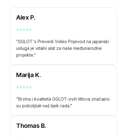
Alex P.
⭐
⭐
⭐
⭐
⭐
“GGLOT's
Prevedi Video Prijevod na japanski
usluga je vitalni alat za naše međunarodne
projekte.”
Marija K.
⭐
⭐
⭐
⭐
⭐
"Brzina i kvaliteta GGLOT-ovih titlova značajno
su poboljšali naš tijek rada."
Thomas B.