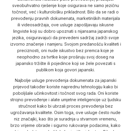
sveobuhvatno rješenje koje osigurava ne samo jezičnu
točnost, već i kulturološku prikladnost. Bilo da se radi o
prevođenju pravnih dokumenata, marketinških materijala
ili videosadržaja, ove usluge zapošljavaju iskusne
lingviste koji su dobro upoznati s nijansama japanskog
jezika, osiguravajući da prevedeni sadržaj zadrži svoje
izvorno značenje i namjeru. Svojom predanošću kvaliteti i
preciznosti, oni nude iskustvo bez premca koje je
neophodno za tvrtke koje proširuju svoj doseg na
japansko tržište ili pojedince koji se žele povezati s
publikom koja govori japanski.
Najbolje usluge prevođenja dokumenata za japanski
prijevod također koriste naprednu tehnologiju kako bi
poboljšale učinkovitost i točnost svog rada. Oni koriste
strojno prevođenje i alate umjetne inteligencije uz ljudsku
stručnost kako bi ubrzali proces prevođenja bez
ugrožavanja kvalitete. Osim toga, ove usluge često nude
niz značajki, kao što je suradnja u stvarnom vremenu,
brzo vrijeme obrade i sigurno rukovanje podacima, kako