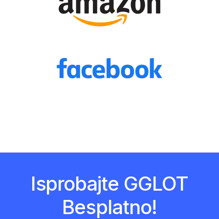
Isprobajte GGLOT
Besplatno!