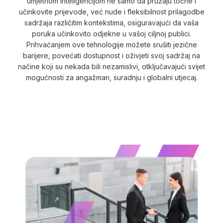
umjetnom inteligencijom ne samo da pružaju točne i
učinkovite prijevode, već nude i fleksibilnost prilagodbe
sadržaja različitim kontekstima, osiguravajući da vaša
poruka učinkovito odjekne u vašoj ciljnoj publici.
Prihvaćanjem ove tehnologije možete srušiti jezične
barijere, povećati dostupnost i oživjeti svoj sadržaj na
načine koji su nekada bili nezamislivi, otključavajući svijet
mogućnosti za angažman, suradnju i globalni utjecaj.