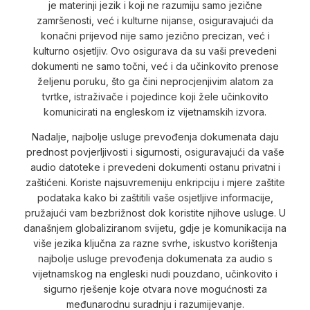
je materinji jezik i koji ne razumiju samo jezične
zamršenosti, već i kulturne nijanse, osiguravajući da
konačni prijevod nije samo jezično precizan, već i
kulturno osjetljiv. Ovo osigurava da su vaši prevedeni
dokumenti ne samo točni, već i da učinkovito prenose
željenu poruku, što ga čini neprocjenjivim alatom za
tvrtke, istraživače i pojedince koji žele učinkovito
komunicirati na engleskom iz vijetnamskih izvora.
Nadalje, najbolje usluge prevođenja dokumenata daju
prednost povjerljivosti i sigurnosti, osiguravajući da vaše
audio datoteke i prevedeni dokumenti ostanu privatni i
zaštićeni. Koriste najsuvremeniju enkripciju i mjere zaštite
podataka kako bi zaštitili vaše osjetljive informacije,
pružajući vam bezbrižnost dok koristite njihove usluge. U
današnjem globaliziranom svijetu, gdje je komunikacija na
više jezika ključna za razne svrhe, iskustvo korištenja
najbolje usluge prevođenja dokumenata za audio s
vijetnamskog na engleski nudi pouzdano, učinkovito i
sigurno rješenje koje otvara nove mogućnosti za
međunarodnu suradnju i razumijevanje.