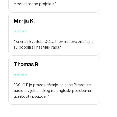
međunarodne projekte.”
Marija K.
⭐
⭐
⭐
⭐
⭐
"Brzina i kvaliteta GGLOT-ovih titlova značajno
su poboljšali naš tijek rada."
Thomas B.
⭐
⭐
⭐
⭐
⭐
“GGLOT je pravo rješenje za naše
Prevedite
audio s vijetnamskog na engleski
potrebama –
učinkovit i pouzdan.”