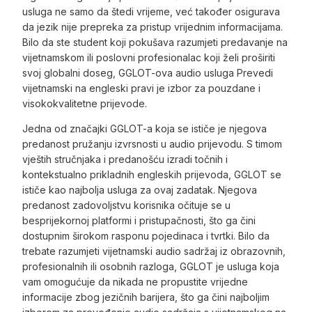
usluga ne samo da štedi vrijeme, već također osigurava
da jezik nije prepreka za pristup vrijednim informacijama.
Bilo da ste student koji pokušava razumjeti predavanje na
vijetnamskom ili poslovni profesionalac koji želi proširiti
svoj globalni doseg, GGLOT-ova audio usluga Prevedi
vijetnamski na engleski pravi je izbor za pouzdane i
visokokvalitetne prijevode.
Jedna od značajki GGLOT-a koja se ističe je njegova
predanost pružanju izvrsnosti u audio prijevodu. S timom
vještih stručnjaka i predanošću izradi točnih i
kontekstualno prikladnih engleskih prijevoda, GGLOT se
ističe kao najbolja usluga za ovaj zadatak. Njegova
predanost zadovoljstvu korisnika očituje se u
besprijekornoj platformi i pristupačnosti, što ga čini
dostupnim širokom rasponu pojedinaca i tvrtki. Bilo da
trebate razumjeti vijetnamski audio sadržaj iz obrazovnih,
profesionalnih ili osobnih razloga, GGLOT je usluga koja
vam omogućuje da nikada ne propustite vrijedne
informacije zbog jezičnih barijera, što ga čini najboljim