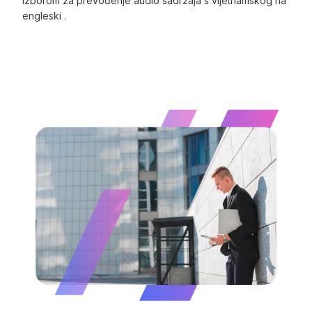
izborom za prevođenje audio sadržaja s vijetnamskog na
engleski .