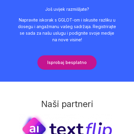
Još uvijek razmišljate?
Napravite iskorak s GGLOT-om i iskusite razliku u
dosegu i angažmanu vašeg sadržaja. Registrirajte
se sada za našu uslugu i podignite svoje medije
na nove visine!
Isprobaj besplatno
Naši partneri