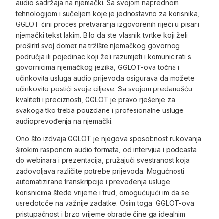
audio sadržaja na njemački. Sa svojom naprednom
tehnologijom i sučeljem koje je jednostavno za korisnika,
GGLOT čini proces pretvaranja izgovorenih riječi u pisani
njemački tekst lakim. Bilo da ste vlasnik tvrtke koji želi
proširiti svoj domet na tržište njemačkog govornog
područja ili pojedinac koji želi razumjeti i komunicirati s
govornicima njemačkog jezika, GGLOT-ova točna i
učinkovita usluga audio prijevoda osigurava da možete
učinkovito postići svoje ciljeve. Sa svojom predanošću
kvaliteti i preciznosti, GGLOT je pravo rješenje za
svakoga tko treba pouzdane i profesionalne usluge
audioprevođenja na njemački.
Ono što izdvaja GGLOT je njegova sposobnost rukovanja
širokim rasponom audio formata, od intervjua i podcasta
do webinara i prezentacija, pružajući svestranost koja
zadovoljava različite potrebe prijevoda. Mogućnosti
automatizirane transkripcije i prevođenja usluge
korisnicima štede vrijeme i trud, omogućujući im da se
usredotoče na važnije zadatke. Osim toga, GGLOT-ova
pristupačnost i brzo vrijeme obrade čine ga idealnim