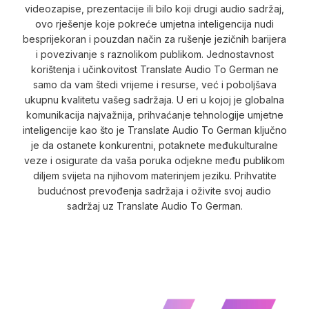
videozapise, prezentacije ili bilo koji drugi audio sadržaj,
ovo rješenje koje pokreće umjetna inteligencija nudi
besprijekoran i pouzdan način za rušenje jezičnih barijera
i povezivanje s raznolikom publikom. Jednostavnost
korištenja i učinkovitost Translate Audio To German ne
samo da vam štedi vrijeme i resurse, već i poboljšava
ukupnu kvalitetu vašeg sadržaja. U eri u kojoj je globalna
komunikacija najvažnija, prihvaćanje tehnologije umjetne
inteligencije kao što je Translate Audio To German ključno
je da ostanete konkurentni, potaknete međukulturalne
veze i osigurate da vaša poruka odjekne među publikom
diljem svijeta na njihovom materinjem jeziku. Prihvatite
budućnost prevođenja sadržaja i oživite svoj audio
sadržaj uz Translate Audio To German.