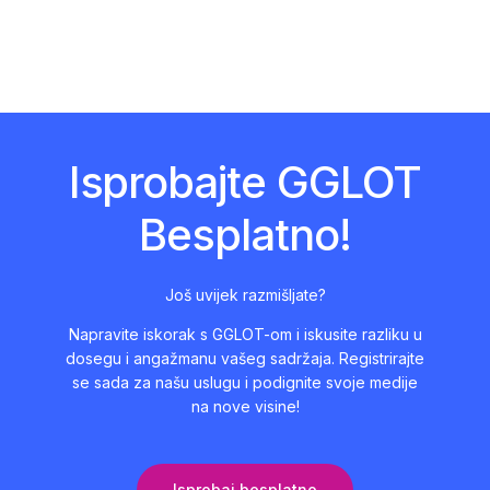
Isprobajte GGLOT
Besplatno!
Još uvijek razmišljate?
Napravite iskorak s GGLOT-om i iskusite razliku u
dosegu i angažmanu vašeg sadržaja. Registrirajte
se sada za našu uslugu i podignite svoje medije
na nove visine!
Isprobaj besplatno