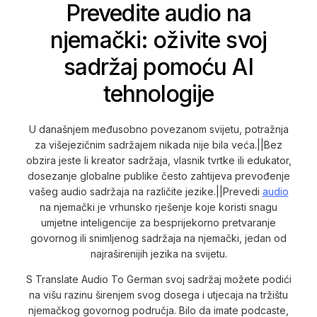
Prevedite audio na
njemački: oživite svoj
sadržaj pomoću AI
tehnologije
U današnjem međusobno povezanom svijetu, potražnja
za višejezičnim sadržajem nikada nije bila veća.||Bez
obzira jeste li kreator sadržaja, vlasnik tvrtke ili edukator,
dosezanje globalne publike često zahtijeva prevođenje
vašeg audio sadržaja na različite jezike.||Prevedi
audio
na njemački je vrhunsko rješenje koje koristi snagu
umjetne inteligencije za besprijekorno pretvaranje
govornog ili snimljenog sadržaja na njemački, jedan od
najraširenijih jezika na svijetu.
S Translate Audio To German svoj sadržaj možete podići
na višu razinu širenjem svog dosega i utjecaja na tržištu
njemačkog govornog područja. Bilo da imate podcaste,