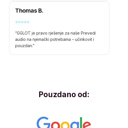
Thomas B.
⭐
⭐
⭐
⭐
⭐
“GGLOT je pravo rješenje za naše
Prevedi
audio na njemački
potrebama – učinkovit i
pouzdan.”
Pouzdano od: