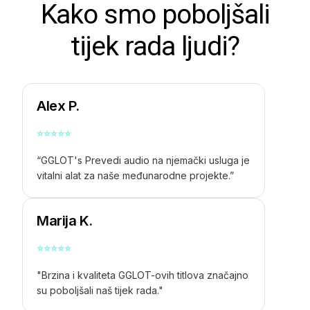
Kako smo poboljšali
tijek rada ljudi?
Alex P.
⭐
⭐
⭐
⭐
⭐
“GGLOT's
Prevedi audio na njemački
usluga je
vitalni alat za naše međunarodne projekte.”
Marija K.
⭐
⭐
⭐
⭐
⭐
"Brzina i kvaliteta GGLOT-ovih titlova značajno
su poboljšali naš tijek rada."