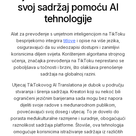
svoj sadržaj pomoću AI
tehnologije
Alat za prevođenje s umjetnom inteligencijom na TikToku
besprijekorno integrira
titlove
i opise na više jezika,
osiguravajući da su videozapisi dostupni i zanimljivi
korisnicima diljem svijeta. Korištenjem algoritama strojnog
učenja, značajka prevođenja na TikToku neprestano se
poboljšava u točnosti i brzini, što olakšava prenošenje
sadržaja na globalnoj razini.
Utjecaj TikTokovog AI Translationa je dubok u području
stvaranja i širenja sadržaja. Kreatori koji su nekoć bili
ograničeni jezičnim barijerama sada mogu bez napora
dijeliti svoje radove s međunarodnom publikom,
povećavajući svoj doseg i utjecaj. To je dovelo do
porasta međukulturalne razmjene i suradnje, obogaćujući
raznolikost sadržaja platforme. Štoviše, ova tehnologija
omogućuje korisnicima istraživanje sadržaja iz različitih