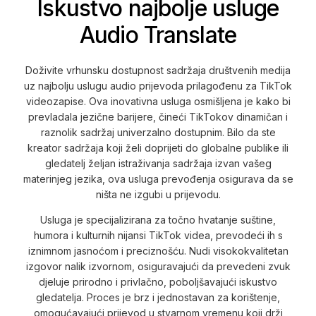
Iskustvo najbolje usluge
Audio Translate
Doživite vrhunsku dostupnost sadržaja društvenih medija
uz najbolju uslugu audio prijevoda prilagođenu za TikTok
videozapise. Ova inovativna usluga osmišljena je kako bi
prevladala jezične barijere, čineći TikTokov dinamičan i
raznolik sadržaj univerzalno dostupnim. Bilo da ste
kreator sadržaja koji želi doprijeti do globalne publike ili
gledatelj željan istraživanja sadržaja izvan vašeg
materinjeg jezika, ova usluga prevođenja osigurava da se
ništa ne izgubi u prijevodu.
Usluga je specijalizirana za točno hvatanje suštine,
humora i kulturnih nijansi TikTok videa, prevodeći ih s
iznimnom jasnoćom i preciznošću. Nudi visokokvalitetan
izgovor nalik izvornom, osiguravajući da prevedeni zvuk
djeluje prirodno i privlačno, poboljšavajući iskustvo
gledatelja. Proces je brz i jednostavan za korištenje,
omogućavajući prijevod u stvarnom vremenu koji drži