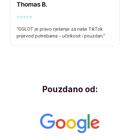
Thomas B.
⭐
⭐
⭐
⭐
⭐
“GGLOT je pravo rješenje za naše
TikTok
prijevod
potrebama – učinkovit i pouzdan.”
Pouzdano od: