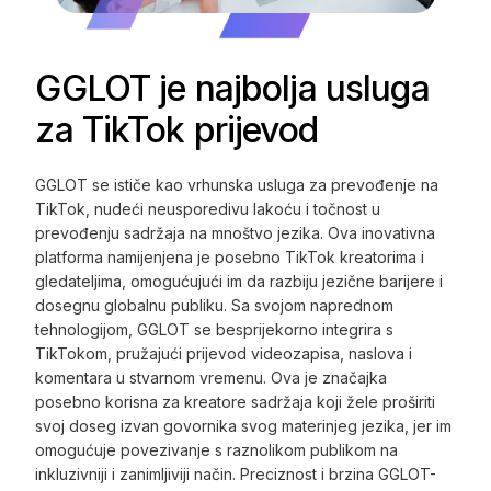
GGLOT je najbolja usluga
za TikTok prijevod
GGLOT se ističe kao vrhunska usluga za prevođenje na
TikTok, nudeći neusporedivu lakoću i točnost u
prevođenju sadržaja na mnoštvo jezika. Ova inovativna
platforma namijenjena je posebno TikTok kreatorima i
gledateljima, omogućujući im da razbiju jezične barijere i
dosegnu globalnu publiku. Sa svojom naprednom
tehnologijom, GGLOT se besprijekorno integrira s
TikTokom, pružajući prijevod videozapisa, naslova i
komentara u stvarnom vremenu. Ova je značajka
posebno korisna za kreatore sadržaja koji žele proširiti
svoj doseg izvan govornika svog materinjeg jezika, jer im
omogućuje povezivanje s raznolikom publikom na
inkluzivniji i zanimljiviji način. Preciznost i brzina GGLOT-