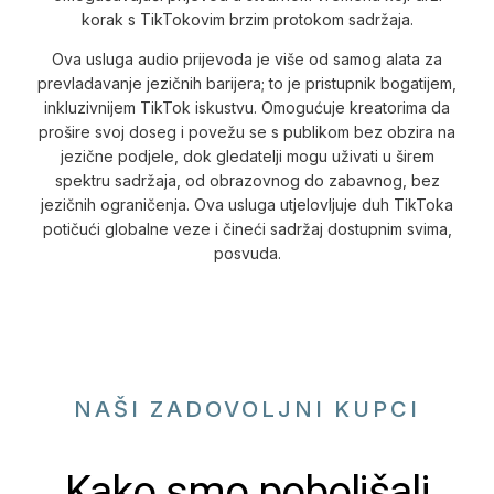
korak s TikTokovim brzim protokom sadržaja.
Ova usluga audio prijevoda je više od samog alata za
prevladavanje jezičnih barijera; to je pristupnik bogatijem,
inkluzivnijem TikTok iskustvu. Omogućuje kreatorima da
prošire svoj doseg i povežu se s publikom bez obzira na
jezične podjele, dok gledatelji mogu uživati u širem
spektru sadržaja, od obrazovnog do zabavnog, bez
jezičnih ograničenja. Ova usluga utjelovljuje duh TikToka
potičući globalne veze i čineći sadržaj dostupnim svima,
posvuda.
NAŠI ZADOVOLJNI KUPCI
Kako smo poboljšali