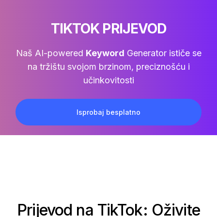
TIKTOK PRIJEVOD
Naš AI-powered
Keyword
Generator ističe se
na tržištu svojom brzinom, preciznošću i
učinkovitosti
Isprobaj besplatno
Prijevod na TikTok: Oživite