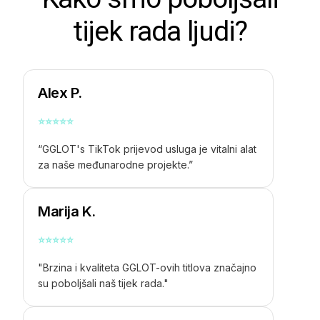
tijek rada ljudi?
Alex P.
⭐
⭐
⭐
⭐
⭐
“GGLOT's
TikTok prijevod
usluga je vitalni alat
za naše međunarodne projekte.”
Marija K.
⭐
⭐
⭐
⭐
⭐
"Brzina i kvaliteta GGLOT-ovih titlova značajno
su poboljšali naš tijek rada."