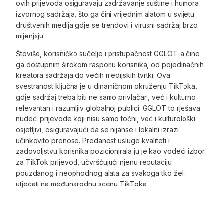
ovih prijevoda osiguravaju zadržavanje suštine i humora
izvornog sadržaja, što ga čini vrijednim alatom u svijetu
društvenih medija gdje se trendovi i virusni sadržaj brzo
mijenjaju.
Štoviše, korisničko sučelje i pristupačnost GGLOT-a čine
ga dostupnim širokom rasponu korisnika, od pojedinačnih
kreatora sadržaja do većih medijskih tvrtki. Ova
svestranost ključna je u dinamičnom okruženju TikToka,
gdje sadržaj treba biti ne samo privlačan, već i kulturno
relevantan i razumljiv globalnoj publici. GGLOT to rješava
nudeći prijevode koji nisu samo točni, već i kulturološki
osjetljivi, osiguravajući da se nijanse i lokalni izrazi
učinkovito prenose. Predanost usluge kvaliteti i
zadovoljstvu korisnika pozicionirala ju je kao vodeći izbor
za TikTok prijevod, učvršćujući njenu reputaciju
pouzdanog i neophodnog alata za svakoga tko želi
utjecati na međunarodnu scenu TikToka.