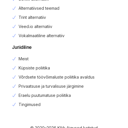
Alternatiivsed teemad
Trint alternatiiv
Veed.io alternatiiv
Vokalmaatiline alternatiiv
Juriidiline
Meist
Küpsiste poliitika
Võrdsete töövõimaluste poliitika avaldus
Privaatsuse ja turvalisuse järgimine
Eraelu puutumatuse poliitika
Login
Tingimused
Registreeru
© 2020–2026 Kõik õigused kaitstud