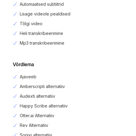
Automaatsed subtiitrid
Lisage videole pealdised
Tõlgi video
Heli transkribeerimine
Mp3 transkribeerimine
Võrdlema
Ajaveeb
Amberscripti alternatiiv
Audexti alternatiiv
Happy Scribe alternatiiv
Otter.ai Alternatiiv
Rev Alternatiiv
Sonixi alternatiiv