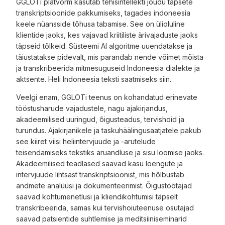
GGLOTi platvorm kasutab tehisintellekti jõudu täpsete
transkriptsioonide pakkumiseks, tagades indoneesia
keele nüansside tõhusa tabamise. See on ülioluline
klientide jaoks, kes vajavad kriitiliste ärivajaduste jaoks
täpseid tõlkeid. Süsteemi AI algoritme uuendatakse ja
täiustatakse pidevalt, mis parandab nende võimet mõista
ja transkribeerida mitmesuguseid Indoneesia dialekte ja
aktsente. Heli Indoneesia teksti saatmiseks siin.
Veelgi enam, GGLOTi teenus on kohandatud erinevate
tööstusharude vajadustele, nagu ajakirjandus,
akadeemilised uuringud, õigusteadus, tervishoid ja
turundus. Ajakirjanikele ja taskuhäälingusaatjatele pakub
see kiiret viisi heliintervjuude ja -arutelude
teisendamiseks tekstiks aruandluse ja sisu loomise jaoks.
Akadeemilised teadlased saavad kasu loengute ja
intervjuude lihtsast transkriptsioonist, mis hõlbustab
andmete analüüsi ja dokumenteerimist. Õigustöötajad
saavad kohtumenetlusi ja kliendikohtumisi täpselt
transkribeerida, samas kui tervishoiuteenuse osutajad
saavad patsientide suhtlemise ja meditsiiniseminarid