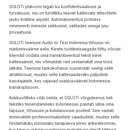
GGLOTi platvorm tagab ka konfidentsiaalsuse ja
turvalisuse, mis on tundlikku teavet käitlevate ettevõtete
jaoks kriitiline aspekt. Automatiseeritud protsess
minimeerib inimeste sekkumist, säilitades seega sisu
privaatsuse.
GGLOTi teenuse Audio to Text Indonesia tõhusus on
märkimisväärne eelis. Kiirete töötlemisaegade tõttu võivad
kliendid oodata oma transkribeeritud teksti kiiret
kättesaamist, mis võimaldab neil viivitamatult oma tööd
jätkata. Teenuse taskukohasus suurendab veelgi selle
atraktiivsust, muutes selle kättesaadavaks paljudele
kasutajatele, kes vajavad usaldusväärset Indoneesia
transkriptsiooni.
Kokkuvõtteks võib öelda, et GGLOTi võrguteenus heli
tekstiks teisendamiseks Indoneesias paistab silma oma
täpsuse, tõhususe ja kulutasuvuse poolest. See vastab
erinevatele professionaalsetele vajadustele, muutes selle
hindamatuks tööriistaks tänapäeva kiires ärikeskkonnas,
kus täpsus ja kiire juurdepääs teabele on ülimalt tähtsad.