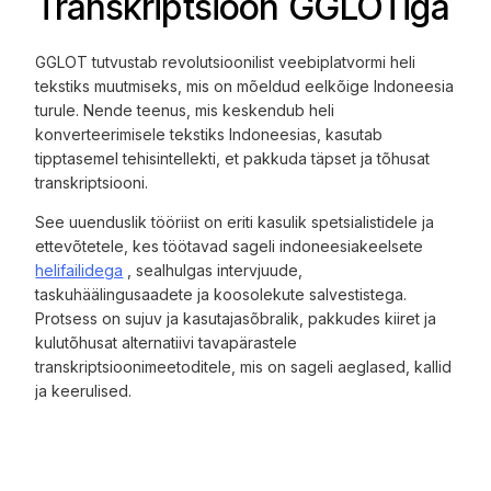
Transkriptsioon GGLOTiga
GGLOT tutvustab revolutsioonilist veebiplatvormi heli
tekstiks muutmiseks, mis on mõeldud eelkõige Indoneesia
turule. Nende teenus, mis keskendub heli
konverteerimisele tekstiks Indoneesias, kasutab
tipptasemel tehisintellekti, et pakkuda täpset ja tõhusat
transkriptsiooni.
See uuenduslik tööriist on eriti kasulik spetsialistidele ja
ettevõtetele, kes töötavad sageli indoneesiakeelsete
helifailidega
, sealhulgas intervjuude,
taskuhäälingusaadete ja koosolekute salvestistega.
Protsess on sujuv ja kasutajasõbralik, pakkudes kiiret ja
kulutõhusat alternatiivi tavapärastele
transkriptsioonimeetoditele, mis on sageli aeglased, kallid
ja keerulised.