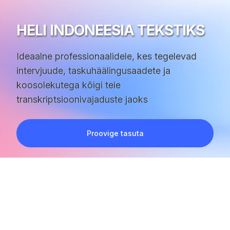
HELI INDONEESIA TEKSTIKS
Ideaalne professionaalidele, kes tegelevad
intervjuude, taskuhäälingusaadete ja
koosolekutega kõigi teie
transkriptsioonivajaduste jaoks
Proovige tasuta