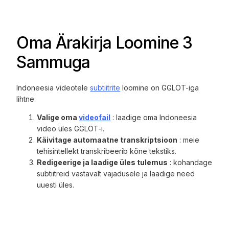
Oma Ärakirja Loomine 3
Sammuga
Indoneesia videotele
subtiitrite
loomine on GGLOT-iga
lihtne:
Valige oma
videofail
: laadige oma Indoneesia
video üles GGLOT-i.
Käivitage automaatne transkriptsioon
: meie
tehisintellekt transkribeerib kõne tekstiks.
Redigeerige ja laadige üles tulemus
: kohandage
subtiitreid vastavalt vajadusele ja laadige need
uuesti üles.