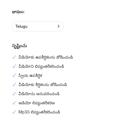
భాషలు:
Telugu
సృష్టించు
వీడియోకు ఉపశీర్షికలను జోడించండి
వీడియోని లిప్యంతరీకరించండి
స్వీయ ఉపశీర్షిక
వీడియోకు శీర్షికలను జోడించండి
వీడియోను అనువదించండి
ఆడియో లిప్యంతరీకరణ
Mp3ని లిప్యంతరీకరించండి