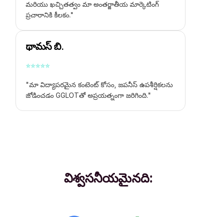
మరియు ఖచ్చితత్వం మా అంతర్జాతీయ మార్కెటింగ్
ప్రచారానికి కీలకం."
థామస్ బి.
⭐
⭐
⭐
⭐
⭐
"మా విద్యాపరమైన కంటెంట్ కోసం, జపనీస్ ఉపశీర్షికలను
జోడించడం GGLOTతో అప్రయత్నంగా జరిగింది."
విశ్వసనీయమైనది: