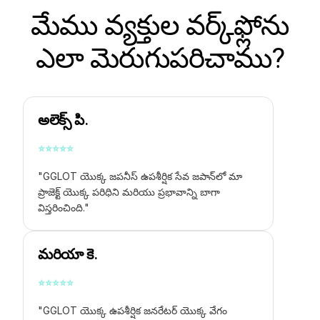
మేము వ్యక్తుల వర్క్‌ఫ్లోను
ఎలా మెరుగుపరిచాము?
అలెక్స్ పి.
⭐
⭐
⭐
⭐
⭐
"GGLOT యొక్క జపనీస్ ఉపశీర్షిక సేవ జపాన్‌లో మా
ప్రాజెక్ట్ యొక్క పరిధిని మరియు ప్రభావాన్ని బాగా
విస్తరించింది."
మరియా కె.
⭐
⭐
⭐
⭐
⭐
"GGLOT యొక్క ఉపశీర్షిక జనరేటర్ యొక్క వేగం