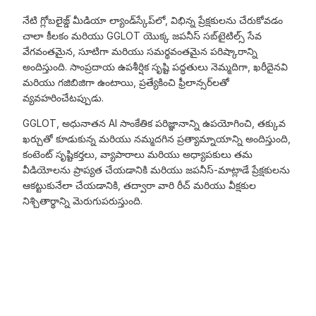
నేటి గ్లోబలైజ్డ్ మీడియా ల్యాండ్‌స్కేప్‌లో, విభిన్న ప్రేక్షకులను చేరుకోవడం
చాలా కీలకం మరియు GGLOT యొక్క జపనీస్ సబ్‌టైటిల్స్ సేవ
వేగవంతమైన, సూటిగా మరియు సమర్థవంతమైన పరిష్కారాన్ని
అందిస్తుంది. సాంప్రదాయ ఉపశీర్షిక సృష్టి పద్ధతులు నెమ్మదిగా, ఖరీదైనవి
మరియు గజిబిజిగా ఉంటాయి, ప్రత్యేకించి ఫ్రీలాన్సర్‌లతో
వ్యవహరించేటప్పుడు.
GGLOT, అధునాతన AI సాంకేతిక పరిజ్ఞానాన్ని ఉపయోగించి, తక్కువ
ఖర్చుతో కూడుకున్న మరియు నమ్మదగిన ప్రత్యామ్నాయాన్ని అందిస్తుంది,
కంటెంట్ సృష్టికర్తలు, వ్యాపారాలు మరియు అధ్యాపకులు తమ
వీడియోలను ప్రాప్యత చేయడానికి మరియు జపనీస్-మాట్లాడే ప్రేక్షకులను
ఆకట్టుకునేలా చేయడానికి, తద్వారా వారి రీచ్ మరియు వీక్షకుల
నిశ్చితార్థాన్ని మెరుగుపరుస్తుంది.