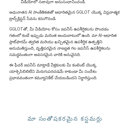
వీడియోలో సజావుగా అనుసంధానించండి.
అధునాతన AI సాంకేతికతతో ఆధారితమైన GGLOT యొక్క విప్లవాత్మక
ట్రాన్స్‌క్రిప్షన్ సేవను కనుగొనండి.
GGLOTతో, మీ వీడియోల కోసం జపనీస్ ఉపశీర్షికలను పొందడం
గతంలో కంటే ఇప్పుడు మరింత అందుబాటులో ఉంది. మా AI-ఆధారిత
ప్లాట్‌ఫారమ్ త్వరిత మరియు ఖచ్చితమైన ఉపశీర్షిక ఉత్పత్తిని
అనుమతిస్తుంది, వృత్తిపరమైన నాణ్యత గల జపనీస్ ఉపశీర్షికలను
సమర్ధవంతంగా అవసరమైన వారికి అనువైనది.
ఈ ఫీచర్ జపనీస్ మాట్లాడే వీక్షకులకు మీ కంటెంట్ యొక్క
యాక్సెసిబిలిటీని మెరుగుపరచడమే కాకుండా మీ సందేశం
ప్రభావవంతంగా కమ్యూనికేట్ చేయబడిందని నిర్ధారిస్తుంది.
మా సంతోషకరమైన కస్టమర్లు