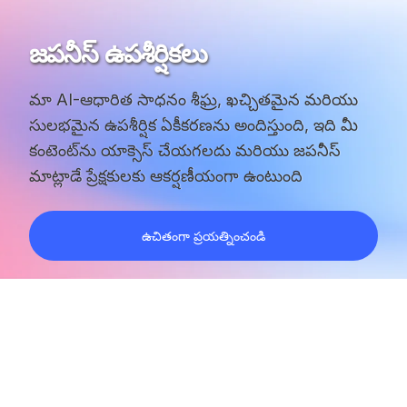
జపనీస్ ఉపశీర్షికలు
మా AI-ఆధారిత సాధనం శీఘ్ర, ఖచ్చితమైన మరియు
సులభమైన ఉపశీర్షిక ఏకీకరణను అందిస్తుంది, ఇది మీ
కంటెంట్‌ను యాక్సెస్ చేయగలదు మరియు జపనీస్
మాట్లాడే ప్రేక్షకులకు ఆకర్షణీయంగా ఉంటుంది
ఉచితంగా ప్రయత్నించండి