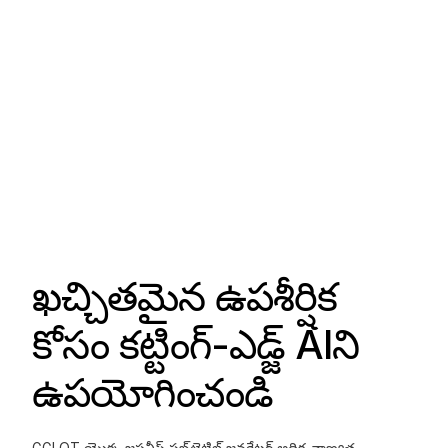
ఖచ్చితమైన ఉపశీర్షిక
కోసం కట్టింగ్-ఎడ్జ్ AIని
ఉపయోగించండి
GGLOT యొక్క జపనీస్ సబ్‌టైటిల్ జనరేటర్ అధిక-నాణ్యత,