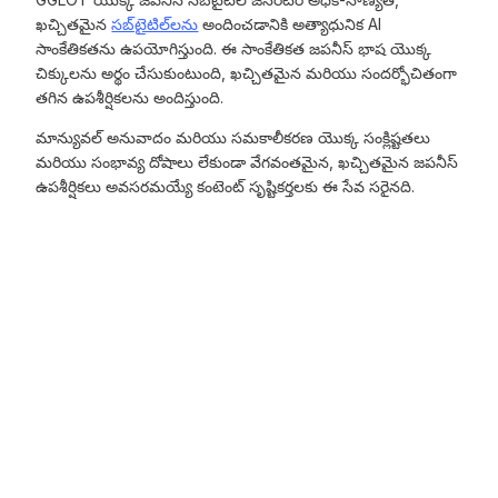
ఖచ్చితమైన
సబ్‌టైటిల్‌లను
అందించడానికి అత్యాధునిక AI
సాంకేతికతను ఉపయోగిస్తుంది. ఈ సాంకేతికత జపనీస్ భాష యొక్క
చిక్కులను అర్థం చేసుకుంటుంది, ఖచ్చితమైన మరియు సందర్భోచితంగా
తగిన ఉపశీర్షికలను అందిస్తుంది.
మాన్యువల్ అనువాదం మరియు సమకాలీకరణ యొక్క సంక్లిష్టతలు
మరియు సంభావ్య దోషాలు లేకుండా వేగవంతమైన, ఖచ్చితమైన జపనీస్
ఉపశీర్షికలు అవసరమయ్యే కంటెంట్ సృష్టికర్తలకు ఈ సేవ సరైనది.