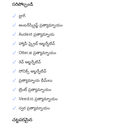
సరిపోల్చండి
బ్లాగ్
అంబర్‌స్క్రిప్ట్ ప్రత్యామ్నాయం
Audext ప్రత్యామ్నాయ
హ్యాపీ స్క్రైబ్ ఆల్టర్నేటివ్
Otter.ai ప్రత్యామ్నాయం
రెవ్ ఆల్టర్నేటివ్
సోనిక్స్ ఆల్టర్నేటివ్
ప్రత్యామ్నాయ థీమ్‌లు
ట్రింట్ ప్రత్యామ్నాయం
Veed.io ప్రత్యామ్నాయం
స్వర ప్రత్యామ్నాయం
చట్టపరమైన