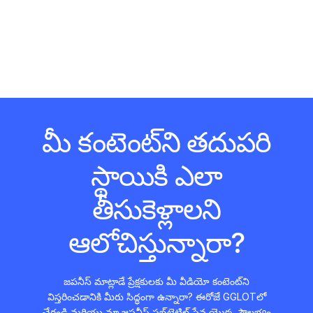
మీ కంటెంట్‌ని తదుపరి
స్థాయికి ఎలా
తీసుకెళ్లాలని
ఆలోచిస్తున్నారా?
జపనీస్ మాట్లాడే ప్రేక్షకులకు మీ వీడియో కంటెంట్‌ని
విస్తరించడానికి మీరు సిద్ధంగా ఉన్నారా? ఈరోజే GGLOTలో
చేరండి మరియు మా జపనీస్ సబ్‌టైటిల్ సేవ యొక్క సౌలభ్యం