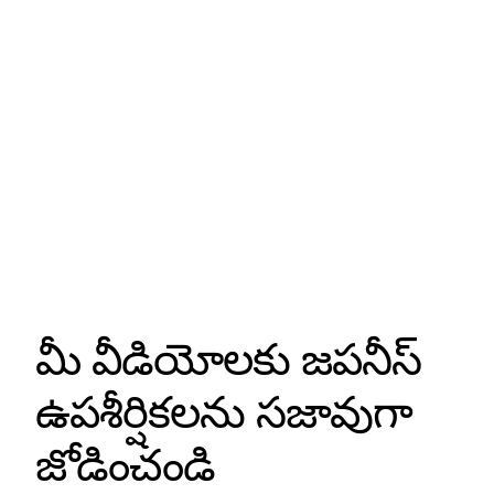
మీ వీడియోలకు జపనీస్
ఉపశీర్షికలను సజావుగా
జోడించండి