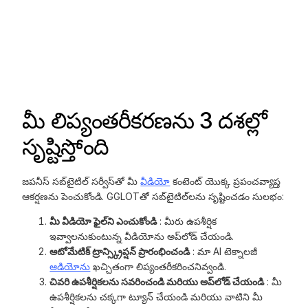
మీ లిప్యంతరీకరణను 3 దశల్లో
సృష్టిస్తోంది
జపనీస్ సబ్‌టైటిల్ సర్వీస్‌తో మీ
వీడియో
కంటెంట్ యొక్క ప్రపంచవ్యాప్త
ఆకర్షణను పెంచుకోండి. GGLOTతో సబ్‌టైటిల్‌లను సృష్టించడం సులభం:
మీ వీడియో ఫైల్‌ని ఎంచుకోండి
: మీరు ఉపశీర్షిక
ఇవ్వాలనుకుంటున్న వీడియోను అప్‌లోడ్ చేయండి.
ఆటోమేటిక్ ట్రాన్స్క్రిప్షన్ ప్రారంభించండి
: మా AI టెక్నాలజీ
ఆడియోను
ఖచ్చితంగా లిప్యంతరీకరించనివ్వండి.
చివరి ఉపశీర్షికలను సవరించండి మరియు అప్‌లోడ్ చేయండి
: మీ
ఉపశీర్షికలను చక్కగా ట్యూన్ చేయండి మరియు వాటిని మీ