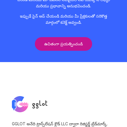
మరియు ప్రభావాన్ని అనుభవించండి.
ఇప్పుడే సైన్ అప్ చేయండి మరియు మీ ప్రేక్షకులతో సరికొత్త
మార్గంలో కనెక్ట్ అవ్వండి.
ఉచితంగా ప్రయత్నించండి
GGLOT అనేది ట్రాన్స్‌లేషన్ క్లౌడ్ LLC ద్వారా రిజిస్టర్డ్ ట్రేడ్‌మార్క్.