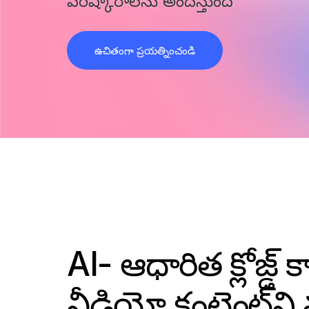
పరిష్కారాలను అందిస్తుంది
ఉచితంగా ప్రయత్నించండి
AI- ఆధారిత క్లోజ్డ్ క్
వీడియో కంటెంట్‌ని