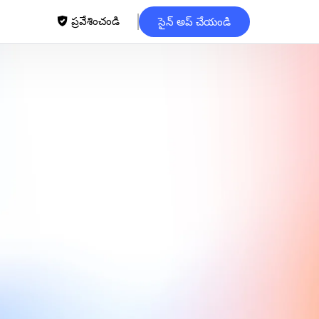
ప్రవేశించండి
సైన్ అప్ చేయండి