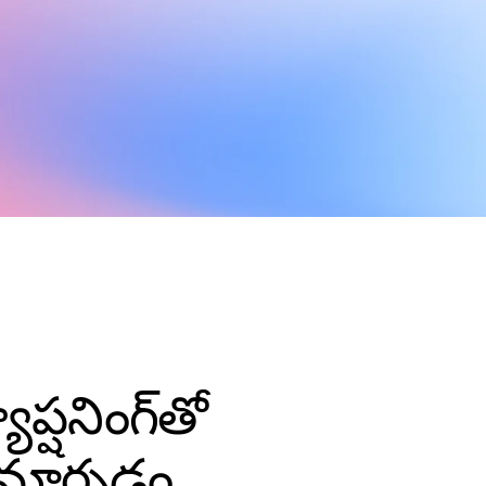
యాప్షనింగ్‌తో
 మార్చడం