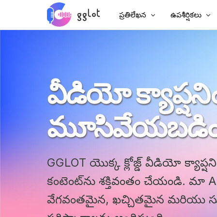
ప్రతిలేఖన
ఉపశీర్షికలు
ఆడియో లిప్యంతరీకరణ
వీడియోకు ఉపశీర
వీడియోని లిప్యంతరీకరించండి
MP4కి ఉపశీర్షి
వీడియో క్యాప్షని
YouTubeని లిప్యంతరీకరించండి
చైనీస్ ఉపశీర్షికల
సమావేశం లిప్యంతరీకరణ
AI డబ్బింగ్
మూసివేయబడిం
ఆడియో టు టెక్స్ట్
ఉపశీర్షిక అనువ
కార్పొరేట్ వాయిస్ఓవర్
VTT సృష్టికర్త
ఆడియోబుక్ వాయిస్ ఓవర్
GGLOT యొక్క క్లోజ్డ్ వీడియో క్యాప్ష
కంటెంట్‌ను శక్తివంతం చేయండి. మా
వేగవంతమైన, ఖచ్చితమైన మరియు సుల