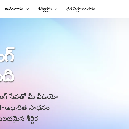
అనువాదం
కన్వర్టర్లు
ధర నిర్ణయించడం
్షికలను జోడించండి
వీడియోను అనువదించండి
వీడియో టు టెక్స్ట్
కలను జోడించండి
వీడియో అనువాదకుడు
వచనానికి MP3
ంగ్
ు
TXT నుండి SRT
SRT ఎడిటర్
ది
ాదకుడు
SRT నుండి TXT
VTT నుండి SRT
వచనానికి VTT
నింగ్ సేవతో మీ వీడియో
 AI-ఆధారిత సాధనం
భమైన శీర్షిక