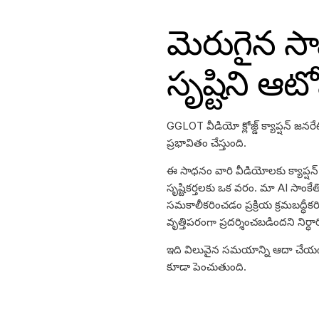
మెరుగైన సామర
సృష్టిని ఆటో
GGLOT వీడియో క్లోజ్డ్ క్యాప్షన్ జనర
ప్రభావితం చేస్తుంది.
ఈ సాధనం వారి వీడియోలకు క్యాప్షన్ 
సృష్టికర్తలకు ఒక వరం. మా AI సాంక
సమకాలీకరించడం ప్రక్రియ క్రమబద్ధీ
వృత్తిపరంగా ప్రదర్శించబడిందని నిర్ధారి
ఇది విలువైన సమయాన్ని ఆదా చేయడ
కూడా పెంచుతుంది.