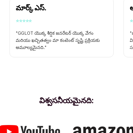
మార్క్ ఎస్.
అ
⭐
⭐
⭐
⭐
⭐
⭐
"GGLOT యొక్క శీర్షిక జనరేటర్ యొక్క వేగం
"
మరియు ఖచ్చితత్వం మా కంటెంట్ సృష్టి ప్రక్రియకు
వ
అమూల్యమైనది."
స
విశ్వసనీయమైనది: