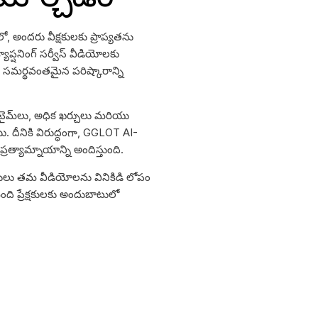
ో, అందరు వీక్షకులకు ప్రాప్యతను
్యాప్షనింగ్ సర్వీస్ వీడియోలకు
 సమర్థవంతమైన పరిష్కారాన్ని
్ టైమ్‌లు, అధిక ఖర్చులు మరియు
ి. దీనికి విరుద్ధంగా, GGLOT AI-
త్యామ్నాయాన్ని అందిస్తుంది.
పకులు తమ వీడియోలను వినికిడి లోపం
ంది ప్రేక్షకులకు అందుబాటులో