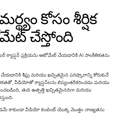
్థ్యం కోసం శీర్షిక
మేట్ చేస్తోంది
ేటర్ క్యాప్షన్ ప్రక్రియను ఆటోమేట్ చేయడానికి AI సాంకేతికతను
చేయడానికి శీఘ్ర మరియు ఖచ్చితమైన పరిష్కారాన్ని కోరుకునే
ేతికతతో, వీడియోతో క్యాప్షన్‌లను లిప్యంతరీకరించడం మరియు
కరించబడింది, తుది ఉత్పత్తి ఖచ్చితమైనదిగా మరియు
స్తుంది.
మే కాకుండా వీడియో కంటెంట్ యొక్క మొత్తం నాణ్యతను