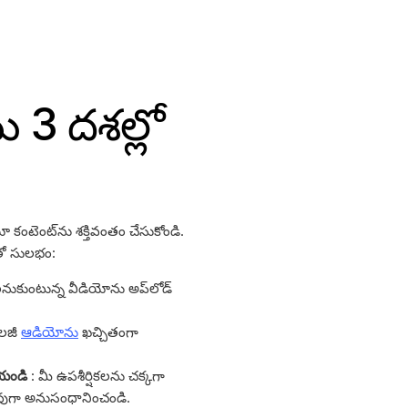
 3 దశల్లో
యో కంటెంట్‌ను శక్తివంతం చేసుకోండి.
ో సులభం:
ాలనుకుంటున్న వీడియోను అప్‌లోడ్
ాలజీ
ఆడియోను
ఖచ్చితంగా
ేయండి
: మీ ఉపశీర్షికలను చక్కగా
వుగా అనుసంధానించండి.