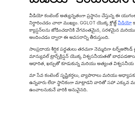
వీడియో కంటెంట్ అత్యున్నతంగా ప్రస్థానం చేస్తున్న ఈ యుగంల
నిర్ధారించడం చాలా ముఖ్యం. GGLOT యొక్క క్లోజ్డ్
వీడియో
క
క్యాప్షన్‌లను జోడించడానికి వేగవంతమైన, సరళమైన మరియు
అందించడం ద్వారా ఈ అవసరాన్ని తీరుస్తుంది.
సాంప్రదాయ శీర్షిక పద్ధతులు తరచుగా నెమ్మదిగా టర్న్‌అరౌండ
మాన్యువల్ ట్రాన్స్‌క్రిప్షన్ యొక్క విశ్వసనీయతతో బాధపడతాయ
ఆధారిత, ఖర్చుతో కూడుకున్న మరియు అత్యంత విశ్వసనీయ ప్ర
మా సేవ కంటెంట్ సృష్టికర్తలు, వ్యాపారాలు మరియు అధ్యా
ఉన్నవారు లేదా స్థానికంగా మాట్లాడని వారితో సహా ఎక్కువ మ
ఉంచాలనుకునే వారికి అనువైనది.