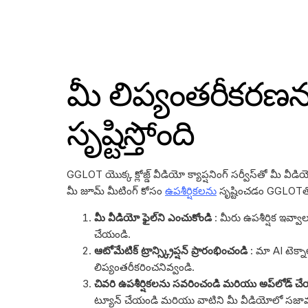
మీ లిప్యంతరీకరణను
సృష్టిస్తోంది
GGLOT యొక్క క్లోజ్డ్ వీడియో క్యాప్షనింగ్ సర్వీస్‌తో మీ వీడి
మీ జూమ్ మీటింగ్ కోసం
ఉపశీర్షికలను
సృష్టించడం GGLOTత
మీ వీడియో ఫైల్‌ని ఎంచుకోండి
: మీరు ఉపశీర్షిక ఇవ్వ
చేయండి.
ఆటోమేటిక్ ట్రాన్స్క్రిప్షన్ ప్రారంభించండి
: మా AI టెక్న
లిప్యంతరీకరించనివ్వండి.
చివరి ఉపశీర్షికలను సవరించండి మరియు అప్‌లోడ్ చ
ట్యూన్ చేయండి మరియు వాటిని మీ వీడియోలో సజా