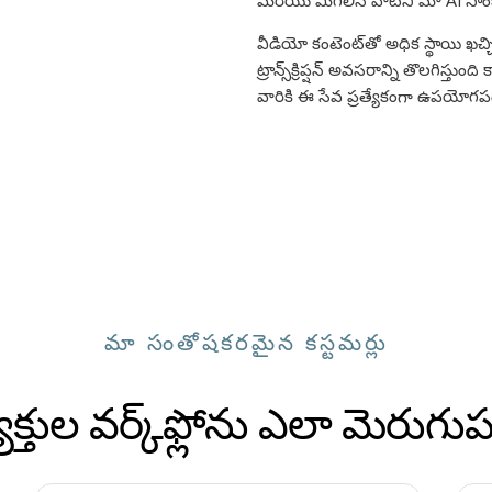
మరియు మిగిలిన వాటిని మా AI సాం
వీడియో కంటెంట్‌తో అధిక స్థాయి ఖచ
ట్రాన్స్‌క్రిప్షన్ అవసరాన్ని తొలగిస్త
వారికి ఈ సేవ ప్రత్యేకంగా ఉపయోగప
మా సంతోషకరమైన కస్టమర్లు
క్తుల వర్క్‌ఫ్లోను ఎలా మెరుగ