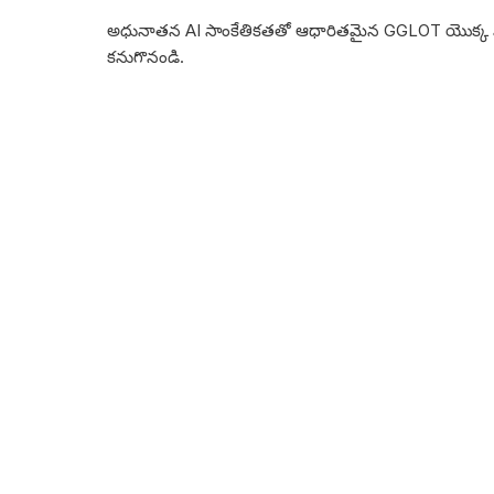
అధునాతన AI సాంకేతికతతో ఆధారితమైన GGLOT యొక్క విప్లవాత్
కనుగొనండి.