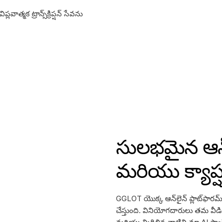
మక ట్రాన్స్‌క్రిప్షన్ సేవను
సులభమైన ఆన్‌లైన్
మరియు క్యాప్ష
GGLOT యొక్క ఆన్‌లైన్ ప్లాట్‌ఫా
చేస్తుంది. వినియోగదారులు తమ వీడియ