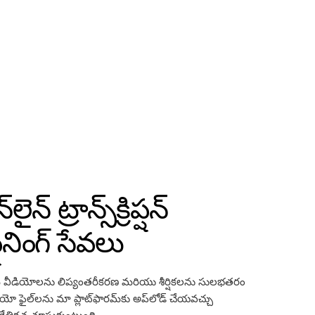
 ట్రాన్స్‌క్రిప్షన్
నింగ్ సేవలు
రమ్ వీడియోలను లిప్యంతరీకరణ మరియు శీర్షికలను సులభతరం
ో ఫైల్‌లను మా ప్లాట్‌ఫారమ్‌కు అప్‌లోడ్ చేయవచ్చు