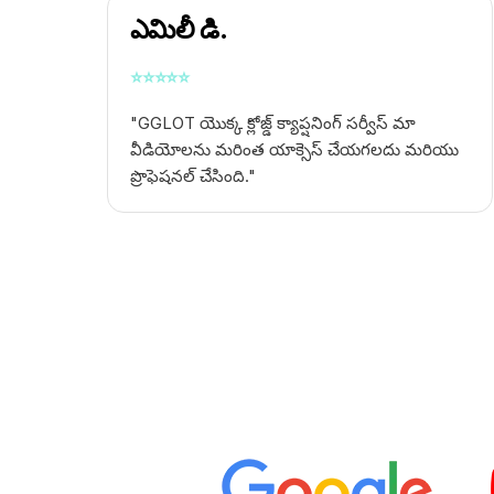
ఎమిలీ డి.
⭐
⭐
⭐
⭐
⭐
"GGLOT యొక్క క్లోజ్డ్ క్యాప్షనింగ్ సర్వీస్ మా
వీడియోలను మరింత యాక్సెస్ చేయగలదు మరియు
ప్రొఫెషనల్ చేసింది."