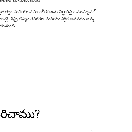
కేతికత చూసుకుంటుంది.
్చితత్వం మరియు సమకాలీకరణను నిర్ధారిస్తూ మాన్యువల్
ుంది కాబట్టి, శీఘ్ర లిప్యంతరీకరణ మరియు శీర్షిక అవసరం ఉన్న
డుతుంది.
ుపరిచాము?