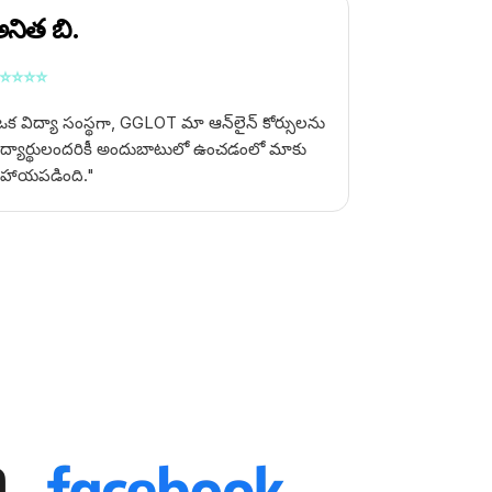
నిత బి.
⭐
⭐
⭐
⭐
ఒక విద్యా సంస్థగా, GGLOT మా ఆన్‌లైన్ కోర్సులను
ిద్యార్థులందరికీ అందుబాటులో ఉంచడంలో మాకు
హాయపడింది."