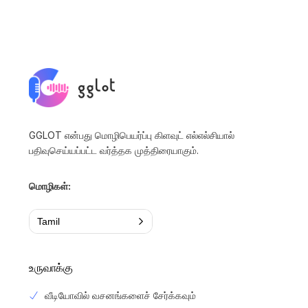
GGLOT என்பது மொழிபெயர்ப்பு கிளவுட் எல்எல்சியால்
பதிவுசெய்யப்பட்ட வர்த்தக முத்திரையாகும்.
மொழிகள்:
Tamil
உருவாக்கு
வீடியோவில் வசனங்களைச் சேர்க்கவும்