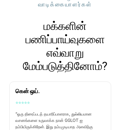
வாடிக்கையாளர்கள்
மக்களின்
பணிப்பாய்வுகளை
எவ்வாறு
மேம்படுத்தினோம்?
கென் ஒய்.
⭐
⭐
⭐
⭐
⭐
“ஒரு திரைப்படத் தயாரிப்பாளராக, துல்லியமான
வசனங்களை உருவாக்க நான் GGLOT ஐ
நம்பியிருக்கிறேன். இது நம்பமுடியாத அளவிற்கு