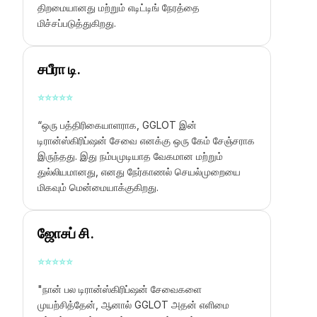
திறமையானது மற்றும் எடிட்டிங் நேரத்தை
மிச்சப்படுத்துகிறது.
சபீரா டி.
⭐
⭐
⭐
⭐
⭐
“ஒரு பத்திரிகையாளராக, GGLOT இன்
டிரான்ஸ்கிரிப்ஷன் சேவை எனக்கு ஒரு கேம் சேஞ்சராக
இருந்தது. இது நம்பமுடியாத வேகமான மற்றும்
துல்லியமானது, எனது நேர்காணல் செயல்முறையை
மிகவும் மென்மையாக்குகிறது.
ஜோசப் சி.
⭐
⭐
⭐
⭐
⭐
"நான் பல டிரான்ஸ்கிரிப்ஷன் சேவைகளை
முயற்சித்தேன், ஆனால் GGLOT அதன் எளிமை