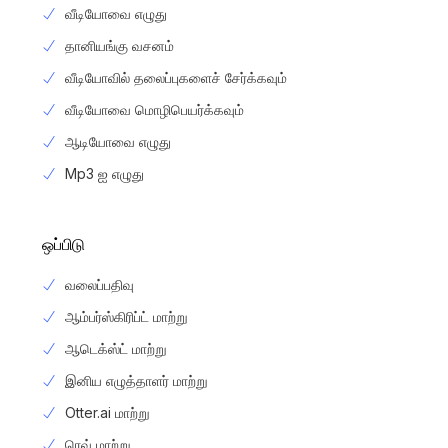
வீடியோவை எழுது
தானியங்கு வசனம்
வீடியோவில் தலைப்புகளைச் சேர்க்கவும்
வீடியோவை மொழிபெயர்க்கவும்
ஆடியோவை எழுது
Mp3 ஐ எழுது
ஒப்பிடு
வலைப்பதிவு
ஆம்பர்ஸ்கிரிப்ட் மாற்று
ஆடெக்ஸ்ட் மாற்று
இனிய எழுத்தாளர் மாற்று
Otter.ai மாற்று
ரெவ் மாற்று