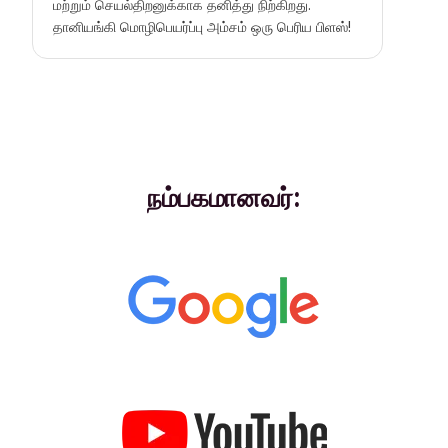
மற்றும் செயல்திறனுக்காக தனித்து நிற்கிறது.
தானியங்கி மொழிபெயர்ப்பு அம்சம் ஒரு பெரிய பிளஸ்!
நம்பகமானவர்: