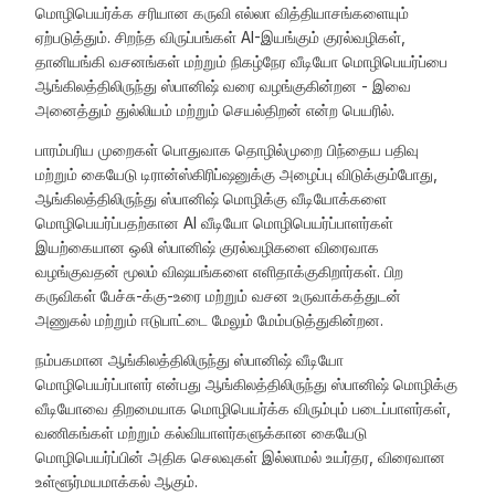
மொழிபெயர்க்க சரியான கருவி எல்லா வித்தியாசங்களையும்
ஏற்படுத்தும். சிறந்த விருப்பங்கள் AI-இயங்கும் குரல்வழிகள்,
தானியங்கி வசனங்கள் மற்றும் நிகழ்நேர வீடியோ மொழிபெயர்ப்பை
ஆங்கிலத்திலிருந்து ஸ்பானிஷ் வரை வழங்குகின்றன - இவை
அனைத்தும் துல்லியம் மற்றும் செயல்திறன் என்ற பெயரில்.
பாரம்பரிய முறைகள் பொதுவாக தொழில்முறை பிந்தைய பதிவு
மற்றும் கையேடு டிரான்ஸ்கிரிப்ஷனுக்கு அழைப்பு விடுக்கும்போது,
ஆங்கிலத்திலிருந்து ஸ்பானிஷ் மொழிக்கு வீடியோக்களை
மொழிபெயர்ப்பதற்கான AI வீடியோ மொழிபெயர்ப்பாளர்கள்
இயற்கையான ஒலி ஸ்பானிஷ் குரல்வழிகளை விரைவாக
வழங்குவதன் மூலம் விஷயங்களை எளிதாக்குகிறார்கள். பிற
கருவிகள் பேச்சு-க்கு-உரை மற்றும் வசன உருவாக்கத்துடன்
அணுகல் மற்றும் ஈடுபாட்டை மேலும் மேம்படுத்துகின்றன.
நம்பகமான ஆங்கிலத்திலிருந்து ஸ்பானிஷ் வீடியோ
மொழிபெயர்ப்பாளர் என்பது ஆங்கிலத்திலிருந்து ஸ்பானிஷ் மொழிக்கு
வீடியோவை திறமையாக மொழிபெயர்க்க விரும்பும் படைப்பாளர்கள்,
வணிகங்கள் மற்றும் கல்வியாளர்களுக்கான கையேடு
மொழிபெயர்ப்பின் அதிக செலவுகள் இல்லாமல் உயர்தர, விரைவான
உள்ளூர்மயமாக்கல் ஆகும்.