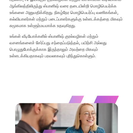
ஆங்கிலத்திலிருந்து ஸ்பானிஷ் வரை தடையின்றி மொழிபெயர்க்க
உங்களை அனுமதிக்கிறது. நிகழ்நேர மொழிபெயர்ப்பு வணிகங்கள்,
கல்வியாளர்கள் மற்றும் படைப்பாளர்களுக்கு உள்ளடக்கத்தை மிகவும்
சுமூகமாக உள்ளூர்மயமாக்க உதவுகிறது.
உங்கள் வீடியோக்களில் ஸ்பானிஷ் குரல்வழிகள் மற்றும்
வசனங்களைச் சேர்ப்பது சந்தைப்படுத்தல், பயிற்சி அல்லது
பொழுதுபோக்குக்காக இருந்தாலும் அவற்றை மிகவும்
உள்ளடக்கியதாகவும் பரவலாகவும் புரிந்துகொள்ளும்.