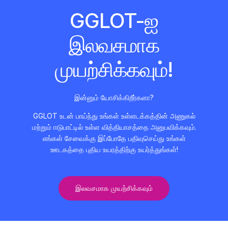
GGLOT-ஐ
இலவசமாக
முயற்சிக்கவும்!
இன்னும் யோசிக்கிறீர்களா?
GGLOT உடன் பாய்ந்து உங்கள் உள்ளடக்கத்தின் அணுகல்
மற்றும் ஈடுபாட்டில் உள்ள வித்தியாசத்தை அனுபவிக்கவும்.
எங்கள் சேவைக்கு இப்போதே பதிவுசெய்து உங்கள்
ஊடகத்தை புதிய உயரத்திற்கு உயர்த்துங்கள்!
இலவசமாக முயற்சிக்கவும்