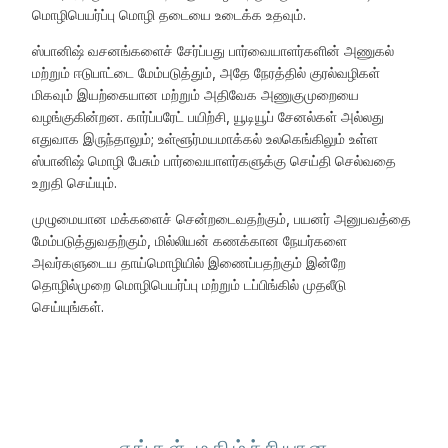
மொழிபெயர்ப்பு மொழி தடையை உடைக்க உதவும்.
ஸ்பானிஷ் வசனங்களைச் சேர்ப்பது பார்வையாளர்களின் அணுகல்
மற்றும் ஈடுபாட்டை மேம்படுத்தும், அதே நேரத்தில் குரல்வழிகள்
மிகவும் இயற்கையான மற்றும் அதிவேக அணுகுமுறையை
வழங்குகின்றன. கார்ப்பரேட் பயிற்சி, யூடியூப் சேனல்கள் அல்லது
எதுவாக இருந்தாலும்; உள்ளூர்மயமாக்கல் உலகெங்கிலும் உள்ள
ஸ்பானிஷ் மொழி பேசும் பார்வையாளர்களுக்கு செய்தி செல்வதை
உறுதி செய்யும்.
முழுமையான மக்களைச் சென்றடைவதற்கும், பயனர் அனுபவத்தை
மேம்படுத்துவதற்கும், மில்லியன் கணக்கான நேயர்களை
அவர்களுடைய தாய்மொழியில் இணைப்பதற்கும் இன்றே
தொழில்முறை மொழிபெயர்ப்பு மற்றும் டப்பிங்கில் முதலீடு
செய்யுங்கள்.
எங்கள் மகிழ்ச்சியான