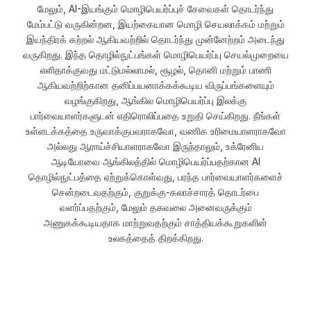
மேலும், AI-இயங்கும் மொழிபெயர்ப்புச் சேவைகள் தொடர்ந்து
மேம்பட்டு வருகின்றன, இயற்கையான மொழி செயலாக்கம் மற்றும்
இயந்திரக் கற்றல் ஆகியவற்றில் தொடர்ந்து முன்னேற்றம் அடைந்து
வருகிறது. இந்த தொழில்நுட்பங்கள் மொழிபெயர்ப்பு செயல்முறையை
எளிதாக்குவது மட்டுமல்லாமல், சூழல், தொனி மற்றும் பாணி
ஆகியவற்றிற்கான தனிப்பயனாக்கக்கூடிய விருப்பங்களையும்
வழங்குகிறது, ஆங்கில மொழிபெயர்ப்பு இலக்கு
பார்வையாளர்களுடன் எதிரொலிப்பதை உறுதி செய்கிறது. நீங்கள்
உள்ளடக்கத்தை உருவாக்குபவராகவோ, வணிக உரிமையாளராகவோ
அல்லது ஆராய்ச்சியாளராகவோ இருந்தாலும், உக்ரேனிய
ஆடியோவை ஆங்கிலத்தில் மொழிபெயர்ப்பதற்கான AI
தொழில்நுட்பத்தை ஏற்றுக்கொள்வது, பரந்த பார்வையாளர்களைச்
சென்றடைவதற்கும், குறுக்கு-கலாச்சாரத் தொடர்பை
வளர்ப்பதற்கும், மேலும் தகவலை அனைவருக்கும்
அணுகக்கூடியதாக மாற்றுவதற்கும் சாத்தியக்கூறுகளின்
உலகத்தைத் திறக்கிறது.