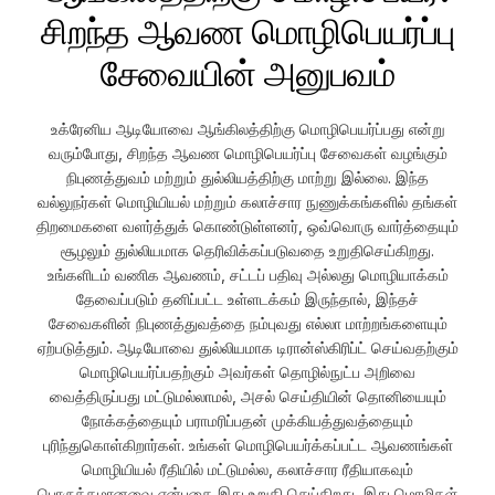
சிறந்த ஆவண மொழிபெயர்ப்பு
சேவையின் அனுபவம்
உக்ரேனிய ஆடியோவை ஆங்கிலத்திற்கு மொழிபெயர்ப்பது என்று
வரும்போது, சிறந்த ஆவண மொழிபெயர்ப்பு சேவைகள் வழங்கும்
நிபுணத்துவம் மற்றும் துல்லியத்திற்கு மாற்று இல்லை. இந்த
வல்லுநர்கள் மொழியியல் மற்றும் கலாச்சார நுணுக்கங்களில் தங்கள்
திறமைகளை வளர்த்துக் கொண்டுள்ளனர், ஒவ்வொரு வார்த்தையும்
சூழலும் துல்லியமாக தெரிவிக்கப்படுவதை உறுதிசெய்கிறது.
உங்களிடம் வணிக ஆவணம், சட்டப் பதிவு அல்லது மொழியாக்கம்
தேவைப்படும் தனிப்பட்ட உள்ளடக்கம் இருந்தால், இந்தச்
சேவைகளின் நிபுணத்துவத்தை நம்புவது எல்லா மாற்றங்களையும்
ஏற்படுத்தும். ஆடியோவை துல்லியமாக டிரான்ஸ்கிரிப்ட் செய்வதற்கும்
மொழிபெயர்ப்பதற்கும் அவர்கள் தொழில்நுட்ப அறிவை
வைத்திருப்பது மட்டுமல்லாமல், அசல் செய்தியின் தொனியையும்
நோக்கத்தையும் பராமரிப்பதன் முக்கியத்துவத்தையும்
புரிந்துகொள்கிறார்கள். உங்கள் மொழிபெயர்க்கப்பட்ட ஆவணங்கள்
மொழியியல் ரீதியில் மட்டுமல்ல, கலாச்சார ரீதியாகவும்
பொருத்தமானவை என்பதை இது உறுதி செய்கிறது, இது மொழிகள்