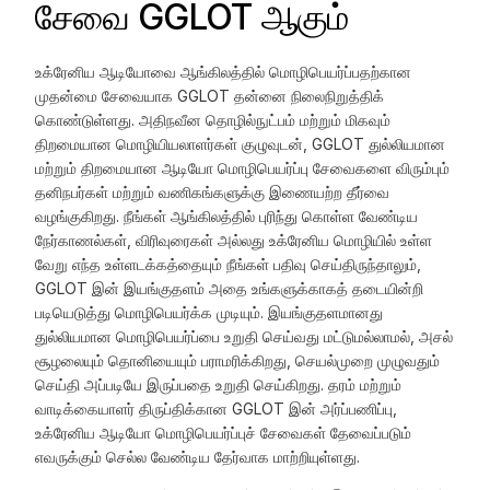
சேவை GGLOT ஆகும்
உக்ரேனிய ஆடியோவை ஆங்கிலத்தில் மொழிபெயர்ப்பதற்கான
முதன்மை சேவையாக GGLOT தன்னை நிலைநிறுத்திக்
கொண்டுள்ளது. அதிநவீன தொழில்நுட்பம் மற்றும் மிகவும்
திறமையான மொழியியலாளர்கள் குழுவுடன், GGLOT துல்லியமான
மற்றும் திறமையான ஆடியோ மொழிபெயர்ப்பு சேவைகளை விரும்பும்
தனிநபர்கள் மற்றும் வணிகங்களுக்கு இணையற்ற தீர்வை
வழங்குகிறது. நீங்கள் ஆங்கிலத்தில் புரிந்து கொள்ள வேண்டிய
நேர்காணல்கள், விரிவுரைகள் அல்லது உக்ரேனிய மொழியில் உள்ள
வேறு எந்த உள்ளடக்கத்தையும் நீங்கள் பதிவு செய்திருந்தாலும்,
GGLOT இன் இயங்குதளம் அதை உங்களுக்காகத் தடையின்றி
படியெடுத்து மொழிபெயர்க்க முடியும். இயங்குதளமானது
துல்லியமான மொழிபெயர்ப்பை உறுதி செய்வது மட்டுமல்லாமல், அசல்
சூழலையும் தொனியையும் பராமரிக்கிறது, செயல்முறை முழுவதும்
செய்தி அப்படியே இருப்பதை உறுதி செய்கிறது. தரம் மற்றும்
வாடிக்கையாளர் திருப்திக்கான GGLOT இன் அர்ப்பணிப்பு,
உக்ரேனிய ஆடியோ மொழிபெயர்ப்புச் சேவைகள் தேவைப்படும்
எவருக்கும் செல்ல வேண்டிய தேர்வாக மாற்றியுள்ளது.