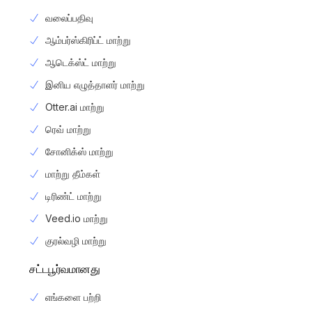
வலைப்பதிவு
ஆம்பர்ஸ்கிரிப்ட் மாற்று
ஆடெக்ஸ்ட் மாற்று
இனிய எழுத்தாளர் மாற்று
Otter.ai மாற்று
ரெவ் மாற்று
சோனிக்ஸ் மாற்று
மாற்று தீம்கள்
டிரிண்ட் மாற்று
Veed.io மாற்று
குரல்வழி மாற்று
சட்டபூர்வமானது
எங்களை பற்றி