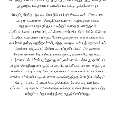
முழுவதும் பயனுள்ள தகவல்தொடர்புக்கு முக்கியமானது.
மேலும், சிறந்த ஆவண மொழிபெயர்ப்புச் சேவைகள், விரைவான
மற்றும் நம்பகமான மொழிபெயர்ப்புகளை வழங்குவதற்காக
அதிநவீன தொழில்நுட்பம் மற்றும் மனித நிபுணத்துவம்
ஆகியவற்றைப் பயன்படுத்துகின்றன. உக்ரேனிய மொழியில் பல்வேறு
ஆடியோ வடிவங்கள் மற்றும் பேச்சுவழக்குகளைக் கையாள்வதில்
அவர்கள் நன்கு அறிந்தவர்கள், எந்த மொழிபெயர்ப்புத் தேவைக்கும்
அவற்றை பல்துறைத் தேர்வாக மாற்றுகிறார்கள். அத்தகைய
சேவைகளைத் தேர்ந்தெடுப்பதன் மூலம், நீங்கள் நேரத்தையும்
முயற்சியையும் மிச்சப்படுத்துவது மட்டுமல்லாமல், பல்வேறு தனிப்பட்ட
மற்றும் தொழில்முறை சூழ்நிலைகளில் முக்கியமானதாக இருக்கும்
துல்லியம் மற்றும் தொழில்முறைக்கான அணுகலைப் பெறுவீர்கள்.
எனவே, உக்ரேனிய ஆடியோவை ஆங்கிலத்திற்கு மொழிபெயர்க்கும்
போது, சிறந்த ஆவண மொழிபெயர்ப்பு சேவைக்கு பணியை
ஒப்படைப்பது ஒரு மொழியிலிருந்து மற்றொரு மொழிக்கு தடையற்ற
மற்றும் உயர்தர மாற்றத்தை உறுதி செய்கிறது.