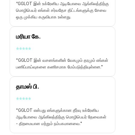
“GGLOT இன்
உக்ரேனிய ஆடியோவை ஆங்கிலத்திற்கு
மொழிபெயர்
எங்கள் சர்வதேச திட்டங்களுக்கு சேவை
ஒரு முக்கிய கருவியாக உள்ளது.
மரியா கே.
⭐
⭐
⭐
⭐
⭐
"GGLOT இன் வசனங்களின் வேகமும் தரமும் எங்கள்
பணிப்பாய்வுகளை கணிசமாக மேம்படுத்தியுள்ளன."
தாமஸ் பி.
⭐
⭐
⭐
⭐
⭐
"GGLOT என்பது எங்களுக்கான தீர்வு
உக்ரேனிய
ஆடியோவை ஆங்கிலத்திற்கு மொழிபெயர்
தேவைகள்
- திறமையான மற்றும் நம்பகமானவை."