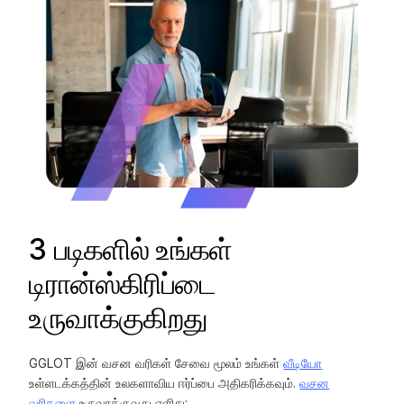
3 படிகளில் உங்கள்
டிரான்ஸ்கிரிப்டை
உருவாக்குகிறது
GGLOT இன் வசன வரிகள் சேவை மூலம் உங்கள்
வீடியோ
உள்ளடக்கத்தின் உலகளாவிய ஈர்ப்பை அதிகரிக்கவும்.
வசன
வரிகளை
உருவாக்குவது எளிது: